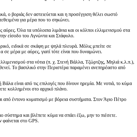
ικά, ο βοριάς δεν αστειεύεται και η προσέγγιση θέλει σωστό
τεθειμένα για μέρα που το σηκώνει.
ές αύρες. Όλα τα υπόλοιπα λιμάνια και οι κόλποι ελλιμενισμού στα
στην είσοδο του Αγνώντα και Στάφυλο.
ευρικό, ειδικά σε σκάφη με ψηλά πλευρά. Μόλις μπείτε σε
 σε μέρα με αύρες, γιατί τότε είναι που δυναμώνει.
λλιμενισμού στα νότια (π. χ. Στενή Βάλλα, Τζώρτζης, Μηλιά κ.λ.π.),
ασθενεί. Το βασιλικό στην Περιστέρα παραμένει ανεπηρέαστο από
ή Βάλα είναι από τις επιλογές που δίνουν ηρεμία. Με νοτιά, το κύμα
νετε κολλημένοι στο αρχικό πλάνο.
αι από έντονο κυματισμό με βόρεια συστήματα. Στον Άγιο Πέτρο
ιο σύστημα και βλέπετε κύμα να σπάει έξω, μην το πιέσετε.
ν φαίνεται στο GPS.