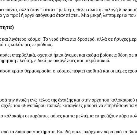
άει πάντα, αλλά όταν “κάτσει” μελτέμι, θέλει σωστή επιλογή διαδρομή
α για πρωί ή αργά απόγευμα όταν πέφτει. Μια μικρή λεπτομέρεια που κ
ότητα)
και λιγότερο κόσμο. Το νερό είναι πιο δροσερό, αλλά σε ήσυχες μέρε
ό τις καλύτερες περιόδους.
βαράει υπερβολικά, σχετικά ήπιοι άνεμοι και ακόμα βρίσκεις θέση σε 
ηρητική πλεύση, ειδικά με οικογένειες και μικρά παιδιά.
λασσα κρατά θερμοκρασία, ο κόσμος πέφτει αισθητά και οι μέρες έχο
σά την άνοιξη ενώ τέλος της άνοιξης και στην αρχή του καλοκαιριού 
 αρχές του φθινοπώρου τοπικές καταιγίδες μπορεί να επηρεάσουν τα ν
ο καλοκαίρι οι παράκτιες αύρες και τα μελτέμια επηρεάζουν πάρα πολ
 από τα διάφορα συστήματα. Επειδή όμως υπάρχουν πέρα από τα βασικ