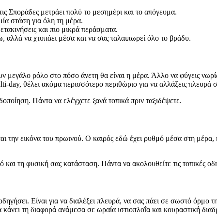
Στις Σποράδες μετράει πολύ το μεσημέρι και το απόγευμα.
ία στάση για όλη τη μέρα.
μετακινήσεις και πιο μικρά περάσματα.
ω, αλλά να χτυπάει μέσα και να σας ταλαιπωρεί όλο το βράδυ.
ν μεγάλο ρόλο στο πόσο άνετη θα είναι η μέρα. Άλλο να φύγεις νωρίς 
ti-day, θέλει ακόμα περισσότερο περιθώριο για να αλλάξεις πλευρά σ
οποίηση. Πάντα να ελέγχετε ξανά τοπικά πριν ταξιδέψετε.
ται την εικόνα του πρωινού. Ο καιρός εδώ έχει ρυθμό μέσα στη μέρα,
και τη φυσική σας κατάσταση. Πάντα να ακολουθείτε τις τοπικές οδηγ
α οδηγήσει. Είναι για να διαλέξει πλευρά, να σας πάει σε σωστό όρμο
τα κάνει τη διαφορά ανάμεσα σε ωραία ιστιοπλοΐα και κουραστική δια