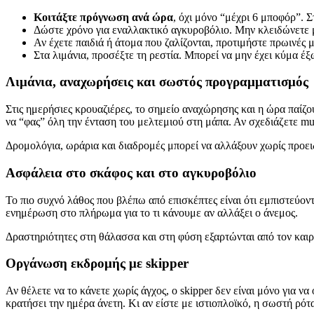
Κοιτάξτε πρόγνωση ανά ώρα
, όχι μόνο “μέχρι 6 μποφόρ”. 
Δώστε χρόνο για εναλλακτικό αγκυροβόλιο. Μην κλειδώνετε μ
Αν έχετε παιδιά ή άτομα που ζαλίζονται, προτιμήστε πρωινές 
Στα λιμάνια, προσέξτε τη ρεστία. Μπορεί να μην έχει κύμα έξ
Λιμάνια, αναχωρήσεις και σωστός προγραμματισμός
Στις ημερήσιες κρουαζιέρες, το σημείο αναχώρησης και η ώρα παίζου
να “φας” όλη την ένταση του μελτεμιού στη μάπα. Αν σχεδιάζετε mul
Δρομολόγια, ωράρια και διαδρομές μπορεί να αλλάξουν χωρίς προειδ
Ασφάλεια στο σκάφος και στο αγκυροβόλιο
Το πιο συχνό λάθος που βλέπω από επισκέπτες είναι ότι εμπιστεύον
ενημέρωση στο πλήρωμα για το τι κάνουμε αν αλλάξει ο άνεμος.
Δραστηριότητες στη θάλασσα και στη φύση εξαρτώνται από τον καιρό 
Οργάνωση εκδρομής με skipper
Αν θέλετε να το κάνετε χωρίς άγχος, ο skipper δεν είναι μόνο για ν
κρατήσει την ημέρα άνετη. Κι αν είστε με ιστιοπλοϊκό, η σωστή ρό