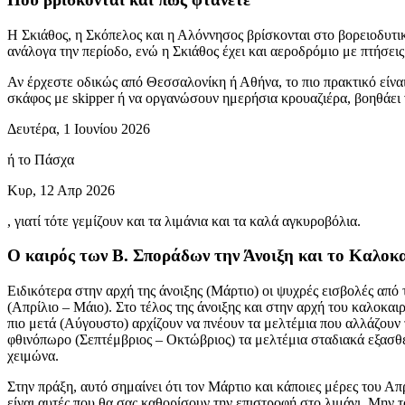
Η Σκιάθος, η Σκόπελος και η Αλόννησος βρίσκονται στο βορειοδυτι
ανάλογα την περίοδο, ενώ η Σκιάθος έχει και αεροδρόμιο με πτήσει
Αν έρχεστε οδικώς από Θεσσαλονίκη ή Αθήνα, το πιο πρακτικό είναι 
σκάφος με skipper ή να οργανώσουν ημερήσια κρουαζιέρα, βοηθάει 
Δευτέρα, 1 Ιουνίου 2026
ή το Πάσχα
Κυρ, 12 Απρ 2026
, γιατί τότε γεμίζουν και τα λιμάνια και τα καλά αγκυροβόλια.
Ο καιρός των Β. Σποράδων την Άνοιξη και το Καλοκα
Ειδικότερα στην αρχή της άνοιξης (Μάρτιο) οι ψυχρές εισβολές από
(Απρίλιο – Μάιο). Στο τέλος της άνοιξης και στην αρχή του καλοκαιρ
πιο μετά (Αύγουστο) αρχίζουν να πνέουν τα μελτέμια που αλλάζουν 
φθινόπωρο (Σεπτέμβριος – Οκτώβριος) τα μελτέμια σταδιακά εξασθεν
χειμώνα.
Στην πράξη, αυτό σημαίνει ότι τον Μάρτιο και κάποιες μέρες του Α
είναι αυτές που θα σας καθορίσουν την επιστροφή στο λιμάνι. Μην τ