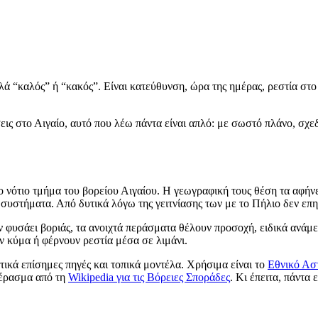
πλά “καλός” ή “κακός”. Είναι κατεύθυνση, ώρα της ημέρας, ρεστία στο
ις στο Αιγαίο, αυτό που λέω πάντα είναι απλό: με σωστό πλάνο, σχε
 νότιο τμήμα του βορείου Αιγαίου. Η γεωγραφική τους θέση τα αφήνε
 συστήματα. Από δυτικά λόγω της γειτνίασης των με το Πήλιο δεν επ
φυσάει βοριάς, τα ανοιχτά περάσματα θέλουν προσοχή, ειδικά ανάμεσα
 κύμα ή φέρνουν ρεστία μέσα σε λιμάνι.
τικά επίσημες πηγές και τοπικά μοντέλα. Χρήσιμα είναι το
Εθνικό Ασ
πέρασμα από τη
Wikipedia για τις Βόρειες Σποράδες
. Κι έπειτα, πάντα 