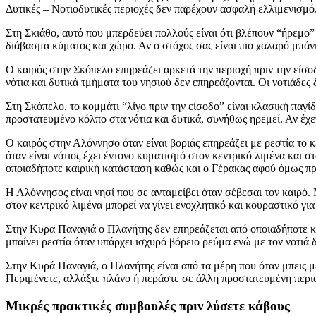
Δυτικές – Νοτιοδυτικές περιοχές δεν παρέχουν ασφαλή ελλιμενισμό
Στη Σκιάθο, αυτό που μπερδεύει πολλούς είναι ότι βλέπουν “ήρεμο” μ
διάβασμα κύματος και χώρο. Αν ο στόχος σας είναι πιο χαλαρό μπάν
Ο καιρός στην Σκόπελο επηρεάζει αρκετά την περιοχή πριν την είσοδ
νότια και δυτικά τμήματα του νησιού δεν επηρεάζονται. Οι νοτιάδε
Στη Σκόπελο, το κομμάτι “λίγο πριν την είσοδο” είναι κλασική παγίδ
προστατευμένο κόλπο στα νότια και δυτικά, συνήθως ηρεμεί. Αν έχετ
Ο καιρός στην Αλόννησο όταν είναι βοριάς επηρεάζει με ρεστία το κ
όταν είναι νότιος έχει έντονο κυματισμό στον κεντρικό λιμένα και
οποιαδήποτε καιρική κατάσταση καθώς και ο Γέρακας αφού όμως πρ
Η Αλόννησος είναι νησί που σε ανταμείβει όταν σέβεσαι τον καιρό. Μ
στον κεντρικό λιμένα μπορεί να γίνει ενοχλητικό και κουραστικό γι
Στην Κυρα Παναγιά ο Πλανήτης δεν επηρεάζεται από οποιαδήποτε κ
μπαίνει ρεστία όταν υπάρχει ισχυρό βόρειο ρεύμα ενώ με τον νοτιά 
Στην Κυρά Παναγιά, ο Πλανήτης είναι από τα μέρη που όταν μπεις μέ
Περιμένετε, αλλάξτε πλάνο ή περάστε σε άλλη προστατευμένη περιοχ
Μικρές πρακτικές συμβουλές πριν λύσετε κάβους