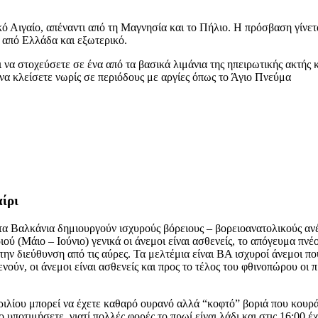
κό Αιγαίο, απέναντι από τη Μαγνησία και το Πήλιο. Η πρόσβαση γίνε
ς από Ελλάδα και εξωτερικό.
να στοχεύσετε σε ένα από τα βασικά λιμάνια της ηπειρωτικής ακτής κ
να κλείσετε νωρίς σε περιόδους με αργίες όπως το Άγιο Πνεύμα
ίρι
 τα Βαλκάνια δημιουργούν ισχυρούς βόρειους – βορειοανατολικούς ανέ
ιού (Μάιο – Ιούνιο) γενικά οι άνεμοι είναι ασθενείς, το απόγευμα πν
την διεύθυνση από τις αύρες. Τα μελτέμια είναι ΒΑ ισχυροί άνεμοι π
ούν, οι άνεμοι είναι ασθενείς και προς το τέλος του φθινοπώρου οι 
πριλίου μπορεί να έχετε καθαρό ουρανό αλλά “κοφτό” βοριά που κουρά
ο υποτιμήσετε, γιατί πολλές φορές το πρωί είναι λάδι και στις 16:00