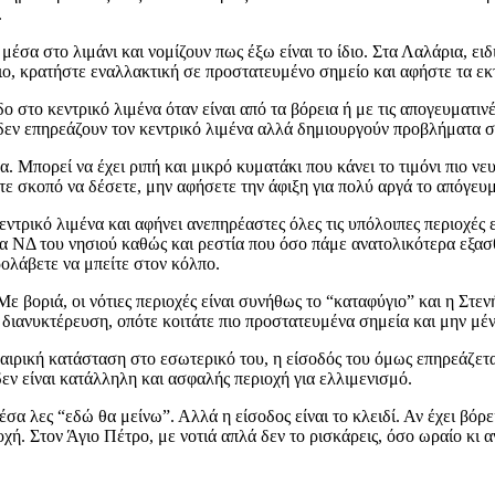
.
έσα στο λιμάνι και νομίζουν πως έξω είναι το ίδιο. Στα Λαλάρια, ειδ
ιο, κρατήστε εναλλακτική σε προστατευμένο σημείο και αφήστε τα εκ
ο στο κεντρικό λιμένα όταν είναι από τα βόρεια ή με τις απογευματιν
ς δεν επηρεάζουν τον κεντρικό λιμένα αλλά δημιουργούν προβλήματα 
α. Μπορεί να έχει ριπή και μικρό κυματάκι που κάνει το τιμόνι πιο ν
ε σκοπό να δέσετε, μην αφήσετε την άφιξη για πολύ αργά το απόγευμα
εντρικό λιμένα και αφήνει ανεπηρέαστες όλες τις υπόλοιπες περιοχές ε
 στα ΝΔ του νησιού καθώς και ρεστία που όσο πάμε ανατολικότερα εξ
ολάβετε να μπείτε στον κόλπο.
ε βοριά, οι νότιες περιοχές είναι συνήθως το “καταφύγιο” και η Στεν
α διανυκτέρευση, οπότε κοιτάτε πιο προστατευμένα σημεία και μην μέ
αιρική κατάσταση στο εσωτερικό του, η είσοδός του όμως επηρεάζετ
δεν είναι κατάλληλη και ασφαλής περιοχή για ελλιμενισμό.
σα λες “εδώ θα μείνω”. Αλλά η είσοδος είναι το κλειδί. Αν έχει βόρε
ή. Στον Άγιο Πέτρο, με νοτιά απλά δεν το ρισκάρεις, όσο ωραίο κι α