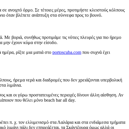
 σε ανοιχτό όρμο. Σε τέτοιες μέρες, προτιμήστε κλειστούς κόλπους
νιο όταν βλέπετε ανάπτυξη στα σύννεφα προς το βουνό.
ερά. Με βοριά, συνήθως προτιμάμε τις νότιες πλευρές για πιο ήρεμο
να μην έχουν κύμα στην είσοδο.
 ημέρα, ρίξτε μια ματιά στο
portoscuba.com
που συχνά έχει
όλπους, ήρεμα νερά και διαδρομές που δεν χρειάζονται υπερβολική
στα λιμάνια.
ησος και οι γύρω προστατευμένες περιοχές δίνουν άλλη αίσθηση. Αν
ποιον που θέλει μόνο beach bar all day.
τρέπει π. χ. τον ελλιμενισμό στα Λαλάρια και στα ενδιάμεσα τμήματα
ικό λιμάνι πάλι δεν επηρεάζεται, τα Σκάντζουρα όμως αλλά οι