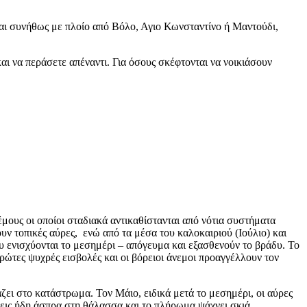
ται συνήθως με πλοίο από Βόλο, Αγιο Κωνσταντίνο ή Μαντούδι,
αι να περάσετε απέναντι. Για όσους σκέφτονται να νοικιάσουν
μους οι οποίοι σταδιακά αντικαθίστανται από νότια συστήματα
έουν τοπικές αύρες, ενώ από τα μέσα του καλοκαιριού (Ιούλιο) και
ου ενισχύονται το μεσημέρι – απόγευμα και εξασθενούν το βράδυ. Το
πρώτες ψυχρές εισβολές και οι βόρειοι άνεμοι προαγγέλλουν τον
ζει στο κατάστρωμα. Τον Μάιο, ειδικά μετά το μεσημέρι, οι αύρες
 έχεις ήδη άσπρα στη θάλασσα και το πλήρωμα ψάχνει σκιά.