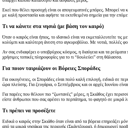
υπάρχει κάποιο κατάλληλο και ασφαλές μέρος.
Εκεί που θέλει προσοχή είναι οι απογευματινές μπόρες. Μπορεί να 
με καλή προστασία και αφήστε τα εκτεθειμένα σημεία για την επόμε
Τι να κάνετε στα νησιά (με βάση τον καιρό)
Όταν ο καιρός είναι ήπιος, το ιδανικό είναι να εκμεταλλευτείτε τις 
κολύμπι και καλύτερη άνεση στο αγκυροβόλιο. Με νοτιά, πολλές φο
Αν σας ενδιαφέρει ο υποβρύχιος κόσμος, η διαύγεια και τα ρεύματα
χρήσιμες τοπικές πληροφορίες για το τι “δουλεύει” στη θάλασσα.
Για ποιον ταιριάζουν οι Βόρειες Σποράδες
Για οικογένειες, οι Σποράδες είναι πολύ καλή επιλογή, ειδικά σε π
ώρα πλεύσης. Για ζευγάρια, ο Σεπτέμβριος και οι αρχές Ιουνίου είναι
Για παρέες που θέλουν πιο “ζωντανές” μέρες, η Σκιάθος έχει περισ
είστε άνθρωποι που σας αρέσει το περπάτημα, το φαγητό σε μικρά λ
Τι πρέπει να προσέξετε
Ειδικά ο καιρός στην Σκιάθο όταν είναι από τα βόρεια επηρεάζει μό
από τα μικρά νησάκια της περιοχής (Σκάντζουρα), ή δημιουργεί προβ