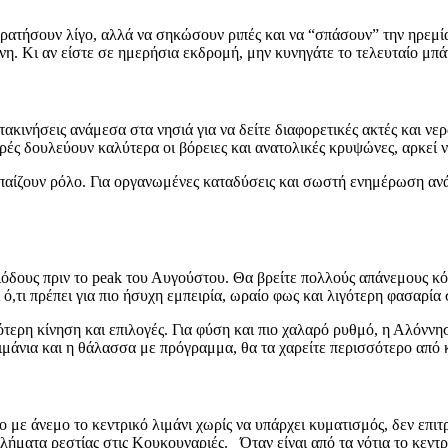
κρατήσουν λίγο, αλλά να σηκώσουν ριπές και να “σπάσουν” την ηρεμία
νη. Κι αν είστε σε ημερήσια εκδρομή, μην κυνηγάτε το τελευταίο μπά
μετακινήσεις ανάμεσα στα νησιά για να δείτε διαφορετικές ακτές και ν
ρές δουλεύουν καλύτερα οι βόρειες και ανατολικές κρυψώνες, αρκεί 
 παίζουν ρόλο. Για οργανωμένες καταδύσεις και σωστή ενημέρωση ανά
εριόδους πριν το peak του Αυγούστου. Θα βρείτε πολλούς απάνεμους κ
 ό,τι πρέπει για πιο ήσυχη εμπειρία, ωραίο φως και λιγότερη φασαρία 
σότερη κίνηση και επιλογές. Για φύση και πιο χαλαρό ρυθμό, η Αλόνν
ιμάνια και η θάλασσα με πρόγραμμα, θα τα χαρείτε περισσότερο από κά
νο με άνεμο το κεντρικό λιμάνι χωρίς να υπάρχει κυματισμός, δεν επι
λήματα ρεστίας στις Κουκουναριές. Όταν είναι από τα νότια το κεντρ