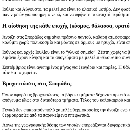
Ιούλιο και Αύγουστο, τα μελτέμια είναι το κλασικό μοτίβο. Δεν φυσ
των νησιών για πιο ήρεμο νερό, και να αφήνετε τα ανοιχτά περάσματ
Η αίσθηση της κάθε εποχής (κόσμος, θάλασσα, ορατ
Άνοιξη στις Σποράδες σημαίνει πράσινο παντού, καθαρή ατμόσφαιρα 
κολύμπι χωρίς πολυκοσμία και βόλτες σε όρμους με ησυχία, είναι απ
Ιούνιος και αρχές Ιουλίου είναι το “γλυκό σημείο”. Ζέστη χωρίς να 
λιμάνια έχουν κίνηση και τα απογεύματα με μελτέμι θέλουν πιο συντ
Σεπτέμβριος είναι αγαπημένος μήνας για ζευγάρια και παρέες. Η θά
τότε θα το χαρείτε.
Βροχοπτώσεις στις Σποράδες
Όσον αφορά τις βροχοπτώσεις τα βόρεια τμήματα δέχονται αρκετά πο
απόγευμα ιδίως στα δυτικότερα τμήματα. Τέλος του καλοκαιριού και
Γενικά δεν επικρατούν πολύ χαμηλές θερμοκρασίες την άνοιξη ενώ τ
θερμοκρασίες από τα παρακείμενα ηπειρωτικά.
Λόγω της γεωγραφικής θέσης των νησιών επηρεάζονται διαφορετικά