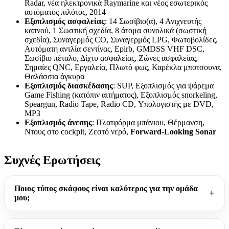
Radar, νέα ηλεκτρονικά Raymarine και νέος εσωτερικός
αυτόματος πιλότος, 2014
Εξοπλισμός ασφαλείας
: 14 Σωσίβιο(α), 4 Ανιχνευτής
καπνού, 1 Σωστική σχεδία, 8 άτομα συνολικά (σωστική
σχεδία), Συναγερμός CO, Συναγερμός LPG, Φωτοβολίδες,
Αυτόματη αντλία σεντίνας, Epirb, GMDSS VHF DSC,
Σωσίβιο πέταλο, Δίχτυ ασφαλείας, Ζώνες ασφαλείας,
Σημαίες QNC, Εργαλεία, Πλωτό φως, Καρέκλα μποτσουνα,
Θαλάσσια άγκυρα
Εξοπλισμός διασκέδασης
: SUP, Εξοπλισμός για ψάρεμα
Game Fishing (κατόπιν αιτήματος), Εξοπλισμός snorkeling,
Speargun, Radio Tape, Radio CD, Υπολογιστής με DVD,
MP3
Εξοπλισμός άνεσης
: Πλατφόρμα μπάνιου, Θέρμανση,
Ντους στο cockpit, Ζεστό νερό,
Forward-Looking Sonar
Συχνές Ερωτήσεις
Ποιος τύπος σκάφους είναι καλύτερος για την ομάδα
μου;