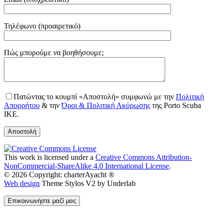
Τηλέφωνο (προαιρετικό)
Gender
Πώς μπορούμε να βοηθήσουμε;
Πατώντας το κουμπί «Αποστολή» συμφωνώ με την
Πολιτική
Απορρήτου
& την
Όροι & Πολιτική Ακύρωσης
της Porto Scuba
IKE.
This work is licensed under a
Creative Commons Attribution-
NonCommercial-ShareAlike 4.0 International License
.
© 2026 Copyright: charterAyacht ®
Web design
Theme Stylos V2 by Underlab
Επικοινωνήστε μαζί μας