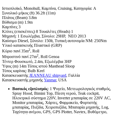
Ιστιοπλοϊκό, Monohull, Καμπίνα, Cruising, Κατηγορία: A
Συνολικό μήκος (ft) 36.2ft (11m)
Πλάτος (Beam) 3.8m
Βύθισμα (m) 1.9m
Καμπίνες 3
Κλίνες (επισκέπτες) 8 Τουαλέτες (Heads) 1
Μηχανή: 1 Εσωλέμβια, Σύνολο: 29HP, ΝΕΟ 2013
Καύσιμο Diesel, Σύνολο: 150lt, Τυπική αυτονομία NM: 250Nm
Υλικό κατασκευής Πλαστικό (GRP)
2
Κύριο πανί 35m
, Roll
2
Μπροστινό πανί 27m
, Roll Genoa
Τέντερ Φουσκωτό, 2.4m, Εξωλέμβια 3HP
Ύψος (m) 14m Τύπος ιστού Masthead Sloop
Τύπος καρίνας: Bulb Keel
Κατασκευαστής
JEANNEAU shipyard
, Γαλλία
Κατασκευαστής μηχανής
Yanmar
, USA
Βασικός εξοπλισμός
: 1 Ψυγείο, Μετεωρολογικός σταθμός,
Spray Hood, Bimini Top, Πίεση νερού, Teak cockpit,
Ηλεκτρικό σύστημα 220V, Inverter μπαταρίας σε 220V AC,
Monitor μπαταρίας, Χάρτες, Φαρμακείο, Φορτιστής
μπαταρίας, Πυξίδα, Χειροπυξίδα, Μπαταρία μηχανής, Log,
Ταχύτητα ανέμου, GPS, GPS Plotter, Navtex, Βυθόμετρο,