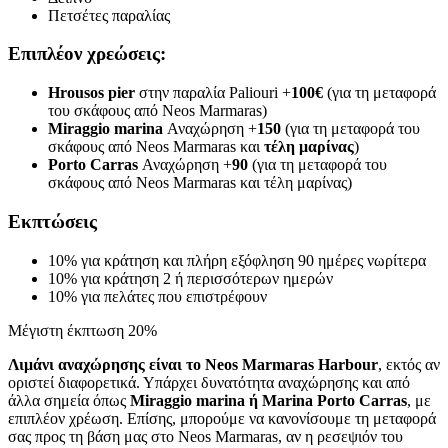
Πετσέτες παραλίας
Επιπλέον χρεώσεις:
Hrousos pier
στην παραλία Paliouri +
100€
(για τη μεταφορά
του σκάφους από Neos Marmaras)
Miraggio marina
Αναχώρηση +
150
(για τη μεταφορά του
σκάφους από Neos Marmaras και
τέλη μαρίνας
)
Porto Carras
Αναχώρηση +
90
(για τη μεταφορά του
σκάφους από Neos Marmaras και τέλη μαρίνας)
Εκπτώσεις
10% για κράτηση και πλήρη εξόφληση 90 ημέρες νωρίτερα
10% για κράτηση 2 ή περισσότερων ημερών
10% για πελάτες που επιστρέφουν
Μέγιστη έκπτωση 20%
Λιμάνι αναχώρησης είναι το Neos Marmaras Harbour
, εκτός αν
οριστεί διαφορετικά. Υπάρχει δυνατότητα αναχώρησης και από
άλλα σημεία όπως
Miraggio marina ή Marina Porto Carras
, με
επιπλέον χρέωση. Επίσης, μπορούμε να κανονίσουμε τη μεταφορά
σας προς τη βάση μας στο Neos Marmaras, αν η ρεσεψιόν του