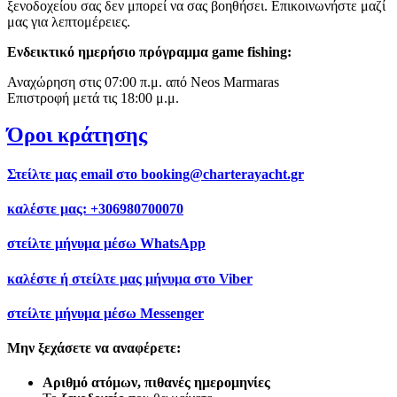
ξενοδοχείου σας δεν μπορεί να σας βοηθήσει. Επικοινωνήστε μαζί
μας για λεπτομέρειες.
Ενδεικτικό ημερήσιο πρόγραμμα game fishing:
Αναχώρηση στις 07:00 π.μ. από Neos Marmaras
Επιστροφή μετά τις 18:00 μ.μ.
Όροι κράτησης
Στείλτε μας email στο
booking@charterayacht.gr
καλέστε μας:
+306980700070
στείλτε μήνυμα μέσω
WhatsApp
καλέστε ή στείλτε μας μήνυμα στο
Viber
στείλτε μήνυμα μέσω
Messenger
Μην ξεχάσετε να αναφέρετε:
Αριθμό ατόμων, πιθανές ημερομηνίες