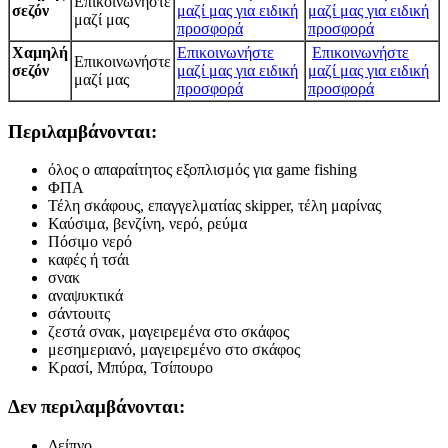
Επικοινωνήστε
σεζόν
μαζί μας για ειδική
μαζί μας για ειδική
μαζί μας
προσφορά
προσφορά
Χαμηλή
Επικοινωνήστε
Επικοινωνήστε
Επικοινωνήστε
σεζόν
μαζί μας για ειδική
μαζί μας για ειδική
μαζί μας
προσφορά
προσφορά
Περιλαμβάνονται:
όλος ο απαραίτητος εξοπλισμός για game fishing
ΦΠΑ
Τέλη σκάφους, επαγγελματίας skipper, τέλη μαρίνας
Καύσιμα, βενζίνη, νερό, ρεύμα
Πόσιμο νερό
καφές ή τσάι
σνακ
αναψυκτικά
σάντουιτς
ζεστά σνακ, μαγειρεμένα στο σκάφος
μεσημεριανό, μαγειρεμένο στο σκάφος
Κρασί, Μπύρα, Τσίπουρο
Δεν περιλαμβάνονται:
Δείπνο