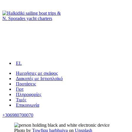
EL
Ημερήσιες με σκάφος
Διακοπές με Ιστιοπλοϊκό
Προτάσεις
Γιοτ
Πληροφορίες
Τιμές
Επικοινωνία
+306980700070
Photo by
Towfiqu barbhuiya
on
Unsplash