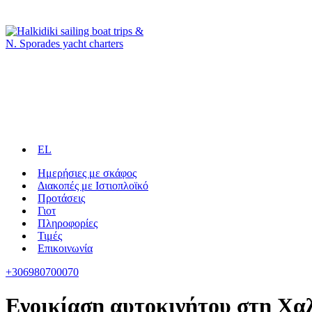
EL
Ημερήσιες με σκάφος
Διακοπές με Ιστιοπλοϊκό
Προτάσεις
Γιοτ
Πληροφορίες
Τιμές
Επικοινωνία
+306980700070
Ενοικίαση αυτοκινήτου στη Χα