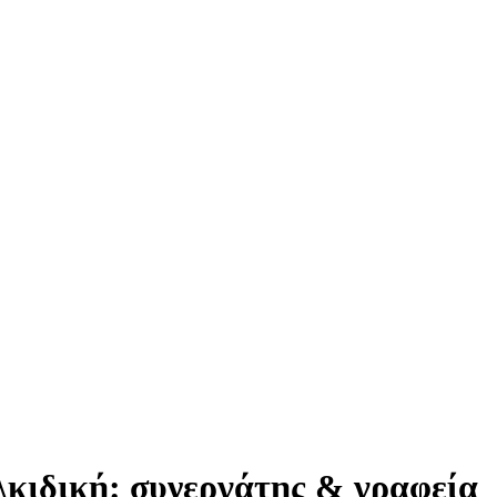
λκιδική: συνεργάτης & γραφεία