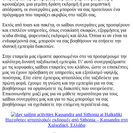
κρουαζιέρα, μια γεμάτη δράση εκδρομή ή μια ρομαντική
απόδραση, οι συνεργάτες μας μπορούν να σας προτείνουν ένα
πρόγραμμα που ταιριάζει ακριβώς στο ταξίδι σας.
Εκτός από tours και πακέτα, οι sailbus συνεργάτες μας προσφέρουν
και επιπλέον υπηρεσίες, όπως ενοικίαση σκαφών, εξορμήσεις για
scuba diving, ψαρευτικές εκδρομές και άλλα. Όποια κι αν είναι τα
ενδιαφέροντά σας, μπορούν να σας βοηθήσουν να στήσετε την
ιδανική εμπειρία διακοπών.
Στην εταιρεία μας είμαστε αφοσιωμένοι στο να προσφέρουμε την
καλύτερη δυνατή ταξιδιωτική εμπειρία. Γι’ αυτό συνεργαζόμαστε
με τις κορυφαίες sailbus εταιρείες του κλάδου, ώστε οι επισκέπτες
μας να έχουν πρόσβαση σε υπηρεσίες και εξοπλισμό υψηλής
ποιότητας. Είτε είστε έμπειρος ιστιοπλόος είτε ταξιδεύετε για
πρώτη φορά, έχουμε τη γνώση και την εμπειρία για να σας
βοηθήσουμε να οργανώσετε τις διακοπές που ονειρεύεστε.
Επικοινωνήστε μαζί μας για να μάθετε περισσότερα για τους
sailbus συνεργάτες μας και για το πώς μπορούμε να σας
βοηθήσουμε να σχεδιάσετε την επόμενη περιπέτειά σας.
Ημερήσιες ιστιοπλοϊκές εκδρομές από Sithonia – Kassandra στη
Χαλκιδική, Ελλάδα