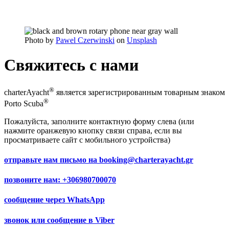
Photo by
Pawel Czerwinski
on
Unsplash
Свяжитесь с нами
®
charterAyacht
является зарегистрированным товарным знаком
®
Porto Scuba
Пожалуйста, заполните контактную форму слева (или
нажмите оранжевую кнопку связи справа, если вы
просматриваете сайт с мобильного устройства)
отправьте нам письмо на
booking@charterayacht.gr
позвоните нам:
+306980700070
сообщение через
WhatsApp
звонок или сообщение в
Viber