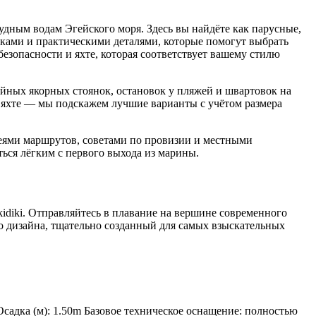
дным водам Эгейского моря. Здесь вы найдёте как парусные,
иками и практическими деталями, которые помогут выбрать
езопасности и яхте, которая соответствует вашему стилю
йных якорных стоянок, остановок у пляжей и швартовок на
 яхте — мы подскажем лучшие варианты с учётом размера
идеями маршрутов, советами по провизии и местными
ся лёгким с первого выхода из марины.
kidiki. Отправляйтесь в плавание на вершине современного
го дизайна, тщательно созданный для самых взыскательных
 Осадка (м): 1.50m Базовое техническое оснащение: полностью