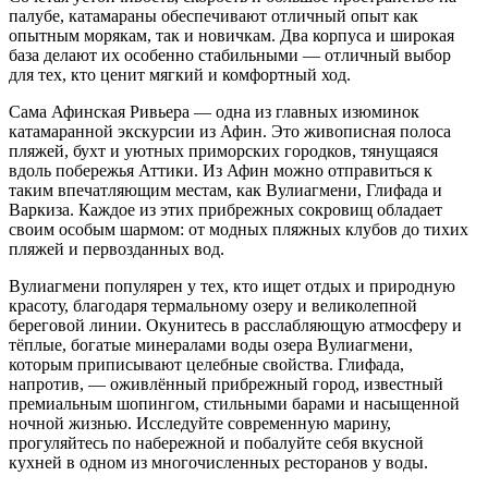
палубе, катамараны обеспечивают отличный опыт как
опытным морякам, так и новичкам. Два корпуса и широкая
база делают их особенно стабильными — отличный выбор
для тех, кто ценит мягкий и комфортный ход.
Сама Афинская Ривьера — одна из главных изюминок
катамаранной экскурсии из Афин. Это живописная полоса
пляжей, бухт и уютных приморских городков, тянущаяся
вдоль побережья Аттики. Из Афин можно отправиться к
таким впечатляющим местам, как Вулиагмени, Глифада и
Варкиза. Каждое из этих прибрежных сокровищ обладает
своим особым шармом: от модных пляжных клубов до тихих
пляжей и первозданных вод.
Вулиагмени популярен у тех, кто ищет отдых и природную
красоту, благодаря термальному озеру и великолепной
береговой линии. Окунитесь в расслабляющую атмосферу и
тёплые, богатые минералами воды озера Вулиагмени,
которым приписывают целебные свойства. Глифада,
напротив, — оживлённый прибрежный город, известный
премиальным шопингом, стильными барами и насыщенной
ночной жизнью. Исследуйте современную марину,
прогуляйтесь по набережной и побалуйте себя вкусной
кухней в одном из многочисленных ресторанов у воды.