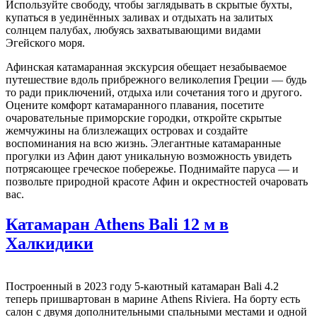
Используйте свободу, чтобы заглядывать в скрытые бухты,
купаться в уединённых заливах и отдыхать на залитых
солнцем палубах, любуясь захватывающими видами
Эгейского моря.
Афинская катамаранная экскурсия обещает незабываемое
путешествие вдоль прибрежного великолепия Греции — будь
то ради приключений, отдыха или сочетания того и другого.
Оцените комфорт катамаранного плавания, посетите
очаровательные приморские городки, откройте скрытые
жемчужины на близлежащих островах и создайте
воспоминания на всю жизнь. Элегантные катамаранные
прогулки из Афин дают уникальную возможность увидеть
потрясающее греческое побережье. Поднимайте паруса — и
позвольте природной красоте Афин и окрестностей очаровать
вас.
Катамаран Athens Bali 12 м в
Халкидики
Построенный в 2023 году 5-каютный катамаран Bali 4.2
теперь пришвартован в марине Athens Riviera. На борту есть
салон с двумя дополнительными спальными местами и одной