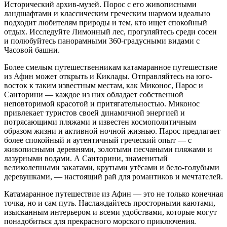
Исторический архив-музей. Порос с его живописными
ландшафтами и классическим греческим шармом идеально
подходит любителям природы и тем, кто ищет спокойный
отдых. Исследуйте Лимонный лес, прогуляйтесь среди сосен
и полюбуйтесь панорамными 360-градусными видами с
Часовой башни.
Более смелым путешественникам катамаранное путешествие
из Афин может открыть и Киклады. Отправляйтесь на юго-
восток к таким известным местам, как Миконос, Парос и
Санторини — каждое из них обладает собственной
неповторимой красотой и притягательностью. Миконос
привлекает туристов своей динамичной энергией и
потрясающими пляжами и известен космополитичным
образом жизни и активной ночной жизнью. Парос предлагает
более спокойный и аутентичный греческий опыт — с
живописными деревнями, золотыми песчаными пляжами и
лазурными водами. А Санторини, знаменитый
великолепными закатами, крутыми утёсами и бело-голубыми
деревушками, — настоящий рай для романтиков и мечтателей.
Катамаранное путешествие из Афин — это не только конечная
точка, но и сам путь. Наслаждайтесь просторными каютами,
изысканным интерьером и всеми удобствами, которые могут
понадобиться для прекрасного морского приключения.