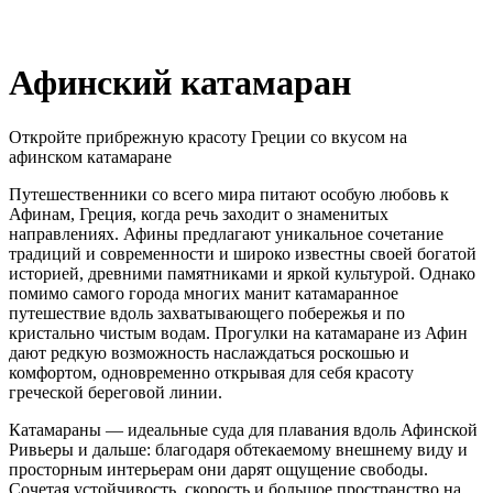
Афинский катамаран
Откройте прибрежную красоту Греции со вкусом на
афинском катамаране
Путешественники со всего мира питают особую любовь к
Афинам, Греция, когда речь заходит о знаменитых
направлениях. Афины предлагают уникальное сочетание
традиций и современности и широко известны своей богатой
историей, древними памятниками и яркой культурой. Однако
помимо самого города многих манит катамаранное
путешествие вдоль захватывающего побережья и по
кристально чистым водам. Прогулки на катамаране из Афин
дают редкую возможность наслаждаться роскошью и
комфортом, одновременно открывая для себя красоту
греческой береговой линии.
Катамараны — идеальные суда для плавания вдоль Афинской
Ривьеры и дальше: благодаря обтекаемому внешнему виду и
просторным интерьерам они дарят ощущение свободы.
Сочетая устойчивость, скорость и большое пространство на