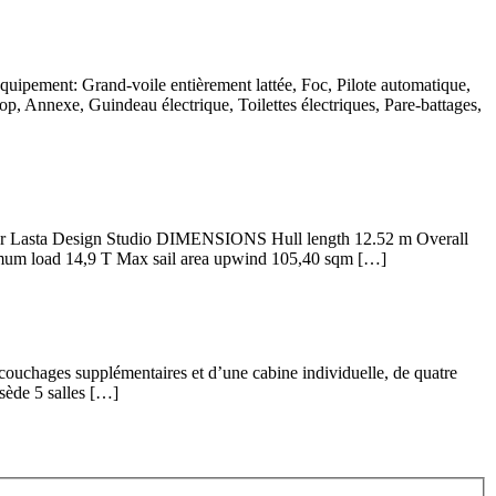
ement: Grand-voile entièrement lattée, Foc, Pilote automatique,
Annexe, Guindeau électrique, Toilettes électriques, Pare-battages,
ner Lasta Design Studio DIMENSIONS Hull length 12.52 m Overall
m load 14,9 T Max sail area upwind 105,40 sqm […]
 couchages supplémentaires et d’une cabine individuelle, de quatre
ssède 5 salles […]