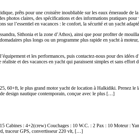
dique, prêts pour une croisière inoubliable sur les eaux émeraude de la
es photos claires, des spécifications et des informations pratiques pour 
 sur l’essentiel en vacances : le confort, la sécurité et un yacht adapté
sandra, Sithonia et la zone d’Athos), ainsi que pour profiter de mouilla
hebdomadaires plus longs ou un programme plus rapide en yacht à moteur, n
l’équipement et les performances, puis contactez-nous pour des idées d’
e réaliste et des vacances en yacht qui paraissent simples et sans effort 
 60+ft, le plus grand motor yacht de location à Halkidiki. Prenez le
de design nautique contemporain, conçue avec le plus […]
15 Cabines : 4+2(crew) Couchages : 10 W.C. : 2 Pax : 10 Moteur : Yan
rd, traceur GPS, convertisseur 220 vlt, […]