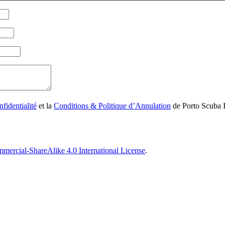
fidentialité
et la
Conditions & Politique d’Annulation
de Porto Scuba 
ercial-ShareAlike 4.0 International License
.