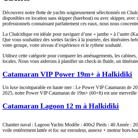
Découvrez notre flotte de yachts soigneusement sélectionnés en Chalci
disponibles en location sans skipper (bareboat) ou avec skipper, avec d
professionnels connaissant parfaitement ces eaux, nous nous concentrons
La Chalcidique est idéale pour naviguer d’une « jambe » à l’autre (Kas
Que vous souhaitiez des sorties faciles à la journée, des itinéraires 
votre groupe, votre niveau d’expérience et le rythme souhaité.
Utilisez cette catégorie pour comparer les aménagements, les cabines, 
locales. Nous vous aiderons à planifier un check-in fluide, un itinérair
Catamaran VIP Power 19m+ à Halkidiki
Un luxe incomparable en haute mer : Le Power VIP Catamaran de 2025,
2025, notre Power VIP Catamaran de 19m+ (60+ft) est une merveille 
Catamaran Lagoon 12 m à Halkidiki
Chantier naval : Lagoon Yachts Modèle : 400s2 Pieds : 40 Année : 20
voile entièrement lattée et foc sur enrouleur, annexe + moteur hors-bo