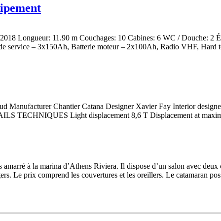
uipement
18 Longueur: 11.90 m Couchages: 10 Cabines: 6 WC / Douche: 2 Équip
 service – 3x150Ah, Batterie moteur – 2x100Ah, Radio VHF, Hard top, 
d Manufacturer Chantier Catana Designer Xavier Fay Interior desig
AILS TECHNIQUES Light displacement 8,6 T Displacement at maximu
s amarré à la marina d’Athens Riviera. Il dispose d’un salon avec deux
ers. Le prix comprend les couvertures et les oreillers. Le catamaran po