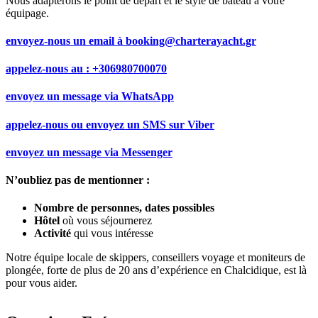
Nous adapterons le point de départ et le style de bateau à votre
équipage.
envoyez-nous un email à
booking@charterayacht.gr
appelez-nous au :
+306980700070
envoyez un message via
WhatsApp
appelez-nous ou envoyez un SMS sur
Viber
envoyez un message via
Messenger
N’oubliez pas de mentionner :
Nombre de personnes, dates possibles
Hôtel
où vous séjournerez
Activité
qui vous intéresse
Notre équipe locale de skippers, conseillers voyage et moniteurs de
plongée, forte de plus de 20 ans d’expérience en Chalcidique, est là
pour vous aider.