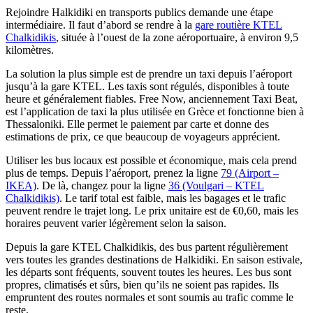
Rejoindre Halkidiki en transports publics demande une étape
intermédiaire. Il faut d’abord se rendre à la
gare routière KTEL
Chalkidikis
, située à l’ouest de la zone aéroportuaire, à environ 9,5
kilomètres.
La solution la plus simple est de prendre un taxi depuis l’aéroport
jusqu’à la gare KTEL. Les taxis sont régulés, disponibles à toute
heure et généralement fiables. Free Now, anciennement Taxi Beat,
est l’application de taxi la plus utilisée en Grèce et fonctionne bien à
Thessaloniki. Elle permet le paiement par carte et donne des
estimations de prix, ce que beaucoup de voyageurs apprécient.
Utiliser les bus locaux est possible et économique, mais cela prend
plus de temps. Depuis l’aéroport, prenez la ligne
79 (Airport –
IKEA)
. De là, changez pour la ligne
36 (Voulgari – KTEL
Chalkidikis)
. Le tarif total est faible, mais les bagages et le trafic
peuvent rendre le trajet long. Le prix unitaire est de €0,60, mais les
horaires peuvent varier légèrement selon la saison.
Depuis la gare KTEL Chalkidikis, des bus partent régulièrement
vers toutes les grandes destinations de Halkidiki. En saison estivale,
les départs sont fréquents, souvent toutes les heures. Les bus sont
propres, climatisés et sûrs, bien qu’ils ne soient pas rapides. Ils
empruntent des routes normales et sont soumis au trafic comme le
reste.