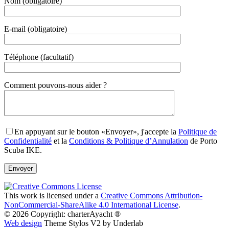
Nom (obligatoire)
E-mail (obligatoire)
Téléphone (facultatif)
Gender
Comment pouvons-nous aider ?
En appuyant sur le bouton «Envoyer», j'accepte la
Politique de
Confidentialité
et la
Conditions & Politique d’Annulation
de Porto
Scuba IKE.
This work is licensed under a
Creative Commons Attribution-
NonCommercial-ShareAlike 4.0 International License
.
© 2026 Copyright: charterAyacht ®
Web design
Theme Stylos V2 by Underlab