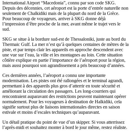
International Airport “Macedonia”, connu par son code SKG.
Depuis des décennies, cet aéroport est la porte d’entrée naturelle non
seulement de Chalkidiki mais de la plupart du nord de la Grèce.
Pour beaucoup de voyageurs, arriver à SKG donne déjà
l’impression d’être proche de la mer, avant même le trajet vers le
sud.
SKG se situe à la bordure sud-est de Thessaloniki, juste au bord du
Thermaic Gulf. La mer n’est qu’à quelques centaines de mètres de la
piste, et par temps clair les appareils en approche descendent avec
une vue sur l’eau, la ville et les montagnes au loin. Cette situation
côtière explique en partie l’importance de l’aéroport pour la région,
mais aussi pourquoi son agrandissement a pris beaucoup d’années.
Ces dernières années, l’aéroport a connu une importante
modernisation. Les pistes ont été rallongées et le terminal agrandi,
permettant à des appareils plus gros d’atterrir en toute sécurité et
améliorant la circulation des passagers. Les long-courriers qui
rencontraient auparavant des restrictions peuvent maintenant opérer
normalement. Pour les voyageurs à destination de Halkidiki, cela
signifie surtout plus de liaisons internationales directes en saison
estivale et moins d’escales techniques qu’auparavant.
Un détail pratique du point de vue d’un skipper. Si vous atterrissez
l’après-midi et souhaitez monter à bord le jour même, restez réaliste.