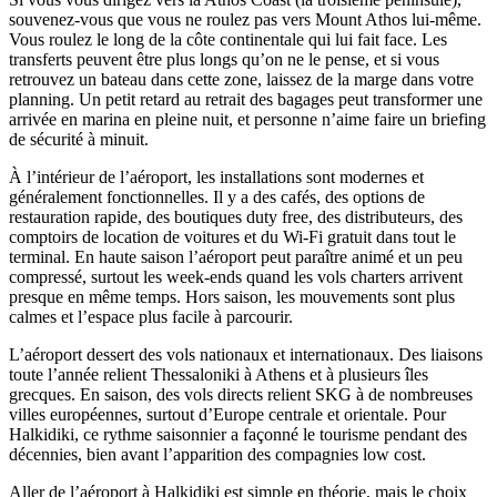
souvenez-vous que vous ne roulez pas vers Mount Athos lui-même.
Vous roulez le long de la côte continentale qui lui fait face. Les
transferts peuvent être plus longs qu’on ne le pense, et si vous
retrouvez un bateau dans cette zone, laissez de la marge dans votre
planning. Un petit retard au retrait des bagages peut transformer une
arrivée en marina en pleine nuit, et personne n’aime faire un briefing
de sécurité à minuit.
À l’intérieur de l’aéroport, les installations sont modernes et
généralement fonctionnelles. Il y a des cafés, des options de
restauration rapide, des boutiques duty free, des distributeurs, des
comptoirs de location de voitures et du Wi‑Fi gratuit dans tout le
terminal. En haute saison l’aéroport peut paraître animé et un peu
compressé, surtout les week‑ends quand les vols charters arrivent
presque en même temps. Hors saison, les mouvements sont plus
calmes et l’espace plus facile à parcourir.
L’aéroport dessert des vols nationaux et internationaux. Des liaisons
toute l’année relient Thessaloniki à Athens et à plusieurs îles
grecques. En saison, des vols directs relient SKG à de nombreuses
villes européennes, surtout d’Europe centrale et orientale. Pour
Halkidiki, ce rythme saisonnier a façonné le tourisme pendant des
décennies, bien avant l’apparition des compagnies low cost.
Aller de l’aéroport à Halkidiki est simple en théorie, mais le choix