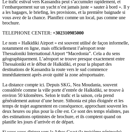
Le trafic estival vers Kassandra peut s’accumuler rapidement, et
l’embarquement sur un yacht n’est jamais juste « sauter à bord ». Il y
a les bagages, le briefing, les provisions, et la première baignade si
vous avez de la chance. Planifiez comme un local, pas comme une
brochure.
TELEPHONE CENTER:
+302310985000
Le nom « Halkidiki Airport » est souvent utilisé de façon informelle,
notamment en ligne, mais officiellement l’aéroport reste
Thessaloniki International Airport “Macedonia”. Cela a du sens
géographiquement. L’aéroport se trouve presque exactement entre
Thessaloniki et le début de Halkidiki, et pour la plupart des
destinations de Kassandra la route vers le sud commence
immédiatement après avoir quitté la zone aéroportuaire.
La distance compte ici. Depuis SKG, Nea Moudania, souvent
considérée comme la ville porte d’entrée de Halkidiki, se trouve à
environ 50 kilomètres. Selon le trafic et la saison, cela prend
généralement autour d’une heure. Sithonia est plus éloignée et les
temps de trajet augmentent en conséquence, approchant souvent les
deux heures ou plus pour la côte est. Ce sont des temps réalistes, pas
des estimations optimistes de brochure, et ils comptent quand on
planifie les jours d’arrivée et de départ.
Si vous vous dirigez vers la Athos Coast (la troisième péninsule),