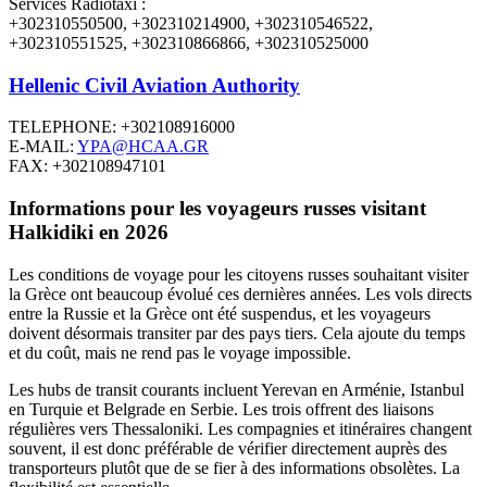
Services Radiotaxi :
+302310550500, +302310214900, +302310546522,
+302310551525, +302310866866, +302310525000
Hellenic Civil Aviation Authority
TELEPHONE: +302108916000
E‑MAIL:
YPA@HCAA.GR
FAX: +302108947101
Informations pour les voyageurs russes visitant
Halkidiki en 2026
Les conditions de voyage pour les citoyens russes souhaitant visiter
la Grèce ont beaucoup évolué ces dernières années. Les vols directs
entre la Russie et la Grèce ont été suspendus, et les voyageurs
doivent désormais transiter par des pays tiers. Cela ajoute du temps
et du coût, mais ne rend pas le voyage impossible.
Les hubs de transit courants incluent Yerevan en Arménie, Istanbul
en Turquie et Belgrade en Serbie. Les trois offrent des liaisons
régulières vers Thessaloniki. Les compagnies et itinéraires changent
souvent, il est donc préférable de vérifier directement auprès des
transporteurs plutôt que de se fier à des informations obsolètes. La