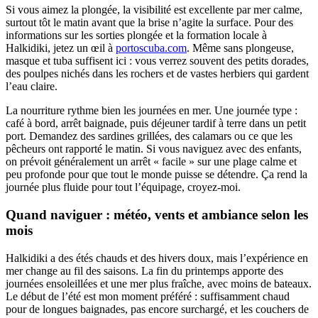
Si vous aimez la plongée, la visibilité est excellente par mer calme,
surtout tôt le matin avant que la brise n’agite la surface. Pour des
informations sur les sorties plongée et la formation locale à
Halkidiki, jetez un œil à
portoscuba.com
. Même sans plongeuse,
masque et tuba suffisent ici : vous verrez souvent des petits dorades,
des poulpes nichés dans les rochers et de vastes herbiers qui gardent
l’eau claire.
La nourriture rythme bien les journées en mer. Une journée type :
café à bord, arrêt baignade, puis déjeuner tardif à terre dans un petit
port. Demandez des sardines grillées, des calamars ou ce que les
pêcheurs ont rapporté le matin. Si vous naviguez avec des enfants,
on prévoit généralement un arrêt « facile » sur une plage calme et
peu profonde pour que tout le monde puisse se détendre. Ça rend la
journée plus fluide pour tout l’équipage, croyez-moi.
Quand naviguer : météo, vents et ambiance selon les
mois
Halkidiki a des étés chauds et des hivers doux, mais l’expérience en
mer change au fil des saisons. La fin du printemps apporte des
journées ensoleillées et une mer plus fraîche, avec moins de bateaux.
Le début de l’été est mon moment préféré : suffisamment chaud
pour de longues baignades, pas encore surchargé, et les couchers de