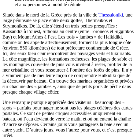
et aux personnes à mobilité réduite.
Située dans le nord de la Grèce près de la ville de
Thessaloniki
, une
large péninsule se place entre deux golfes, Thermaikos et
Strymonikos. De là, elle s’étend en trois petites presqu’îles :
Kassandra à l’ouest, Sithonia au centre (entre Toroneos et Siggitikos
Bay) et Mount Athos à l’est. Les trois « jambes » de Halkidiki,
comme on les appelle affectueusement, forment la plus longue côte
(environ 550 kilomètres) de tout préfecture continentale de Grèce.
Ici, des eaux bleu clair rencontrent des paysages verts et luxuriants.
La côte magnifique, les formations rocheuses, les plages de sable et
les montagnes couvertes de pins vous invitent à rester, profiter de la
mer cristalline et vous ressourcer à l’ombre des forêts de pins. Il n’y
a vraiment pas de meilleure façon de comprendre Halkidiki que de
la découvrir par bateau. On trouve des marinas organisées et privées
sur chacune des « jambes », ainsi que de petits ports de pêche dans
presque chaque village côtier.
Une remarque pratique appréciée des visiteurs : beaucoup des «
spots » parfaits pour nager ne sont pas les plages célèbres des cartes
postales. Ce sont de petites criques accessibles uniquement en
bateau, où l’eau devient de verre le matin et où on entend la chaîne
d’ancre se déposer. Certains jours vous partagerez la baie avec un
autre yacht. D’autres jours, vous l’aurez pour vous, et c’est presque
irréel.