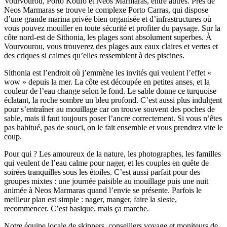
Vourvourou, Porto Koufo et Neos Marmaras, entre autres. Près de
Neos Marmaras se trouve le complexe Porto Carras, qui dispose
d’une grande marina privée bien organisée et d’infrastructures où
vous pouvez mouiller en toute sécurité et profiter du paysage. Sur la
côte nord-est de Sithonia, les plages sont absolument superbes. À
Vourvourou, vous trouverez des plages aux eaux claires et vertes et
des criques si calmes qu’elles ressemblent à des piscines.
Sithonia est l’endroit où j’emmène les invités qui veulent l’effet «
wow » depuis la mer. La côte est découpée en petites anses, et la
couleur de l’eau change selon le fond. Le sable donne ce turquoise
éclatant, la roche sombre un bleu profond. C’est aussi plus indulgent
pour s’entraîner au mouillage car on trouve souvent des poches de
sable, mais il faut toujours poser l’ancre correctement. Si vous n’êtes
pas habitué, pas de souci, on le fait ensemble et vous prendrez vite le
coup.
Pour qui ? Les amoureux de la nature, les photographes, les familles
qui veulent de l’eau calme pour nager, et les couples en quête de
soirées tranquilles sous les étoiles. C’est aussi parfait pour des
groupes mixtes : une journée paisible au mouillage puis une nuit
animée à Neos Marmaras quand l’envie se présente. Parfois le
meilleur plan est simple : nager, manger, faire la sieste,
recommencer. C’est basique, mais ça marche.
Notre équipe locale de skippers, conseillers voyage et moniteurs de