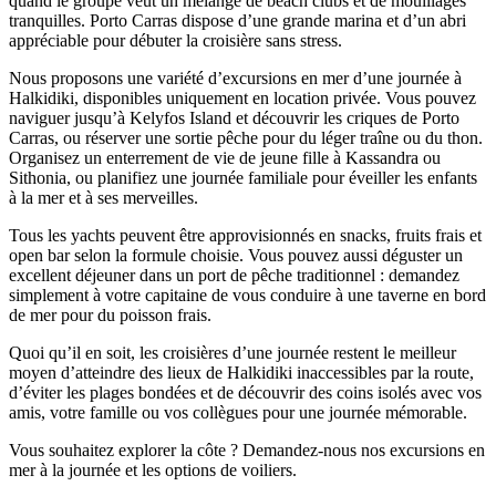
quand le groupe veut un mélange de beach clubs et de mouillages
tranquilles. Porto Carras dispose d’une grande marina et d’un abri
appréciable pour débuter la croisière sans stress.
Nous proposons une variété d’excursions en mer d’une journée à
Halkidiki, disponibles uniquement en location privée. Vous pouvez
naviguer jusqu’à Kelyfos Island et découvrir les criques de Porto
Carras, ou réserver une sortie pêche pour du léger traîne ou du thon.
Organisez un enterrement de vie de jeune fille à Kassandra ou
Sithonia, ou planifiez une journée familiale pour éveiller les enfants
à la mer et à ses merveilles.
Tous les yachts peuvent être approvisionnés en snacks, fruits frais et
open bar selon la formule choisie. Vous pouvez aussi déguster un
excellent déjeuner dans un port de pêche traditionnel : demandez
simplement à votre capitaine de vous conduire à une taverne en bord
de mer pour du poisson frais.
Quoi qu’il en soit, les croisières d’une journée restent le meilleur
moyen d’atteindre des lieux de Halkidiki inaccessibles par la route,
d’éviter les plages bondées et de découvrir des coins isolés avec vos
amis, votre famille ou vos collègues pour une journée mémorable.
Vous souhaitez explorer la côte ? Demandez-nous nos excursions en
mer à la journée et les options de voiliers.