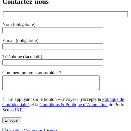
Contactez-nous
Nom (obligatoire)
E-mail (obligatoire)
Téléphone (facultatif)
Gender
Comment pouvons-nous aider ?
En appuyant sur le bouton «Envoyer», j'accepte la
Politique de
Confidentialité
et la
Conditions & Politique d’Annulation
de Porto
Scuba IKE.