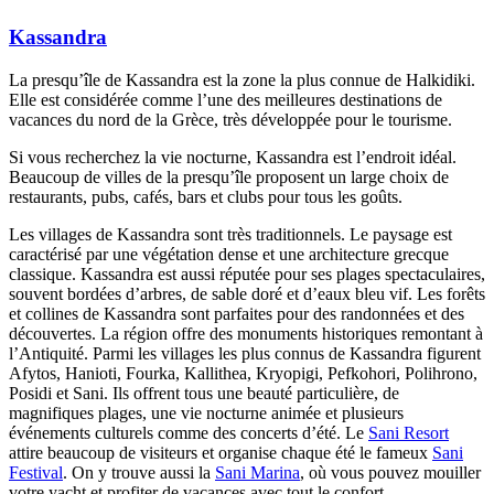
Kassandra
La presqu’île de Kassandra est la zone la plus connue de Halkidiki.
Elle est considérée comme l’une des meilleures destinations de
vacances du nord de la Grèce, très développée pour le tourisme.
Si vous recherchez la vie nocturne, Kassandra est l’endroit idéal.
Beaucoup de villes de la presqu’île proposent un large choix de
restaurants, pubs, cafés, bars et clubs pour tous les goûts.
Les villages de Kassandra sont très traditionnels. Le paysage est
caractérisé par une végétation dense et une architecture grecque
classique. Kassandra est aussi réputée pour ses plages spectaculaires,
souvent bordées d’arbres, de sable doré et d’eaux bleu vif. Les forêts
et collines de Kassandra sont parfaites pour des randonnées et des
découvertes. La région offre des monuments historiques remontant à
l’Antiquité. Parmi les villages les plus connus de Kassandra figurent
Afytos, Hanioti, Fourka, Kallithea, Kryopigi, Pefkohori, Polihrono,
Posidi et Sani. Ils offrent tous une beauté particulière, de
magnifiques plages, une vie nocturne animée et plusieurs
événements culturels comme des concerts d’été. Le
Sani Resort
attire beaucoup de visiteurs et organise chaque été le fameux
Sani
Festival
. On y trouve aussi la
Sani Marina
, où vous pouvez mouiller
votre yacht et profiter de vacances avec tout le confort.