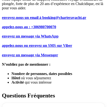
plongée, forte de plus de 20 ans d’expérience en Chalcidique, est là
pour vous aider.
envoyez-nous un email à
booking@charterayacht.gr
appelez-nous au :
+306980700070
envoyez un message via
WhatsApp
appelez-nous ou envoyez un SMS sur
Viber
envoyez un message via
Messenger
N’oubliez pas de mentionner :
Nombre de personnes, dates possibles
Hôtel
où vous séjournerez
Activité
qui vous intéresse
Questions Fréquentes