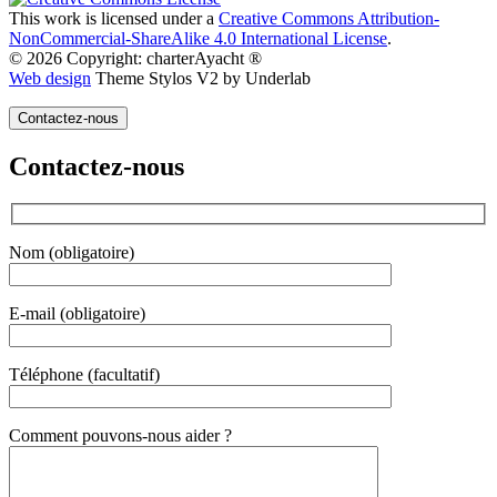
This work is licensed under a
Creative Commons Attribution-
NonCommercial-ShareAlike 4.0 International License
.
© 2026 Copyright: charterAyacht ®
Web design
Theme Stylos V2 by Underlab
Contactez-nous
Contactez-nous
Nom (obligatoire)
E-mail (obligatoire)
Téléphone (facultatif)
Gender
Comment pouvons-nous aider ?