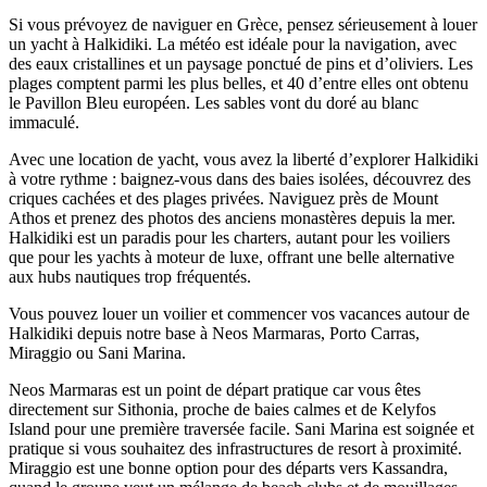
Si vous prévoyez de naviguer en Grèce, pensez sérieusement à louer
un yacht à Halkidiki. La météo est idéale pour la navigation, avec
des eaux cristallines et un paysage ponctué de pins et d’oliviers. Les
plages comptent parmi les plus belles, et 40 d’entre elles ont obtenu
le Pavillon Bleu européen. Les sables vont du doré au blanc
immaculé.
Avec une location de yacht, vous avez la liberté d’explorer Halkidiki
à votre rythme : baignez-vous dans des baies isolées, découvrez des
criques cachées et des plages privées. Naviguez près de Mount
Athos et prenez des photos des anciens monastères depuis la mer.
Halkidiki est un paradis pour les charters, autant pour les voiliers
que pour les yachts à moteur de luxe, offrant une belle alternative
aux hubs nautiques trop fréquentés.
Vous pouvez louer un voilier et commencer vos vacances autour de
Halkidiki depuis notre base à Neos Marmaras, Porto Carras,
Miraggio ou Sani Marina.
Neos Marmaras est un point de départ pratique car vous êtes
directement sur Sithonia, proche de baies calmes et de Kelyfos
Island pour une première traversée facile. Sani Marina est soignée et
pratique si vous souhaitez des infrastructures de resort à proximité.
Miraggio est une bonne option pour des départs vers Kassandra,