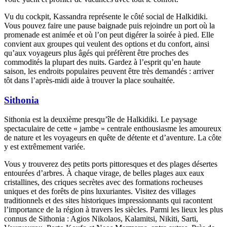
Vu du cockpit, Kassandra représente le côté social de Halkidiki.
Vous pouvez faire une pause baignade puis rejoindre un port où la
promenade est animée et où l’on peut digérer la soirée à pied. Elle
convient aux groupes qui veulent des options et du confort, ainsi
qu’aux voyageurs plus âgés qui préfèrent être proches des
commodités la plupart des nuits. Gardez à l’esprit qu’en haute
saison, les endroits populaires peuvent être très demandés : arriver
tôt dans l’après-midi aide à trouver la place souhaitée.
Sithonia
Sithonia est la deuxième presqu’île de Halkidiki. Le paysage
spectaculaire de cette « jambe » centrale enthousiasme les amoureux
de nature et les voyageurs en quête de détente et d’aventure. La côte
y est extrêmement variée.
Vous y trouverez des petits ports pittoresques et des plages désertes
entourées d’arbres. À chaque virage, de belles plages aux eaux
cristallines, des criques secrètes avec des formations rocheuses
uniques et des forêts de pins luxuriantes. Visitez des villages
traditionnels et des sites historiques impressionnants qui racontent
l’importance de la région à travers les siècles. Parmi les lieux les plus
connus de Sithonia : Agios Nikolaos, Kalamitsi, Nikiti, Sarti,