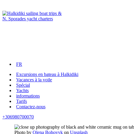
FR
Excursions en bateau à Halkidiki
Vacances à la voile
Spécial
Yachts
informations
Tarifs
Contactez-nous
+306980700070
Photo by
Olena Bohovyk
on
Unsplash