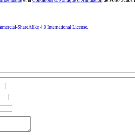
fidentialité
et la
Conditions & Politique d’Annulation
de Porto Scuba 
ercial-ShareAlike 4.0 International License
.