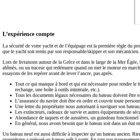
L’expérience compte
La sécurité de votre yacht et de l’équipage est la première règle du pr
que le yacht soit remis par son responsable/skipper et son mécanicien.
Lors de livraisons autour de la Grèce et dans le large de la Mer Égée,
abîmés, ou un traceur qui redémarre quand on met le moteur en marche.
essayons de les repérer avant de lever l’ancre, pas après.
Tout ce qui manque à bord et qui est nécessaire pour rendre le 
rechange, une boîte à outils minimale, etc.).
Tous les documents légaux nécessaires du bateau doivent être e
L’assurance du navire doit être en ordre et couvrir toute person
Une lettre du propriétaire nous autorisant à naviguer son bateau,
Les extincteurs, radeaux de survie et autres équipements de sécur
Abondance de taquets et de aussières, un guindeau fonctionnel 
En général, nous avons besoin que le bateau soit dans un état mi
Un bateau neuf est aussi difficile à inspecter qu’un bateau ancien. 
propriétaire a préparé un bateau prêt à partir. En tant que
transporteurs