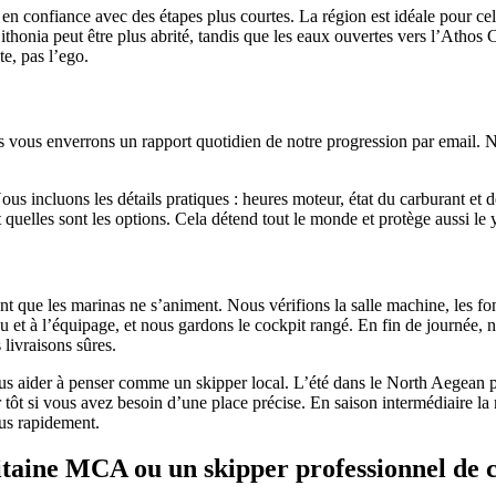
 confiance avec des étapes plus courtes. La région est idéale pour cela 
 Sithonia peut être plus abrité, tandis que les eaux ouvertes vers l’Ath
te, pas l’ego.
ous enverrons un rapport quotidien de notre progression par email. Nou
s incluons les détails pratiques : heures moteur, état du carburant et de
uelles sont les options. Cela détend tout le monde et protège aussi le 
que les marinas ne s’animent. Nous vérifions la salle machine, les fonds
 et à l’équipage, et nous gardons le cockpit rangé. En fin de journée, n
 livraisons sûres.
ous aider à penser comme un skipper local. L’été dans le North Aegean p
ver tôt si vous avez besoin d’une place précise. En saison intermédiaire la
lus rapidement.
pitaine MCA ou un skipper professionnel de 