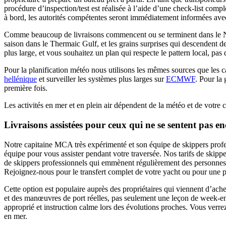
procédure d’inspection/test est réalisée à l’aide d’une check-list comp
à bord, les autorités compétentes seront immédiatement informées avec
Comme beaucoup de livraisons commencent ou se terminent dans le Nord 
saison dans le Thermaic Gulf, et les grains surprises qui descendent
plus large, et vous souhaitez un plan qui respecte le pattern local, pas
Pour la planification météo nous utilisons les mêmes sources que les ca
hellénique
et surveiller les systèmes plus larges sur
ECMWF
. Pour la 
première fois.
Les activités en mer et en plein air dépendent de la météo et de votre c
Livraisons assistées pour ceux qui ne se sentent pas e
Notre capitaine MCA très expérimenté et son équipe de skippers prof
équipe pour vous assister pendant votre traversée. Nos
tarifs de skipp
de skippers professionnels qui
emmènent régulièrement des personnes t
Rejoignez-nous pour le transfert complet de votre yacht ou pour une pa
Cette option est populaire auprès des propriétaires qui viennent d’ache
et des manœuvres de port réelles, pas seulement une leçon de week-end
approprié et instruction calme lors des évolutions proches. Vous verrez
en mer.