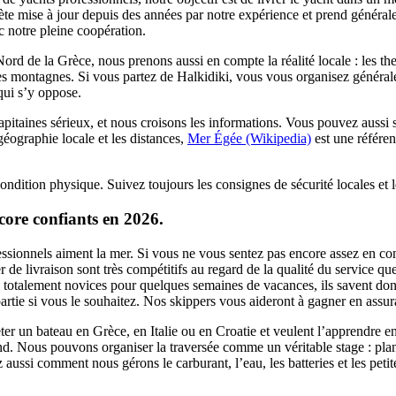
lète mise à jour depuis des années par notre expérience et prend général
 notre pleine coopération.
de la Grèce, nous prenons aussi en compte la réalité locale : les ther
 des montagnes. Si vous partez de Halkidiki, vous vous organisez généra
 qui s’y oppose.
pitaines sérieux, et nous croisons les informations. Vous pouvez aussi s
géographie locale et les distances,
Mer Égée (Wikipedia)
est une référenc
ondition physique. Suivez toujours les consignes de sécurité locales et l
ncore confiants en 2026.
essionnels aiment la mer. Si vous ne vous sentez pas encore assez en c
er de livraison sont très compétitifs au regard de la qualité du service 
otalement novices pour quelques semaines de vacances, ils savent donc 
rtie si vous le souhaitez. Nos skippers vous aideront à gagner en assur
ter un bateau en Grèce, en Italie ou en Croatie et veulent l’apprendre en
. Nous pouvons organiser la traversée comme un véritable stage : plani
 aussi comment nous gérons le carburant, l’eau, les batteries et les peti