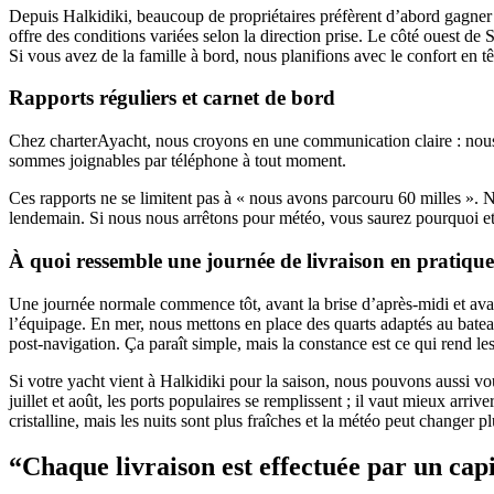
Depuis Halkidiki, beaucoup de propriétaires préfèrent d’abord gagner en
offre des conditions variées selon la direction prise. Le côté ouest de
Si vous avez de la famille à bord, nous planifions avec le confort en tê
Rapports réguliers et carnet de bord
Chez charterAyacht, nous croyons en une communication claire : nous v
sommes joignables par téléphone à tout moment.
Ces rapports ne se limitent pas à « nous avons parcouru 60 milles ». Nou
lendemain. Si nous nous arrêtons pour météo, vous saurez pourquoi et q
À quoi ressemble une journée de livraison en pratique
Une journée normale commence tôt, avant la brise d’après-midi et avant 
l’équipage. En mer, nous mettons en place des quarts adaptés au bateau
post-navigation. Ça paraît simple, mais la constance est ce qui rend les
Si votre yacht vient à Halkidiki pour la saison, nous pouvons aussi v
juillet et août, les ports populaires se remplissent ; il vaut mieux arri
cristalline, mais les nuits sont plus fraîches et la météo peut changer p
“Chaque livraison est effectuée par un ca