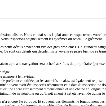
ofessionnalisme. Nous connaissons la plaisance et respecterons votre bien
 Nous inspectons soigneusement les systèmes du bateau, le gréement, l’él
 les petits détails deviennent vite des gros problèmes. Un guindeau fatig
 Ce sont ces détails qui décident si le voyage se passe bien ou se tran
bateau apte à la navigation sera acheté aux frais du propriétaire (par 
n règle.
ne amenée à le naviguer.
 de préférence notifiée par les autorités locales, est également requise.
ité doivent avoir été inspectés récemment et la date d’inspection ne doit
avec une ancre suffisamment dimensionnée et une chaîne en longueur et 
nimum de navigabilité ou qu’il soit amené à cet état avant de quitter le 
Rien n’a encore été éprouvé. Et souvent, des éléments ne fonctionnent 
 de yachts
professionnels, notre objectif est de livrer le yacht dans un m