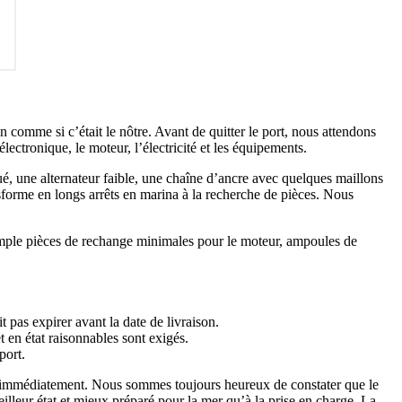
 comme si c’était le nôtre. Avant de quitter le port, nous attendons
ectronique, le moteur, l’électricité et les équipements.
ué, une alternateur faible, une chaîne d’ancre avec quelques maillons
sforme en longs arrêts en marina à la recherche de pièces. Nous
exemple pièces de rechange minimales pour le moteur, ampoules de
 pas expirer avant la date de livraison.
en état raisonnables sont exigés.
port.
pas immédiatement. Nous sommes toujours heureux de constater que le
eilleur état et mieux préparé pour la mer qu’à la prise en charge. La