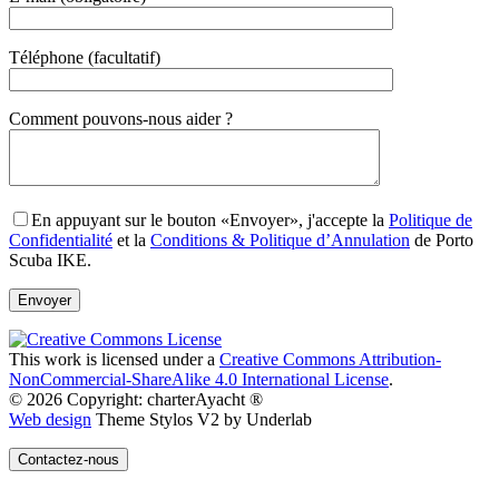
Téléphone (facultatif)
Gender
Comment pouvons-nous aider ?
En appuyant sur le bouton «Envoyer», j'accepte la
Politique de
Confidentialité
et la
Conditions & Politique d’Annulation
de Porto
Scuba IKE.
This work is licensed under a
Creative Commons Attribution-
NonCommercial-ShareAlike 4.0 International License
.
© 2026 Copyright: charterAyacht ®
Web design
Theme Stylos V2 by Underlab
Contactez-nous