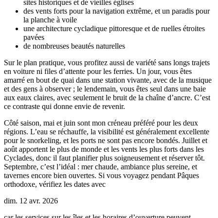
sites historiques et de vieilles églises
des vents forts pour la navigation extrême, et un paradis pour
la planche à voile
une architecture cycladique pittoresque et de ruelles étroites
pavées
de nombreuses beautés naturelles
Sur le plan pratique, vous profitez aussi de variété sans longs trajets
en voiture ni files d’attente pour les ferries. Un jour, vous êtes
amarré en bout de quai dans une station vivante, avec de la musique
et des gens à observer ; le lendemain, vous êtes seul dans une baie
aux eaux claires, avec seulement le bruit de la chaîne d’ancre. C’est
ce contraste qui donne envie de revenir.
Côté saison, mai et juin sont mon créneau préféré pour les deux
régions. L’eau se réchauffe, la visibilité est généralement excellente
pour le snorkeling, et les ports ne sont pas encore bondés. Juillet et
août apportent le plus de monde et les vents les plus forts dans les
Cyclades, donc il faut planifier plus soigneusement et réserver tôt.
Septembre, c’est l’idéal : mer chaude, ambiance plus sereine, et
tavernes encore bien ouvertes. Si vous voyagez pendant Pâques
orthodoxe, vérifiez les dates avec
dim. 12 avr. 2026
car les services sur les îles et les horaires d’ouverture peuvent