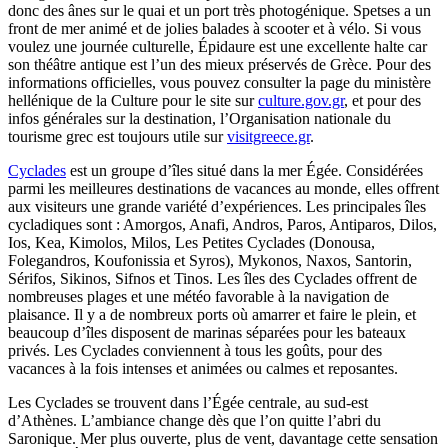
donc des ânes sur le quai et un port très photogénique. Spetses a un
front de mer animé et de jolies balades à scooter et à vélo. Si vous
voulez une journée culturelle, Épidaure est une excellente halte car
son théâtre antique est l’un des mieux préservés de Grèce. Pour des
informations officielles, vous pouvez consulter la page du ministère
hellénique de la Culture pour le site sur
culture.gov.gr
, et pour des
infos générales sur la destination, l’Organisation nationale du
tourisme grec est toujours utile sur
visitgreece.gr
.
Cyclades
est un groupe d’îles situé dans la mer Égée. Considérées
parmi les meilleures destinations de vacances au monde, elles offrent
aux visiteurs une grande variété d’expériences. Les principales îles
cycladiques sont : Amorgos, Anafi, Andros, Paros, Antiparos, Dilos,
Ios, Kea, Kimolos, Milos, Les Petites Cyclades (Donousa,
Folegandros, Koufonissia et Syros), Mykonos, Naxos, Santorin,
Sérifos, Sikinos, Sifnos et Tinos. Les îles des Cyclades offrent de
nombreuses plages et une météo favorable à la navigation de
plaisance. Il y a de nombreux ports où amarrer et faire le plein, et
beaucoup d’îles disposent de marinas séparées pour les bateaux
privés. Les Cyclades conviennent à tous les goûts, pour des
vacances à la fois intenses et animées ou calmes et reposantes.
Les Cyclades se trouvent dans l’Égée centrale, au sud-est
d’Athènes. L’ambiance change dès que l’on quitte l’abri du
Saronique. Mer plus ouverte, plus de vent, davantage cette sensation