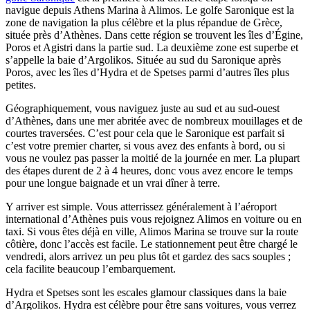
navigue depuis Athens Marina à Alimos. Le golfe Saronique est la
zone de navigation la plus célèbre et la plus répandue de Grèce,
située près d’Athènes. Dans cette région se trouvent les îles d’Égine,
Poros et Agistri dans la partie sud. La deuxième zone est superbe et
s’appelle la baie d’Argolikos. Située au sud du Saronique après
Poros, avec les îles d’Hydra et de Spetses parmi d’autres îles plus
petites.
Géographiquement, vous naviguez juste au sud et au sud-ouest
d’Athènes, dans une mer abritée avec de nombreux mouillages et de
courtes traversées. C’est pour cela que le Saronique est parfait si
c’est votre premier charter, si vous avez des enfants à bord, ou si
vous ne voulez pas passer la moitié de la journée en mer. La plupart
des étapes durent de 2 à 4 heures, donc vous avez encore le temps
pour une longue baignade et un vrai dîner à terre.
Y arriver est simple. Vous atterrissez généralement à l’aéroport
international d’Athènes puis vous rejoignez Alimos en voiture ou en
taxi. Si vous êtes déjà en ville, Alimos Marina se trouve sur la route
côtière, donc l’accès est facile. Le stationnement peut être chargé le
vendredi, alors arrivez un peu plus tôt et gardez des sacs souples ;
cela facilite beaucoup l’embarquement.
Hydra et Spetses sont les escales glamour classiques dans la baie
d’Argolikos. Hydra est célèbre pour être sans voitures, vous verrez