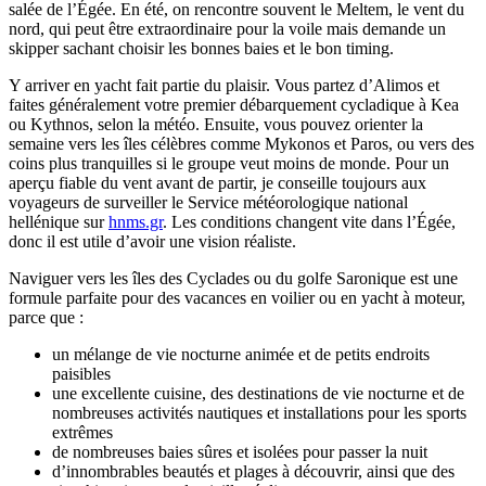
salée de l’Égée. En été, on rencontre souvent le Meltem, le vent du
nord, qui peut être extraordinaire pour la voile mais demande un
skipper sachant choisir les bonnes baies et le bon timing.
Y arriver en yacht fait partie du plaisir. Vous partez d’Alimos et
faites généralement votre premier débarquement cycladique à Kea
ou Kythnos, selon la météo. Ensuite, vous pouvez orienter la
semaine vers les îles célèbres comme Mykonos et Paros, ou vers des
coins plus tranquilles si le groupe veut moins de monde. Pour un
aperçu fiable du vent avant de partir, je conseille toujours aux
voyageurs de surveiller le Service météorologique national
hellénique sur
hnms.gr
. Les conditions changent vite dans l’Égée,
donc il est utile d’avoir une vision réaliste.
Naviguer vers les îles des Cyclades ou du golfe Saronique est une
formule parfaite pour des vacances en voilier ou en yacht à moteur,
parce que :
un mélange de vie nocturne animée et de petits endroits
paisibles
une excellente cuisine, des destinations de vie nocturne et de
nombreuses activités nautiques et installations pour les sports
extrêmes
de nombreuses baies sûres et isolées pour passer la nuit
d’innombrables beautés et plages à découvrir, ainsi que des