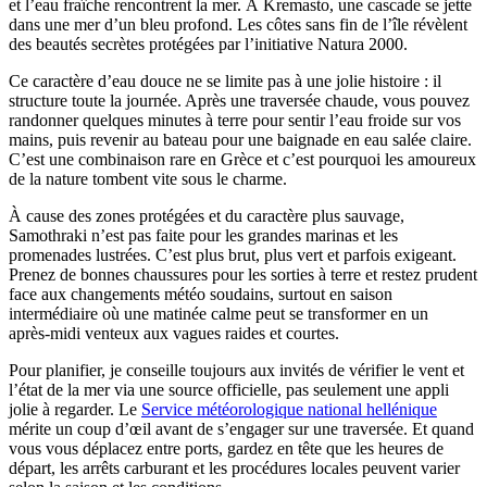
et l’eau fraîche rencontrent la mer. À Kremasto, une cascade se jette
dans une mer d’un bleu profond. Les côtes sans fin de l’île révèlent
des beautés secrètes protégées par l’initiative Natura 2000.
Ce caractère d’eau douce ne se limite pas à une jolie histoire : il
structure toute la journée. Après une traversée chaude, vous pouvez
randonner quelques minutes à terre pour sentir l’eau froide sur vos
mains, puis revenir au bateau pour une baignade en eau salée claire.
C’est une combinaison rare en Grèce et c’est pourquoi les amoureux
de la nature tombent vite sous le charme.
À cause des zones protégées et du caractère plus sauvage,
Samothraki n’est pas faite pour les grandes marinas et les
promenades lustrées. C’est plus brut, plus vert et parfois exigeant.
Prenez de bonnes chaussures pour les sorties à terre et restez prudent
face aux changements météo soudains, surtout en saison
intermédiaire où une matinée calme peut se transformer en un
après‑midi venteux aux vagues raides et courtes.
Pour planifier, je conseille toujours aux invités de vérifier le vent et
l’état de la mer via une source officielle, pas seulement une appli
jolie à regarder. Le
Service météorologique national hellénique
mérite un coup d’œil avant de s’engager sur une traversée. Et quand
vous vous déplacez entre ports, gardez en tête que les heures de
départ, les arrêts carburant et les procédures locales peuvent varier