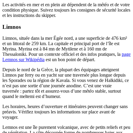
Les activités en mer et en plein air dépendent de la météo et de votre
condition physique. Suivez toujours les consignes de sécurité locales
et les instructions du skipper.
Limnos
Limnos, située dans la mer Égée nord, a une superficie de 476 km²
et un littoral de 259 km. La capitale et principal port de l’île est
Myrina. Myrina est à 84 mn de Mytilene et à 160 mn de
Thessaloniki. Pour un contexte officiel et des infos pratiques, la
page
Lemnos sur Wikipédia
est un bon point de départ.
Depuis le nord de la Grèce, la plupart des équipages atteignent
Limnos par ferry ou en yacht sur une traversée plus longue depuis
les Sporades ou la région de Kavala. Si vous venez de Halkidiki, ce
n’est pas une sortie d’une journée anodine. C’est une vraie
traversée : partez tôt et assurez‑vous d’une météo stable, surtout
quand le meltemi est d’humeur.
Les horaires, heures d’ouverture et itinéraires peuvent changer sans
préavis. Vérifiez toujours les informations sur place avant de
voyager.
Lemnos est une île purement volcanique, avec de petits reliefs et peu
de végétation. La côte découpée forme de nombreuses baies aux