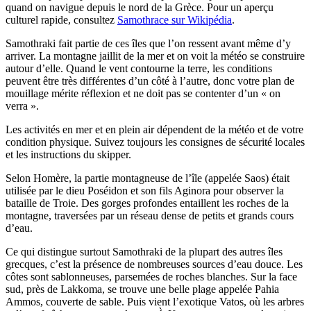
quand on navigue depuis le nord de la Grèce. Pour un aperçu
culturel rapide, consultez
Samothrace sur Wikipédia
.
Samothraki fait partie de ces îles que l’on ressent avant même d’y
arriver. La montagne jaillit de la mer et on voit la météo se construire
autour d’elle. Quand le vent contourne la terre, les conditions
peuvent être très différentes d’un côté à l’autre, donc votre plan de
mouillage mérite réflexion et ne doit pas se contenter d’un « on
verra ».
Les activités en mer et en plein air dépendent de la météo et de votre
condition physique. Suivez toujours les consignes de sécurité locales
et les instructions du skipper.
Selon Homère, la partie montagneuse de l’île (appelée Saos) était
utilisée par le dieu Poséidon et son fils Aginora pour observer la
bataille de Troie. Des gorges profondes entaillent les roches de la
montagne, traversées par un réseau dense de petits et grands cours
d’eau.
Ce qui distingue surtout Samothraki de la plupart des autres îles
grecques, c’est la présence de nombreuses sources d’eau douce. Les
côtes sont sablonneuses, parsemées de roches blanches. Sur la face
sud, près de Lakkoma, se trouve une belle plage appelée Pahia
Ammos, couverte de sable. Puis vient l’exotique Vatos, où les arbres