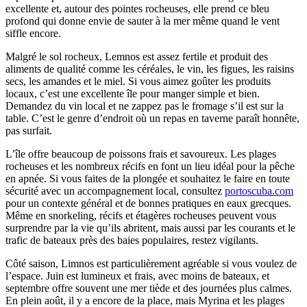
excellente et, autour des pointes rocheuses, elle prend ce bleu
profond qui donne envie de sauter à la mer même quand le vent
siffle encore.
Malgré le sol rocheux, Lemnos est assez fertile et produit des
aliments de qualité comme les céréales, le vin, les figues, les raisins
secs, les amandes et le miel. Si vous aimez goûter les produits
locaux, c’est une excellente île pour manger simple et bien.
Demandez du vin local et ne zappez pas le fromage s’il est sur la
table. C’est le genre d’endroit où un repas en taverne paraît honnête,
pas surfait.
L’île offre beaucoup de poissons frais et savoureux. Les plages
rocheuses et les nombreux récifs en font un lieu idéal pour la pêche
en apnée. Si vous faites de la plongée et souhaitez le faire en toute
sécurité avec un accompagnement local, consultez
portoscuba.com
pour un contexte général et de bonnes pratiques en eaux grecques.
Même en snorkeling, récifs et étagères rocheuses peuvent vous
surprendre par la vie qu’ils abritent, mais aussi par les courants et le
trafic de bateaux près des baies populaires, restez vigilants.
Côté saison, Limnos est particulièrement agréable si vous voulez de
l’espace. Juin est lumineux et frais, avec moins de bateaux, et
septembre offre souvent une mer tiède et des journées plus calmes.
En plein août, il y a encore de la place, mais Myrina et les plages