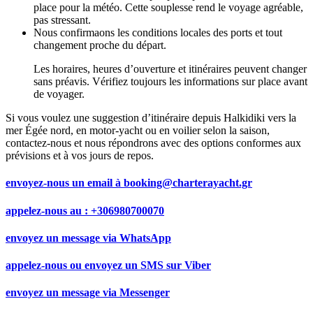
place pour la météo. Cette souplesse rend le voyage agréable,
pas stressant.
Nous confirmaons les conditions locales des ports et tout
changement proche du départ.
Les horaires, heures d’ouverture et itinéraires peuvent changer
sans préavis. Vérifiez toujours les informations sur place avant
de voyager.
Si vous voulez une suggestion d’itinéraire depuis Halkidiki vers la
mer Égée nord, en motor‑yacht ou en voilier selon la saison,
contactez‑nous et nous répondrons avec des options conformes aux
prévisions et à vos jours de repos.
envoyez-nous un email à
booking@charterayacht.gr
appelez-nous au :
+306980700070
envoyez un message via
WhatsApp
appelez-nous ou envoyez un SMS sur
Viber
envoyez un message via
Messenger