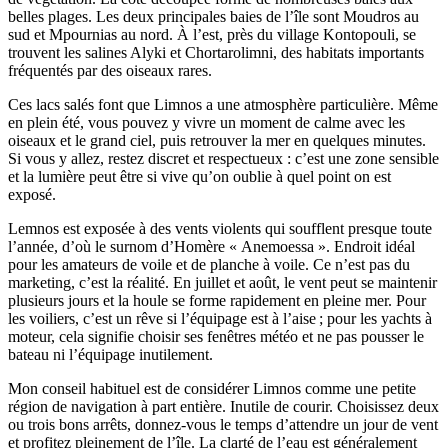
belles plages. Les deux principales baies de l’île sont Moudros au
sud et Mpournias au nord. À l’est, près du village Kontopouli, se
trouvent les salines Alyki et Chortarolimni, des habitats importants
fréquentés par des oiseaux rares.
Ces lacs salés font que Limnos a une atmosphère particulière. Même
en plein été, vous pouvez y vivre un moment de calme avec les
oiseaux et le grand ciel, puis retrouver la mer en quelques minutes.
Si vous y allez, restez discret et respectueux : c’est une zone sensible
et la lumière peut être si vive qu’on oublie à quel point on est
exposé.
Lemnos est exposée à des vents violents qui soufflent presque toute
l’année, d’où le surnom d’Homère « Anemoessa ». Endroit idéal
pour les amateurs de voile et de planche à voile. Ce n’est pas du
marketing, c’est la réalité. En juillet et août, le vent peut se maintenir
plusieurs jours et la houle se forme rapidement en pleine mer. Pour
les voiliers, c’est un rêve si l’équipage est à l’aise ; pour les yachts à
moteur, cela signifie choisir ses fenêtres météo et ne pas pousser le
bateau ni l’équipage inutilement.
Mon conseil habituel est de considérer Limnos comme une petite
région de navigation à part entière. Inutile de courir. Choisissez deux
ou trois bons arrêts, donnez‑vous le temps d’attendre un jour de vent
et profitez pleinement de l’île. La clarté de l’eau est généralement