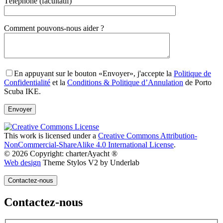
Téléphone (facultatif)
Gender
Comment pouvons-nous aider ?
En appuyant sur le bouton «Envoyer», j'accepte la
Politique de
Confidentialité
et la
Conditions & Politique d’Annulation
de Porto
Scuba IKE.
This work is licensed under a
Creative Commons Attribution-
NonCommercial-ShareAlike 4.0 International License
.
© 2026 Copyright: charterAyacht ®
Web design
Theme Stylos V2 by Underlab
Contactez-nous
Contactez-nous