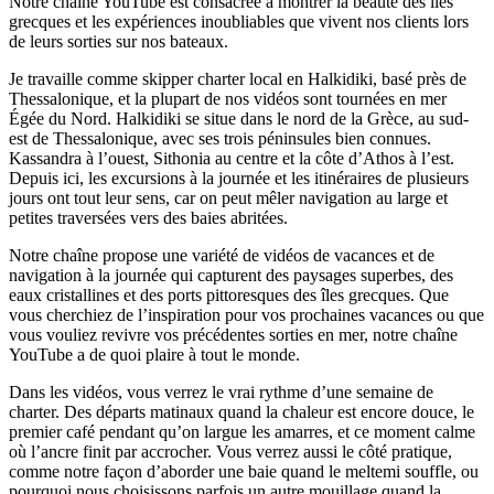
Notre chaîne YouTube est consacrée à montrer la beauté des îles
grecques et les expériences inoubliables que vivent nos clients lors
de leurs sorties sur nos bateaux.
Je travaille comme skipper charter local en Halkidiki, basé près de
Thessalonique, et la plupart de nos vidéos sont tournées en mer
Égée du Nord. Halkidiki se situe dans le nord de la Grèce, au sud-
est de Thessalonique, avec ses trois péninsules bien connues.
Kassandra à l’ouest, Sithonia au centre et la côte d’Athos à l’est.
Depuis ici, les excursions à la journée et les itinéraires de plusieurs
jours ont tout leur sens, car on peut mêler navigation au large et
petites traversées vers des baies abritées.
Notre chaîne propose une variété de vidéos de vacances et de
navigation à la journée qui capturent des paysages superbes, des
eaux cristallines et des ports pittoresques des îles grecques. Que
vous cherchiez de l’inspiration pour vos prochaines vacances ou que
vous vouliez revivre vos précédentes sorties en mer, notre chaîne
YouTube a de quoi plaire à tout le monde.
Dans les vidéos, vous verrez le vrai rythme d’une semaine de
charter. Des départs matinaux quand la chaleur est encore douce, le
premier café pendant qu’on largue les amarres, et ce moment calme
où l’ancre finit par accrocher. Vous verrez aussi le côté pratique,
comme notre façon d’aborder une baie quand le meltemi souffle, ou
pourquoi nous choisissons parfois un autre mouillage quand la