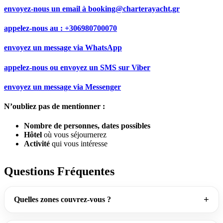
envoyez-nous un email à
booking@charterayacht.gr
appelez-nous au :
+306980700070
envoyez un message via
WhatsApp
appelez-nous ou envoyez un SMS sur
Viber
envoyez un message via
Messenger
N’oubliez pas de mentionner :
Nombre de personnes, dates possibles
Hôtel
où vous séjournerez
Activité
qui vous intéresse
Questions Fréquentes
Quelles zones couvrez-vous ?