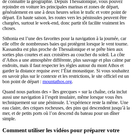
de connaître la géographie. Depuis Thessalonique, vous pouvez
rejoindre en voiture les principales marinas et zones de départ,
généralement en une à deux heures selon le trafic et votre point de
départ. En haute saison, les routes vers les péninsules peuvent être
chargées, surtout le week-end, donc partir tôt facilite vraiment les
choses.
Sithonia est l’une des favorites pour la navigation à la journée, car
elle offre de nombreuses baies qui protègent lorsque le vent tourne.
Kassandra est plus proche de Thessalonique et se prête bien aux
sorties plus courtes et aux croisières au coucher du soleil. La côte
d’Athos a une atmosphère différente, plus sauvage et plus calme par
endroits, mais il faut respecter les règles autour du mont Athos et
garder la distance requise avec l’État monastique. Si vous souhaitez
en savoir plus sur le contexte et les restrictions, le site officiel est un
bon point de départ :
mountathos.org
.
Quand nous parlons des « îles grecques » sur la chaîne, cela inclut
aussi une navigation à l’esprit insulaire, même lorsque vous êtes
techniquement sur une péninsule. L’expérience reste la même. Une
eau claire, des criques rocheuses, des pins qui descendent jusqu’à la
mer, et de petits ports où l’on descend du bateau pour un dîner
simple.
Comment utiliser les vidéos pour préparer votre