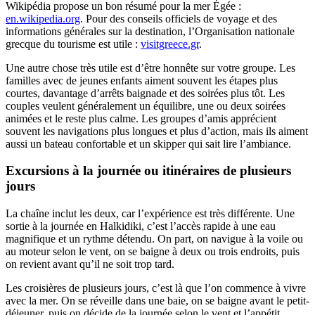
Wikipédia propose un bon résumé pour la mer Égée :
en.wikipedia.org
. Pour des conseils officiels de voyage et des
informations générales sur la destination, l’Organisation nationale
grecque du tourisme est utile :
visitgreece.gr
.
Une autre chose très utile est d’être honnête sur votre groupe. Les
familles avec de jeunes enfants aiment souvent les étapes plus
courtes, davantage d’arrêts baignade et des soirées plus tôt. Les
couples veulent généralement un équilibre, une ou deux soirées
animées et le reste plus calme. Les groupes d’amis apprécient
souvent les navigations plus longues et plus d’action, mais ils aiment
aussi un bateau confortable et un skipper qui sait lire l’ambiance.
Excursions à la journée ou itinéraires de plusieurs
jours
La chaîne inclut les deux, car l’expérience est très différente. Une
sortie à la journée en Halkidiki, c’est l’accès rapide à une eau
magnifique et un rythme détendu. On part, on navigue à la voile ou
au moteur selon le vent, on se baigne à deux ou trois endroits, puis
on revient avant qu’il ne soit trop tard.
Les croisières de plusieurs jours, c’est là que l’on commence à vivre
avec la mer. On se réveille dans une baie, on se baigne avant le petit-
déjeuner, puis on décide de la journée selon le vent et l’appétit.