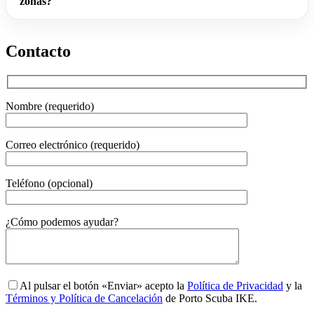
zonas?
Contacto
Nombre (requerido)
Correo electrónico (requerido)
Teléfono (opcional)
Gender
¿Cómo podemos ayudar?
Al pulsar el botón «Enviar» acepto la
Política de Privacidad
y la
Términos y Política de Cancelación
de Porto Scuba IKE.