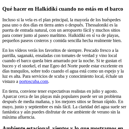
Qué hacer en Halkidiki cuando no estás en el barco
Incluso si la vela es el plan principal, la mayoría de los huéspedes
pasa uno o dos días en tierra antes o después. Thessaloniki es la
puerta de entrada natural, con un aeropuerto fácil y muchos sitios
para comer junto al paseo marítimo. Halkidiki en sí va de playas,
pequeños paseos costeros y comida sencilla hecha realmente bien.
En los vídeos verás los favoritos de siempre. Pescado fresco a la
parrilla, saganaki, ensaladas con tomates de verdad y vino local
cuando el barco queda bien amarrado por la noche. Si te gustan el
buceo y el snorkel, el mar Egeo del Norte puede estar excelente en
días tranquilos, sobre todo cuando el agua está como un espejo y la
luz es alta. Para servicios de scuba y conocimiento local, échale un
vistazo a
portoscuba.com
.
En tierra, conviene tener expectativas realistas en julio y agosto.
Aparcar cerca de las playas más populares puede ser un problema
después de media mañana, y los mejores sitios se llenan rápido. En
mayo, junio y septiembre es más fácil. La claridad del agua suele ser
fantástica y aún puedes disfrutar de ese ambiente de verano sin la
máxima afluencia.
Ambiente estacional, vientos y lo que mostramos en