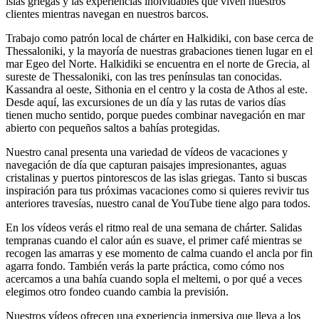
islas griegas y las experiencias inolvidables que viven nuestros
clientes mientras navegan en nuestros barcos.
Trabajo como patrón local de chárter en Halkidiki, con base cerca de
Thessaloniki, y la mayoría de nuestras grabaciones tienen lugar en el
mar Egeo del Norte. Halkidiki se encuentra en el norte de Grecia, al
sureste de Thessaloniki, con las tres penínsulas tan conocidas.
Kassandra al oeste, Sithonia en el centro y la costa de Athos al este.
Desde aquí, las excursiones de un día y las rutas de varios días
tienen mucho sentido, porque puedes combinar navegación en mar
abierto con pequeños saltos a bahías protegidas.
Nuestro canal presenta una variedad de vídeos de vacaciones y
navegación de día que capturan paisajes impresionantes, aguas
cristalinas y puertos pintorescos de las islas griegas. Tanto si buscas
inspiración para tus próximas vacaciones como si quieres revivir tus
anteriores travesías, nuestro canal de YouTube tiene algo para todos.
En los vídeos verás el ritmo real de una semana de chárter. Salidas
tempranas cuando el calor aún es suave, el primer café mientras se
recogen las amarras y ese momento de calma cuando el ancla por fin
agarra fondo. También verás la parte práctica, como cómo nos
acercamos a una bahía cuando sopla el meltemi, o por qué a veces
elegimos otro fondeo cuando cambia la previsión.
Nuestros vídeos ofrecen una experiencia inmersiva que lleva a los