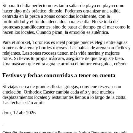
Si para ti el día perfecto no es tanto saltar de playa en playa como
hacer algo más práctico, dínoslo. Podemos organizar una salida
centrada en la pesca a zonas conocidas localmente, con la
profundidad y el fondo adecuados para ese día. No se trata de
promesas grandilocuentes, sino de pasar el tiempo en el mar como lo
hacen los locales. Cuando pican, la emoción es auténtica.
Para el snorkel, Toroneos es ideal porque puedes elegir entre aguas
someras de arena y bordes rocosos. Las bahías de arena son fáciles y
relajantes. Las zonas rocosas tienen más vida marina y mejores
fotos. Si llevas tu propia máscara, asegúrate de que te ajuste bien.
Una máscara que entra agua te arruina el humor enseguida, créeme.
Festivos y fechas concurridas a tener en cuenta
Si viajas cerca de grandes fiestas griegas, conviene reservar con
antelación. Orthodox Easter cambia cada año y trae muchos
desplazamientos locales y restaurantes llenos a lo largo de la costa.
Las fechas están aquí:
dom, 12 abr 2026
.
Otro fin de semana que suele llenarse es Agiou Pneymatos, cuando