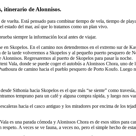
 itinerario de Alonnisos.
s y de vuelta. Está pensado para combinar tiempo de vela, tiempo de pl
del estado del mar, así que lo tratamos como un plan vivo.
rueba siempre la información local antes de viajar.
 en Skopelos. En el camino nos detendremos en el extremo sur de Kas
a de la tarde volveremos a Skopelos y al pequeño puerto pesquero de 
de Alonnisos. Regresaremos al puerto de Skopelos para pasar la noche.
ni Vala, donde se puede coger el autobús a Alonissos Chora, uno de lo
Psathoura de camino hacia el pueblo pesquero de Porto Koufo. Luego n
 desde Sithonia hacia Skopelos es el que más “se siente” como travesía, p
entramos temprano para un café y alguna compra rápida, y luego nos vam
s escaleras hacia el casco antiguo y los miradores por encima de los tej
ala es una parada cómoda y Alonissos Chora es de esos sitios para camin
speto. A veces se ve fauna, a veces no, pero el simple hecho de estar 