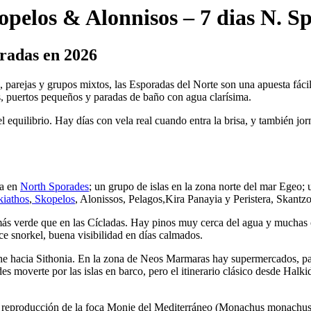
opelos & Alonnisos – 7 dias N. S
oradas en 2026
 parejas y grupos mixtos, las Esporadas del Norte son una apuesta fácil
as, puertos pequeños y paradas de baño con agua clarísima.
 equilibrio. Hay días con vela real cuando entra la brisa, y también jor
ra en
North Sporades
; un grupo de islas en la zona norte del mar Egeo
kiathos
,
Skopelos
, Alonissos, Pelagos,Kira Panayia y Peristera, Skantzo
e más verde que en las Cícladas. Hay pinos muy cerca del agua y muchas
e snorkel, buena visibilidad en días calmados.
che hacia Sithonia. En la zona de Neos Marmaras hay supermercados, pan
des moverte por las islas en barco, pero el itinerario clásico desde Halk
de reproducción de la foca Monje del Mediterráneo (Monachus monachus