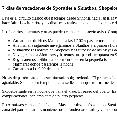
7 días de vacaciones de Sporades a Skiathos, Skopelos,
Este es el circuito clásico que hacemos desde Sithonia hacia las isla
hace falta. Los horarios y las distancias reales dependen del viento y 
Los horarios, aperturas y rutas pueden cambiar sin previo aviso. Comp
Zarparemos de Neos Marmaras a las 17:00 y pasaremos la noche
A la mañana siguiente navegaremos a Skiathos y a primera hor
Visitaremos el noreste de Skopelos y el suroeste de las playas 
Navegaremos a Alonnisos y haremos una parada temprana en Ste
Regresaremos a Sithonia, deteniéndonos en la pequeña isla de 
Marmaras donde pasaremos la noche.
Zarpamos a las 9:00 de la mañana
Notas de patrón para que este itinerario salga redondo. El primer salto
agradable. Skiathos en temporada alta se llena, así que normalmente 
Skopelos suele ser la noche que gana el viaje. El paseo del puerto, la
complicaciones, con ambiente de puerto pequeño.
En Alonissos cambia el ambiente. Más naturaleza, más silencio. Steni V
zona del parque marino, mantenemos el fondeo ordenado y vamos con re