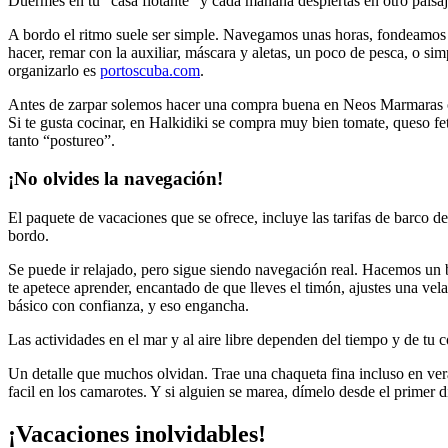
Duermes en tu “casa flotante” y cada mañana despiertas en otro paisaj
A bordo el ritmo suele ser simple. Navegamos unas horas, fondeamos 
hacer, remar con la auxiliar, máscara y aletas, un poco de pesca, o sim
organizarlo es
portoscuba.com
.
Antes de zarpar solemos hacer una compra buena en Neos Marmaras o c
Si te gusta cocinar, en Halkidiki se compra muy bien tomate, queso fet
tanto “postureo”.
¡No olvides la navegación!
El paquete de vacaciones que se ofrece, incluye las tarifas de barco d
bordo.
Se puede ir relajado, pero sigue siendo navegación real. Hacemos un
te apetece aprender, encantado de que lleves el timón, ajustes una vel
básico con confianza, y eso engancha.
Las actividades en el mar y al aire libre dependen del tiempo y de tu 
Un detalle que muchos olvidan. Trae una chaqueta fina incluso en vera
facil en los camarotes. Y si alguien se marea, dímelo desde el primer 
¡Vacaciones inolvidables!