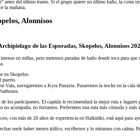
antes del último tramo. Si el grupo quiere un último baño, la costa oest
or la mañana.
opelos, Alonnisos
 Archipielago de las Esporadas, Skopelos, Alonnisos 20
ás intenso en millas, pero metemos paradas de baño donde toca para que
a.
e en Skopelos.
 puerto.
i Vala, navegaremos a Kyra Panayia. Pasaremos la noche en la cala de 
Psathoura.
s de los participantes. El capitán le recomendará la mejor ruta y lugare
to no acompaña, no forzamos. Preferimos una ruta más cómoda y más segu
uceo, con más de 20 años de experiencia en Halkidiki, está aquí para ay
echas suele haber menos tráfico, escríbenos y lo miramos con calma. Pref