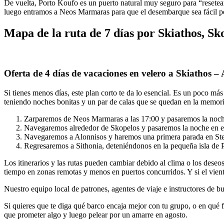
De vuelta, Porto Koufo es un puerto natural muy seguro para “resetear” 
luego entramos a Neos Marmaras para que el desembarque sea fácil p
Mapa de la ruta de 7 días por Skiathos, Sk
Oferta de 4 días de vacaciones en velero a Skiathos –
Si tienes menos días, este plan corto te da lo esencial. Es un poco m
teniendo noches bonitas y un par de calas que se quedan en la memori
Zarparemos de Neos Marmaras a las 17:00 y pasaremos la noch
Navegaremos alrededor de Skopelos y pasaremos la noche en el
Navegaremos a Alonnisos y haremos una primera parada en Sten
Regresaremos a Sithonia, deteniéndonos en la pequeña isla de 
Los itinerarios y las rutas pueden cambiar debido al clima o los deseo
tiempo en zonas remotas y menos en puertos concurridos. Y si el vien
Nuestro equipo local de patrones, agentes de viaje e instructores de b
Si quieres que te diga qué barco encaja mejor con tu grupo, o en qué f
que prometer algo y luego pelear por un amarre en agosto.