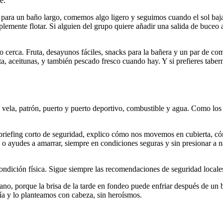
e.
para un baño largo, comemos algo ligero y seguimos cuando el sol baj
plemente flotar. Si alguien del grupo quiere añadir una salida de buceo a
erca. Fruta, desayunos fáciles, snacks para la bañera y un par de com
a, aceitunas, y también pescado fresco cuando hay. Y si prefieres tabern
e vela, patrón, puerto y puerto deportivo, combustible y agua. Como los
 briefing corto de seguridad, explico cómo nos movemos en cubierta, c
a o ayudes a amarrar, siempre en condiciones seguras y sin presionar a 
condición física. Sigue siempre las recomendaciones de seguridad locales
no, porque la brisa de la tarde en fondeo puede enfriar después de un 
día y lo planteamos con cabeza, sin heroísmos.