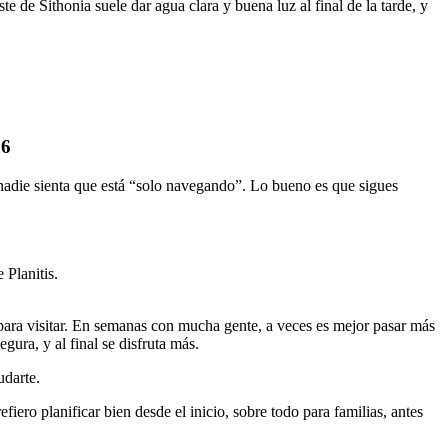
e de Sithonia suele dar agua clara y buena luz al final de la tarde, y
26
 nadie sienta que está “solo navegando”. Lo bueno es que sigues
Planitis.
s para visitar. En semanas con mucha gente, a veces es mejor pasar más
ra, y al final se disfruta más.
udarte.
iero planificar bien desde el inicio, sobre todo para familias, antes