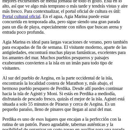
mejores excursiones de media jornada de todo el golfo. Está en lo
alto, así que ve algo más temprano o más tarde y tendrás vistas y aire
más fresco. Para contextualizar, el portal oficial de cultura es útil:
Portal cultural oficial
. En el agua, Agia Marina puede estar
concurrida en temporada alta, pero sigue siendo una gran parada
para un día de playa, especialmente con niños que buscan arena y
entrada poco profunda.
Agia Marina es ideal para largas vacaciones de verano, pero también
para escapadas de fin de semana. El visitante moderno, aparte de las
antigüedades, encontrará muchas playas fantásticas, excelentes para
los amantes del mar. Muchos pueblos pesqueros y paisajes
exuberantes convierten a la isla en un imán para todo tipo de
visitantes.
Al sur del pueblo de Aegina, en la parte occidental de la isla,
encontrarás la localidad costera de Marathon y, más abajo, el
hermoso pueblo pesquero de Perdika. Desde allí puedes continuar
hacia la isla de Agistri y Moni. Si estás en Perdika a mediodía,
disfrutarás de pescado fresco, quizás el mejor de la isla.
Agistri está
situada a solo 55 minutos de Piraeus y cerca de Aegina. Es un
pequeño paraíso, lleno de pinares que llegan al azul del mar.
Perdika es uno de esos lugares que encajan a la perfección con la
rutina de un patrón. Paseo agradable, tabernas auténticas y la
posibilidad de organizar un corto paseo en auxiliar para una parada