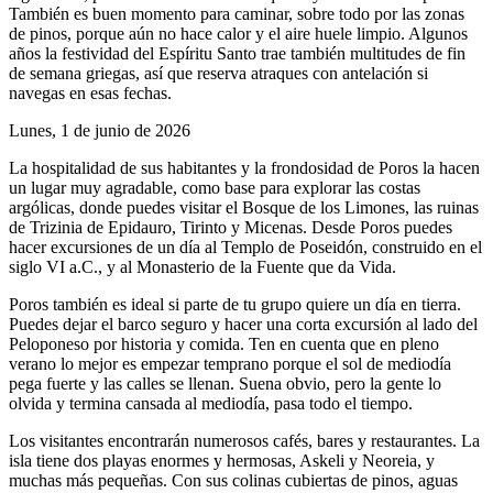
También es buen momento para caminar, sobre todo por las zonas
de pinos, porque aún no hace calor y el aire huele limpio. Algunos
años la festividad del Espíritu Santo trae también multitudes de fin
de semana griegas, así que reserva atraques con antelación si
navegas en esas fechas.
Lunes, 1 de junio de 2026
La hospitalidad de sus habitantes y la frondosidad de Poros la hacen
un lugar muy agradable, como base para explorar las costas
argólicas, donde puedes visitar el Bosque de los Limones, las ruinas
de Trizinia de Epidauro, Tirinto y Micenas. Desde Poros puedes
hacer excursiones de un día al Templo de Poseidón, construido en el
siglo VI a.C., y al Monasterio de la Fuente que da Vida.
Poros también es ideal si parte de tu grupo quiere un día en tierra.
Puedes dejar el barco seguro y hacer una corta excursión al lado del
Peloponeso por historia y comida. Ten en cuenta que en pleno
verano lo mejor es empezar temprano porque el sol de mediodía
pega fuerte y las calles se llenan. Suena obvio, pero la gente lo
olvida y termina cansada al mediodía, pasa todo el tiempo.
Los visitantes encontrarán numerosos cafés, bares y restaurantes. La
isla tiene dos playas enormes y hermosas, Askeli y Neoreia, y
muchas más pequeñas. Con sus colinas cubiertas de pinos, aguas