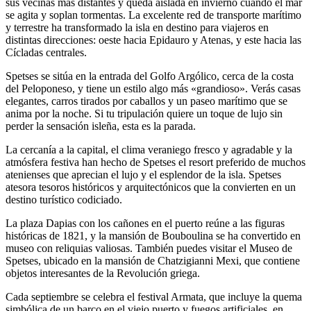
sus vecinas más distantes y queda aislada en invierno cuando el mar
se agita y soplan tormentas. La excelente red de transporte marítimo
y terrestre ha transformado la isla en destino para viajeros en
distintas direcciones: oeste hacia Epidauro y Atenas, y este hacia las
Cícladas centrales.
Spetses se sitúa en la entrada del Golfo Argólico, cerca de la costa
del Peloponeso, y tiene un estilo algo más «grandioso». Verás casas
elegantes, carros tirados por caballos y un paseo marítimo que se
anima por la noche. Si tu tripulación quiere un toque de lujo sin
perder la sensación isleña, esta es la parada.
La cercanía a la capital, el clima veraniego fresco y agradable y la
atmósfera festiva han hecho de Spetses el resort preferido de muchos
atenienses que aprecian el lujo y el esplendor de la isla. Spetses
atesora tesoros históricos y arquitectónicos que la convierten en un
destino turístico codiciado.
La plaza Dapias con los cañones en el puerto reúne a las figuras
históricas de 1821, y la mansión de Bouboulina se ha convertido en
museo con reliquias valiosas. También puedes visitar el Museo de
Spetses, ubicado en la mansión de Chatzigianni Mexi, que contiene
objetos interesantes de la Revolución griega.
Cada septiembre se celebra el festival Armata, que incluye la quema
simbólica de un barco en el viejo puerto y fuegos artificiales, en