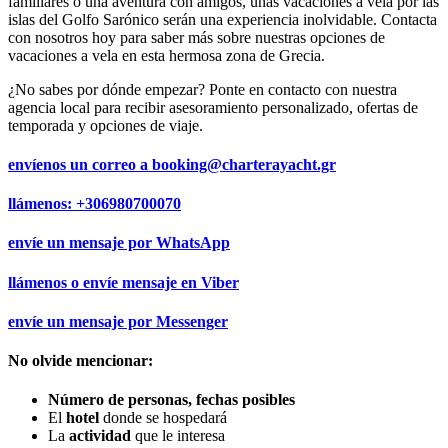
familiares o una aventura con amigos, unas vacaciones a vela por las
islas del Golfo Sarónico serán una experiencia inolvidable. Contacta
con nosotros hoy para saber más sobre nuestras opciones de
vacaciones a vela en esta hermosa zona de Grecia.
¿No sabes por dónde empezar? Ponte en contacto con nuestra
agencia local para recibir asesoramiento personalizado, ofertas de
temporada y opciones de viaje.
envíenos un correo a
booking@charterayacht.gr
llámenos:
+306980700070
envíe un mensaje por
WhatsApp
llámenos o envíe mensaje en
Viber
envíe un mensaje por
Messenger
No olvide mencionar:
Número de personas, fechas posibles
El
hotel
donde se hospedará
La
actividad
que le interesa