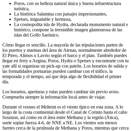
Poros, con su belleza natural única y buena infraestructura
turística,
La histórica Salamina con paisajes impresionantes,
Spetses, inigualable y hermosa,
La cosmopolita isla de Hydra, declarada monumento natural e
histórico, compone la irresistible imagen glamourosa de las
islas del Golfo Sarónico.
Cómo llegar es sencillo. La mayoría de las tripulaciones parten de
los puertos y marinas del área de Atenas, normalmente alrededor de
El Pireo, Alimos o Lavrio según el barco y el plan. También puedes
llegar en ferry a Aegina, Poros, Hydra o Spetses y encontrarte con tu
yate allí si organizas un pick-up con patrón. Los horarios de salida y
las formalidades portuarias pueden cambiar con el tráfico, la
temporada y el tiempo, así que deja algo de flexibilidad el primer
día.
Los horarios, aperturas y rutas pueden cambiar sin previo aviso.
Comprueba siempre la información local antes de viajar.
Durante el verano el Meltemi es el viento típico en esta zona. A lo
largo de la costa continental desde el Canal de Corinto hasta el cabo
Sounion, así como en el área entre Methana y la región (Ática),
suele soplar fuerza 4-6, de NNE a NE. Los vientos son menos
fuertes cerca de la península de Methana y Poros, mientras que cerca