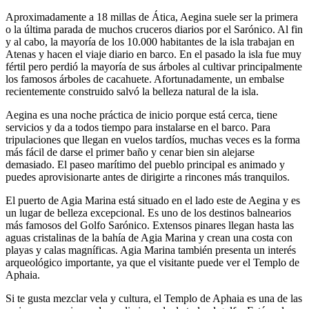
Aproximadamente a 18 millas de Ática, Aegina suele ser la primera
o la última parada de muchos cruceros diarios por el Sarónico. Al fin
y al cabo, la mayoría de los 10.000 habitantes de la isla trabajan en
Atenas y hacen el viaje diario en barco. En el pasado la isla fue muy
fértil pero perdió la mayoría de sus árboles al cultivar principalmente
los famosos árboles de cacahuete. Afortunadamente, un embalse
recientemente construido salvó la belleza natural de la isla.
Aegina es una noche práctica de inicio porque está cerca, tiene
servicios y da a todos tiempo para instalarse en el barco. Para
tripulaciones que llegan en vuelos tardíos, muchas veces es la forma
más fácil de darse el primer baño y cenar bien sin alejarse
demasiado. El paseo marítimo del pueblo principal es animado y
puedes aprovisionarte antes de dirigirte a rincones más tranquilos.
El puerto de Agia Marina está situado en el lado este de Aegina y es
un lugar de belleza excepcional. Es uno de los destinos balnearios
más famosos del Golfo Sarónico. Extensos pinares llegan hasta las
aguas cristalinas de la bahía de Agia Marina y crean una costa con
playas y calas magníficas. Agia Marina también presenta un interés
arqueológico importante, ya que el visitante puede ver el Templo de
Aphaia.
Si te gusta mezclar vela y cultura, el Templo de Aphaia es una de las