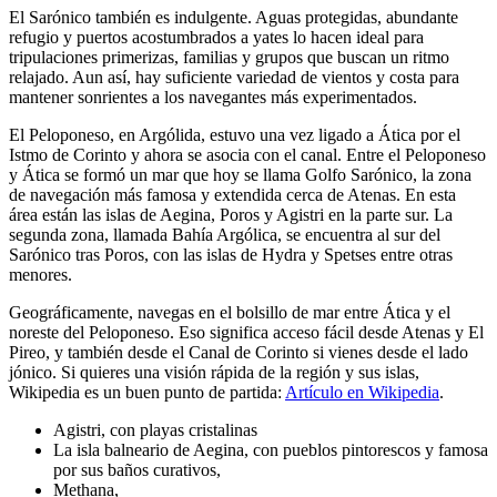
El Sarónico también es indulgente. Aguas protegidas, abundante
refugio y puertos acostumbrados a yates lo hacen ideal para
tripulaciones primerizas, familias y grupos que buscan un ritmo
relajado. Aun así, hay suficiente variedad de vientos y costa para
mantener sonrientes a los navegantes más experimentados.
El Peloponeso, en Argólida, estuvo una vez ligado a Ática por el
Istmo de Corinto y ahora se asocia con el canal. Entre el Peloponeso
y Ática se formó un mar que hoy se llama Golfo Sarónico, la zona
de navegación más famosa y extendida cerca de Atenas. En esta
área están las islas de Aegina, Poros y Agistri en la parte sur. La
segunda zona, llamada Bahía Argólica, se encuentra al sur del
Sarónico tras Poros, con las islas de Hydra y Spetses entre otras
menores.
Geográficamente, navegas en el bolsillo de mar entre Ática y el
noreste del Peloponeso. Eso significa acceso fácil desde Atenas y El
Pireo, y también desde el Canal de Corinto si vienes desde el lado
jónico. Si quieres una visión rápida de la región y sus islas,
Wikipedia es un buen punto de partida:
Artículo en Wikipedia
.
Agistri, con playas cristalinas
La isla balneario de Aegina, con pueblos pintorescos y famosa
por sus baños curativos,
Methana,