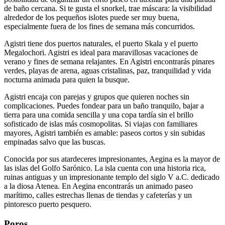
de baño cercana. Si te gusta el snorkel, trae máscara: la visibilidad
alrededor de los pequeños islotes puede ser muy buena,
especialmente fuera de los fines de semana más concurridos.
Agistri tiene dos puertos naturales, el puerto Skala y el puerto
Megalochori. Agistri es ideal para maravillosas vacaciones de
verano y fines de semana relajantes. En Agistri encontrarás pinares
verdes, playas de arena, aguas cristalinas, paz, tranquilidad y vida
nocturna animada para quien la busque.
Agistri encaja con parejas y grupos que quieren noches sin
complicaciones. Puedes fondear para un baño tranquilo, bajar a
tierra para una comida sencilla y una copa tardía sin el brillo
sofisticado de islas más cosmopolitas. Si viajas con familiares
mayores, Agistri también es amable: paseos cortos y sin subidas
empinadas salvo que las buscas.
Conocida por sus atardeceres impresionantes, Aegina es la mayor de
las islas del Golfo Sarónico. La isla cuenta con una historia rica,
ruinas antiguas y un impresionante templo del siglo V a.C. dedicado
a la diosa Atenea. En Aegina encontrarás un animado paseo
marítimo, calles estrechas llenas de tiendas y cafeterías y un
pintoresco puerto pesquero.
Poros