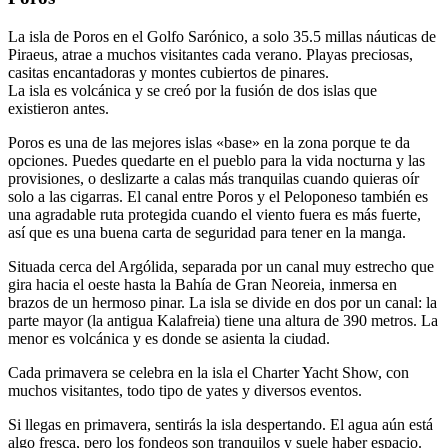
La isla de Poros en el Golfo Sarónico, a solo 35.5 millas náuticas de
Piraeus, atrae a muchos visitantes cada verano. Playas preciosas,
casitas encantadoras y montes cubiertos de pinares.
La isla es volcánica y se creó por la fusión de dos islas que
existieron antes.
Poros es una de las mejores islas «base» en la zona porque te da
opciones. Puedes quedarte en el pueblo para la vida nocturna y las
provisiones, o deslizarte a calas más tranquilas cuando quieras oír
solo a las cigarras. El canal entre Poros y el Peloponeso también es
una agradable ruta protegida cuando el viento fuera es más fuerte,
así que es una buena carta de seguridad para tener en la manga.
Situada cerca del Argólida, separada por un canal muy estrecho que
gira hacia el oeste hasta la Bahía de Gran Neoreia, inmersa en
brazos de un hermoso pinar. La isla se divide en dos por un canal: la
parte mayor (la antigua Kalafreia) tiene una altura de 390 metros. La
menor es volcánica y es donde se asienta la ciudad.
Cada primavera se celebra en la isla el Charter Yacht Show, con
muchos visitantes, todo tipo de yates y diversos eventos.
Si llegas en primavera, sentirás la isla despertando. El agua aún está
algo fresca, pero los fondeos son tranquilos y suele haber espacio.