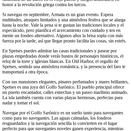
honor a la revolución griega contra los turcos.
Si navegas en septiembre, Armata es un gran evento. Espera
multitudes, atraques limitados y una atmósfera festiva que se alarga
hasta la noche. Vale la pena si te gustan las tradiciones locales y el
espectáculo, pero planifica el acercamiento con cuidado y ten en
mente un fondeo alternativo. Algunos años la brisa sopla con más
fuerza por la tarde, así que llegar pronto facilita las cosas, sin estrés.
En Spetses puedes admirar las casas tradicionales y pasear por
plazas empedradas donde verás bustos de personajes históricos, el
reloj de la torre y iglesias blancas. En Old Harbor, el orgullo de
Spetses, sentirás una atmósfera romántica, y la presencia del faro te
transportará a otra época.
Con sus mansiones elegantes, pinares perfumados y mares brillantes,
Spetses es una joya del Golfo Sarónico. El pueblo principal ofrece
un puerto encantador, calles estrechas y un paseo marítimo animado.
La isla también cuenta con varias playas hermosas, perfectas para
nadar y tomar el sol.
Navegar por el Golfo Sarónico es un sueño tanto para navegantes
como para no navegantes. Las aguas calmadas, los fondeos
resguardados y la navegación sencilla lo convierten en el lugar
perfecto para que navegantes noveles ganen experiencia, mientras