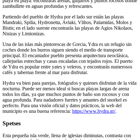
playa en playa: encontrarás arenas, guijarros y puntos rocosos donde
zambullirte en aguas profundas y refrescantes.
Partiendo del pueblo de Hydra por el lado sur están las playas
Mandraki, Spilia, Hydronetta, Avlaki, Vlihos, Palamidas, Molos y
Bistis; en el lado sureste encontrarás las playas de Agios Nikolaos,
Nisizas y Limionizas.
Una de las islas más pintorescas de Grecia, Ydra es un refugio sin
coches donde los burros siguen siendo el medio de transporte
principal. El encantador pueblo presenta arquitectura neoclásica,
callejuelas estrechas y casas encaladas con tejados rojos. El puerto
de Ydra es popular entre yates y veleros, y encontrarás numerosos
cafés y tabernas frente al mar para disfrutar.
Hydra va bien para parejas, fotógrafos y quienes disfrutan de la vida
nocturna. Puede ser menos ideal si buscas playas largas de arena
todos los días, ya que muchos puntos de baño son rocosos y con
agua profunda. Para nadadores fuertes y amantes del snorkel es
perfecto. Para una visión oficial y datos prácticos, la web del
municipio es una buena referencia:
https://www.hydra.gr/
.
Spetses
Esta pequeña isla verde, llena de iglesias diminutas, contrasta con