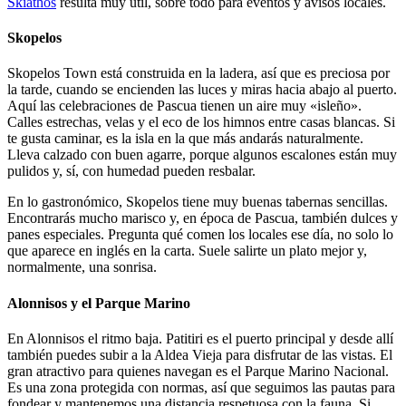
Skiathos
resulta muy útil, sobre todo para eventos y avisos locales.
Skopelos
Skopelos Town está construida en la ladera, así que es preciosa por
la tarde, cuando se encienden las luces y miras hacia abajo al puerto.
Aquí las celebraciones de Pascua tienen un aire muy «isleño».
Calles estrechas, velas y el eco de los himnos entre casas blancas. Si
te gusta caminar, es la isla en la que más andarás naturalmente.
Lleva calzado con buen agarre, porque algunos escalones están muy
pulidos y, sí, con humedad pueden resbalar.
En lo gastronómico, Skopelos tiene muy buenas tabernas sencillas.
Encontrarás mucho marisco y, en época de Pascua, también dulces y
panes especiales. Pregunta qué comen los locales ese día, no solo lo
que aparece en inglés en la carta. Suele salirte un plato mejor y,
normalmente, una sonrisa.
Alonnisos y el Parque Marino
En Alonnisos el ritmo baja. Patitiri es el puerto principal y desde allí
también puedes subir a la Aldea Vieja para disfrutar de las vistas. El
gran atractivo para quienes navegan es el Parque Marino Nacional.
Es una zona protegida con normas, así que seguimos las pautas para
fondear y mantenemos una distancia respetuosa con la fauna. Si