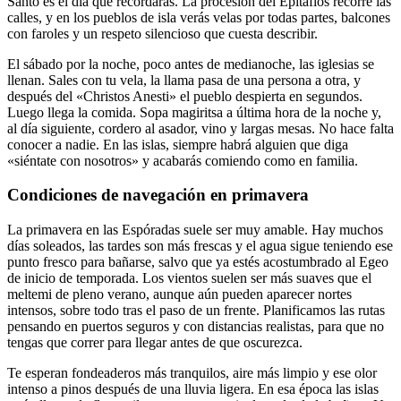
Santo es el día que recordarás. La procesión del Epitafios recorre las
calles, y en los pueblos de isla verás velas por todas partes, balcones
con faroles y un respeto silencioso que cuesta describir.
El sábado por la noche, poco antes de medianoche, las iglesias se
llenan. Sales con tu vela, la llama pasa de una persona a otra, y
después del «Christos Anesti» el pueblo despierta en segundos.
Luego llega la comida. Sopa magiritsa a última hora de la noche y,
al día siguiente, cordero al asador, vino y largas mesas. No hace falta
conocer a nadie. En las islas, siempre habrá alguien que diga
«siéntate con nosotros» y acabarás comiendo como en familia.
Condiciones de navegación en primavera
La primavera en las Espóradas suele ser muy amable. Hay muchos
días soleados, las tardes son más frescas y el agua sigue teniendo ese
punto fresco para bañarse, salvo que ya estés acostumbrado al Egeo
de inicio de temporada. Los vientos suelen ser más suaves que el
meltemi de pleno verano, aunque aún pueden aparecer nortes
intensos, sobre todo tras el paso de un frente. Planificamos las rutas
pensando en puertos seguros y con distancias realistas, para que no
tengas que correr para llegar antes de que oscurezca.
Te esperan fondeaderos más tranquilos, aire más limpio y ese olor
intenso a pinos después de una lluvia ligera. En esa época las islas