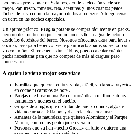
podemos aprovisionar en Skiathos, donde la elección suele ser
mejor. Pan fresco, tomates, feta, aceitunas y unos cuantos platos
fáciles de pasta cubren la mayoría de los almuerzos. Y luego cenas
en tierra en las noches especiales.
Un apunte práctico. El agua potable se compra fácilmente en packs,
pero no des por hecho que siempre puedas llenar agua de bebida
desde los depósitos del barco. Nosotros ofrecemos agua para lavar y
cocinar, pero para beber conviene planificarlo aparte, sobre todo si
vas con niños. Si me cuentas tus hábitos, puedo calcular cuántos
packs necesitarás para que no compres de más ni cargues peso
innecesario.
A quién le viene mejor este viaje
Familias
que quieren cultura y playa fácil, sin largos trayectos
en coche ni cambios de hotel.
Parejas que buscan una Pascua romántica, con fondeaderos
tranquilos y noches en el pueblo.
Grupos de amigos que disfrutan de buena comida, algo de
vida nocturna en Skiathos y días relajados en el mar.
Amantes de la naturaleza que quieren Alonnisos y el Parque
Marino, con menos gente que en verano.
Personas que ya han «hecho Grecia» en julio y quieren una
experiencia distinta, más auténtica.