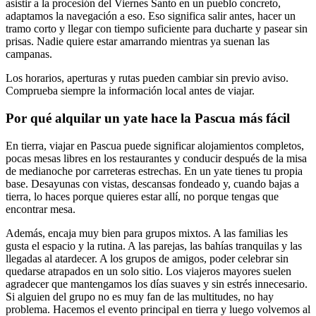
asistir a la procesión del Viernes Santo en un pueblo concreto,
adaptamos la navegación a eso. Eso significa salir antes, hacer un
tramo corto y llegar con tiempo suficiente para ducharte y pasear sin
prisas. Nadie quiere estar amarrando mientras ya suenan las
campanas.
Los horarios, aperturas y rutas pueden cambiar sin previo aviso.
Comprueba siempre la información local antes de viajar.
Por qué alquilar un yate hace la Pascua más fácil
En tierra, viajar en Pascua puede significar alojamientos completos,
pocas mesas libres en los restaurantes y conducir después de la misa
de medianoche por carreteras estrechas. En un yate tienes tu propia
base. Desayunas con vistas, descansas fondeado y, cuando bajas a
tierra, lo haces porque quieres estar allí, no porque tengas que
encontrar mesa.
Además, encaja muy bien para grupos mixtos. A las familias les
gusta el espacio y la rutina. A las parejas, las bahías tranquilas y las
llegadas al atardecer. A los grupos de amigos, poder celebrar sin
quedarse atrapados en un solo sitio. Los viajeros mayores suelen
agradecer que mantengamos los días suaves y sin estrés innecesario.
Si alguien del grupo no es muy fan de las multitudes, no hay
problema. Hacemos el evento principal en tierra y luego volvemos al