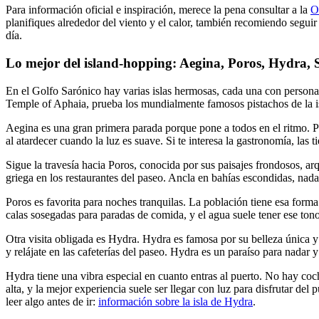
Para información oficial e inspiración, merece la pena consultar a la
O
planifiques alrededor del viento y el calor, también recomiendo seguir
día.
Lo mejor del island-hopping: Aegina, Poros, Hydra, 
En el Golfo Sarónico hay varias islas hermosas, cada una con personal
Temple of Aphaia, prueba los mundialmente famosos pistachos de la isl
Aegina es una gran primera parada porque pone a todos en el ritmo. P
al atardecer cuando la luz es suave. Si te interesa la gastronomía, las
Sigue la travesía hacia Poros, conocida por sus paisajes frondosos, arq
griega en los restaurantes del paseo. Ancla en bahías escondidas, nada
Poros es favorita para noches tranquilas. La población tiene esa forma
calas sosegadas para paradas de comida, y el agua suele tener ese ton
Otra visita obligada es Hydra. Hydra es famosa por su belleza única y 
y relájate en las cafeterías del paseo. Hydra es un paraíso para nadar y
Hydra tiene una vibra especial en cuanto entras al puerto. No hay coc
alta, y la mejor experiencia suele ser llegar con luz para disfrutar del p
leer algo antes de ir:
información sobre la isla de Hydra
.