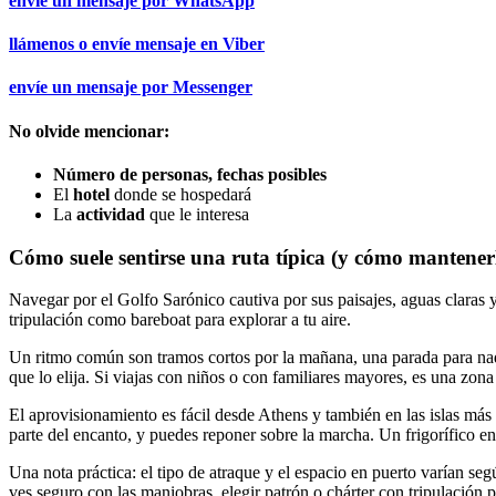
envíe un mensaje por
WhatsApp
llámenos o envíe mensaje en
Viber
envíe un mensaje por
Messenger
No olvide mencionar:
Número de personas, fechas posibles
El
hotel
donde se hospedará
La
actividad
que le interesa
Cómo suele sentirse una ruta típica (y cómo mantener
Navegar por el Golfo Sarónico cautiva por sus paisajes, aguas claras y
tripulación como bareboat para explorar a tu aire.
Un ritmo común son tramos cortos por la mañana, una parada para nadar
que lo elija. Si viajas con niños o con familiares mayores, es una zon
El aprovisionamiento es fácil desde Athens y también en las islas más 
parte del encanto, y puedes reponer sobre la marcha. Un frigorífico e
Una nota práctica: el tipo de atraque y el espacio en puerto varían seg
ves seguro con las maniobras, elegir patrón o chárter con tripulación