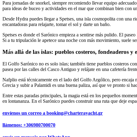
Para jornadas de snorkel, siempre recomiendo llevar equipo adecuado 
para ideas de buceo y actividades en el mar que combinan bien con un 
Desde Hydra puedes llegar a Spetses, una isla cosmopolita con una rica 
encantadoras para relajarte, tomar el sol y darte un baño.
Spetses es donde el Sarónico empieza a sentirse más pulido. El paseo m
Si a tu tripulación le apetece una noche con más movimiento, suele se
Más allá de las islas: pueblos costeros, fondeaderos y e
El Golfo Sarónico no es solo islas; también tiene pueblos costeros con
pasea por las calles del Casco Antiguo y relájate en una cafetería frent
Nafplio está técnicamente en el lado del Golfo Argólico, pero encaja n
Grecia y subir a Palamidi es una buena paliza, así que ve pronto si hac
Entre estas paradas principales, la magia está en los pequeños moment
en lontananza. En el Sarónico puedes construir una ruta que deje espac
envíenos un correo a
booking@charterayacht.gr
llámenos:
+306980700070