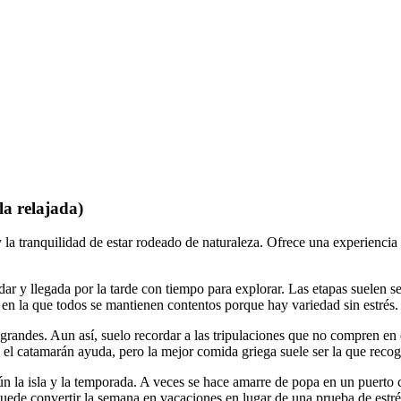
la relajada)
 la tranquilidad de estar rodeado de naturaleza. Ofrece una experiencia 
 y llegada por la tarde con tiempo para explorar. Las etapas suelen se
a en la que todos se mantienen contentos porque hay variedad sin estrés.
grandes. Aun así, suelo recordar a las tripulaciones que no compren en 
n el catamarán ayuda, pero la mejor comida griega suele ser la que reco
ún la isla y la temporada. A veces se hace amarre de popa en un puerto c
 puede convertir la semana en vacaciones en lugar de una prueba de estré