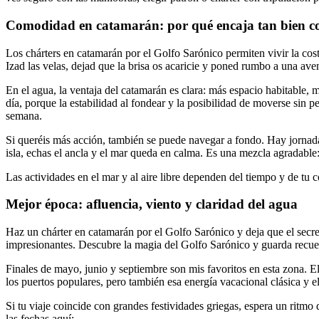
Comodidad en catamarán: por qué encaja tan bien co
Los chárters en catamarán por el Golfo Sarónico permiten vivir la cos
Izad las velas, dejad que la brisa os acaricie y poned rumbo a una ave
En el agua, la ventaja del catamarán es clara: más espacio habitable,
día, porque la estabilidad al fondear y la posibilidad de moverse sin p
semana.
Si queréis más acción, también se puede navegar a fondo. Hay jornada
isla, echas el ancla y el mar queda en calma. Es una mezcla agradable:
Las actividades en el mar y al aire libre dependen del tiempo y de tu 
Mejor época: afluencia, viento y claridad del agua
Haz un chárter en catamarán por el Golfo Sarónico y deja que el secr
impresionantes. Descubre la magia del Golfo Sarónico y guarda recuer
Finales de mayo, junio y septiembre son mis favoritos en esta zona. El
los puertos populares, pero también esa energía vacacional clásica y e
Si tu viaje coincide con grandes festividades griegas, espera un ritmo
las fechas aquí: