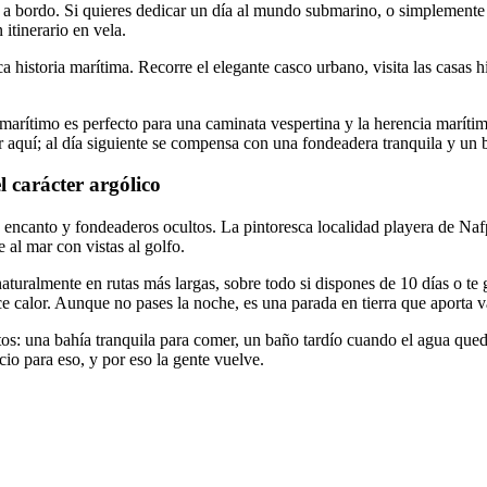
a bordo. Si quieres dedicar un día al mundo submarino, o simplemente 
itinerario en vela.
historia marítima. Recorre el elegante casco urbano, visita las casas hi
arítimo es perfecto para una caminata vespertina y la herencia marítima
r aquí; al día siguiente se compensa con una fondeadera tranquila y un 
l carácter argólico
 encanto y fondeaderos ocultos. La pintoresca localidad playera de Nafp
e al mar con vistas al golfo.
aturalmente en rutas más largas, sobre todo si dispones de 10 días o te 
e calor. Aunque no pases la noche, es una parada en tierra que aporta va
os: una bahía tranquila para comer, un baño tardío cuando el agua queda
io para eso, y por eso la gente vuelve.