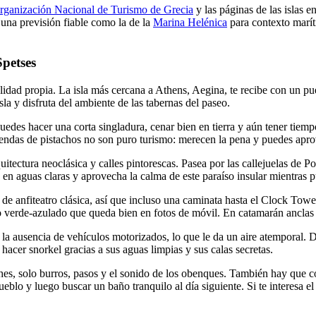
rganización Nacional de Turismo de Grecia
y las páginas de las islas e
 una previsión fiable como la de la
Marina Helénica
para contexto marít
Spetses
idad propia. La isla más cercana a Athens, Aegina, te recibe con un pu
a y disfruta del ambiente de las tabernas del paseo.
uedes hacer una corta singladura, cenar bien en tierra y aún tener tie
 tiendas de pistachos no son puro turismo: merecen la pena y puedes apro
uitectura neoclásica y calles pintorescas. Pasea por las callejuelas de 
 en aguas claras y aprovecha la calma de este paraíso insular mientras 
 de anfiteatro clásica, así que incluso una caminata hasta el Clock Towe
o verde-azulado que queda bien en fotos de móvil. En catamarán anclas 
la ausencia de vehículos motorizados, lo que le da un aire atemporal. Di
 hacer snorkel gracias a sus aguas limpias y sus calas secretas.
hes, solo burros, pasos y el sonido de los obenques. También hay que co
ueblo y luego buscar un baño tranquilo al día siguiente. Si te interesa el 