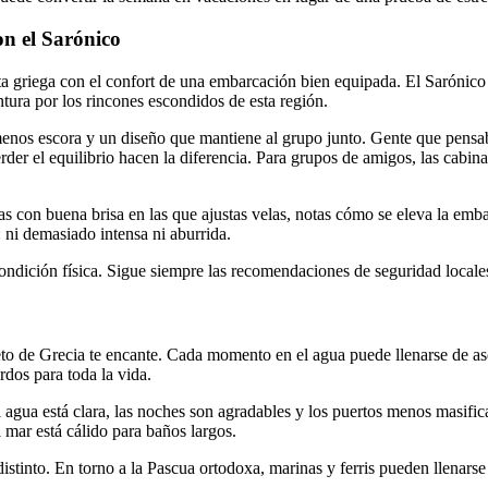
n el Sarónico
ta griega con el confort de una embarcación bien equipada. El Sarónico
ntura por los rincones escondidos de esta región.
 menos escora y un diseño que mantiene al grupo junto. Gente que pensa
erder el equilibrio hacen la diferencia. Para grupos de amigos, las cabi
s con buena brisa en las que ajustas velas, notas cómo se eleva la emba
 ni demasiado intensa ni aburrida.
condición física. Sigue siempre las recomendaciones de seguridad locales
eto de Grecia te encante. Cada momento en el agua puede llenarse de as
dos para toda la vida.
 agua está clara, las noches son agradables y los puertos menos masific
l mar está cálido para baños largos.
 distinto. En torno a la Pascua ortodoxa, marinas y ferris pueden llenar