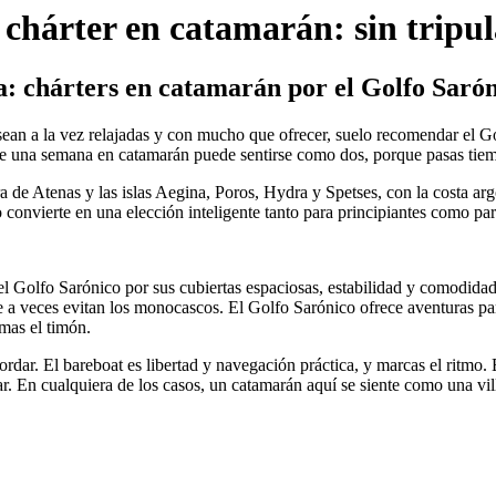
 chárter en catamarán: sin tripu
a: chárters en catamarán por el Golfo Saró
an a la vez relajadas y con mucho que ofrecer, suelo recomendar el Golf
onde una semana en catamarán puede sentirse como dos, porque pasas ti
 de Atenas y las islas Aegina, Poros, Hydra y Spetses, con la costa argó
o convierte en una elección inteligente tanto para principiantes como p
l Golfo Sarónico por sus cubiertas espaciosas, estabilidad y comodidad
ue a veces evitan los monocascos. El Golfo Sarónico ofrece aventuras par
omas el timón.
ordar. El bareboat es libertad y navegación práctica, y marcas el ritmo. 
. En cualquiera de los casos, un catamarán aquí se siente como una vill