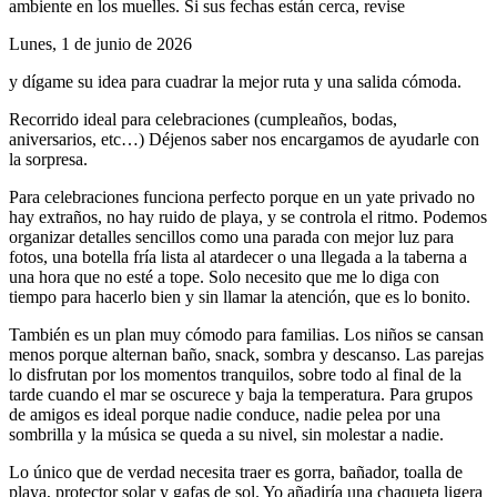
ambiente en los muelles. Si sus fechas están cerca, revise
Lunes, 1 de junio de 2026
y dígame su idea para cuadrar la mejor ruta y una salida cómoda.
Recorrido ideal para celebraciones (cumpleaños, bodas,
aniversarios, etc…) Déjenos saber nos encargamos de ayudarle con
la sorpresa.
Para celebraciones funciona perfecto porque en un yate privado no
hay extraños, no hay ruido de playa, y se controla el ritmo. Podemos
organizar detalles sencillos como una parada con mejor luz para
fotos, una botella fría lista al atardecer o una llegada a la taberna a
una hora que no esté a tope. Solo necesito que me lo diga con
tiempo para hacerlo bien y sin llamar la atención, que es lo bonito.
También es un plan muy cómodo para familias. Los niños se cansan
menos porque alternan baño, snack, sombra y descanso. Las parejas
lo disfrutan por los momentos tranquilos, sobre todo al final de la
tarde cuando el mar se oscurece y baja la temperatura. Para grupos
de amigos es ideal porque nadie conduce, nadie pelea por una
sombrilla y la música se queda a su nivel, sin molestar a nadie.
Lo único que de verdad necesita traer es gorra, bañador, toalla de
playa, protector solar y gafas de sol. Yo añadiría una chaqueta ligera