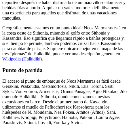
deportivo después de haber disfrutado de un maravilloso atardecer y
bebidas frías a bordo. Alquilar un yate a motor es definitivamente
una experiencia para aquellos que disfrutan de unas vacaciones
tranquilas.
Geográficamente estamos en un punto ideal: Neos Marmaras está en
la costa oeste de Sithonia, mirando al golfo entre Sithonia y
Kassandra. Eso significa que llegamos rápido a bahías protegidas y,
si el tiempo lo permite, también podemos cruzar hacia Kassandra
para cambiar de paisaje. Si quiere ubicarse mejor en el mapa de las
tres “piernas” de Halkidiki, puede ver una descripción general en
Wikipedia (Halkidiki)
.
Punto de partida
El acceso al punto de embarque de Neos Marmaras es fácil desde
Gerakini, Psakoudia, Metamorfosis, Nikiti, Elia, Toroni, Sarti,
Sykia, Vourvourou, Armenistis, Ormos Panagias, Agio Nikolao, 2do
tramo de Halkidiki – Sithonia, donde comenzamos nuestras
excursiones en barco. Desde el primer tramo de Kassandra
utilizamos el muelle de Pefkochori (ex Kapsohora) para los
huéspedes de N. Moudania, Nea Fokea, Athitos (Afitos), Sani,
Kallithea, Kriopigi, Polychrono, Haniotis, Paliouri, Loutra Agias
Paraskevis, Skioni, Possidi, Fourka y Siviri.