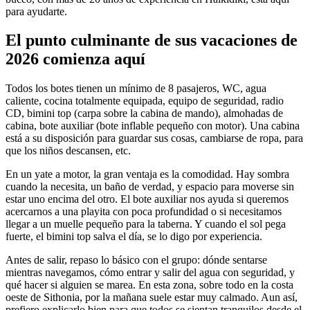
para ayudarte.
El punto culminante de sus vacaciones de
2026 comienza aquí
Todos los botes tienen un mínimo de 8 pasajeros, WC, agua
caliente, cocina totalmente equipada, equipo de seguridad, radio
CD, bimini top (carpa sobre la cabina de mando), almohadas de
cabina, bote auxiliar (bote inflable pequeño con motor). Una cabina
está a su disposición para guardar sus cosas, cambiarse de ropa, para
que los niños descansen, etc.
En un yate a motor, la gran ventaja es la comodidad. Hay sombra
cuando la necesita, un baño de verdad, y espacio para moverse sin
estar uno encima del otro. El bote auxiliar nos ayuda si queremos
acercarnos a una playita con poca profundidad o si necesitamos
llegar a un muelle pequeño para la taberna. Y cuando el sol pega
fuerte, el bimini top salva el día, se lo digo por experiencia.
Antes de salir, repaso lo básico con el grupo: dónde sentarse
mientras navegamos, cómo entrar y salir del agua con seguridad, y
qué hacer si alguien se marea. En esta zona, sobre todo en la costa
oeste de Sithonia, por la mañana suele estar muy calmado. Aun así,
prefiero explicarlo bien para que todos se sientan tranquilos desde el