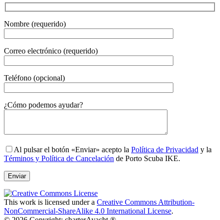
Nombre (requerido)
Correo electrónico (requerido)
Teléfono (opcional)
Gender
¿Cómo podemos ayudar?
Al pulsar el botón «Enviar» acepto la
Política de Privacidad
y la
Términos y Política de Cancelación
de Porto Scuba IKE.
This work is licensed under a
Creative Commons Attribution-
NonCommercial-ShareAlike 4.0 International License
.
© 2026 Copyright: charterAyacht ®