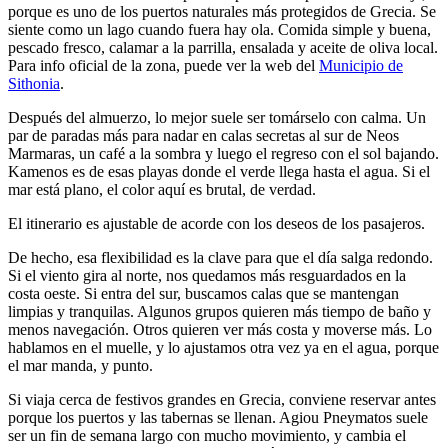
porque es uno de los puertos naturales más protegidos de Grecia. Se
siente como un lago cuando fuera hay ola. Comida simple y buena,
pescado fresco, calamar a la parrilla, ensalada y aceite de oliva local.
Para info oficial de la zona, puede ver la web del
Municipio de
Sithonia
.
Después del almuerzo, lo mejor suele ser tomárselo con calma. Un
par de paradas más para nadar en calas secretas al sur de Neos
Marmaras, un café a la sombra y luego el regreso con el sol bajando.
Kamenos es de esas playas donde el verde llega hasta el agua. Si el
mar está plano, el color aquí es brutal, de verdad.
El itinerario es ajustable de acorde con los deseos de los pasajeros.
De hecho, esa flexibilidad es la clave para que el día salga redondo.
Si el viento gira al norte, nos quedamos más resguardados en la
costa oeste. Si entra del sur, buscamos calas que se mantengan
limpias y tranquilas. Algunos grupos quieren más tiempo de baño y
menos navegación. Otros quieren ver más costa y moverse más. Lo
hablamos en el muelle, y lo ajustamos otra vez ya en el agua, porque
el mar manda, y punto.
Si viaja cerca de festivos grandes en Grecia, conviene reservar antes
porque los puertos y las tabernas se llenan. Agiou Pneymatos suele
ser un fin de semana largo con mucho movimiento, y cambia el