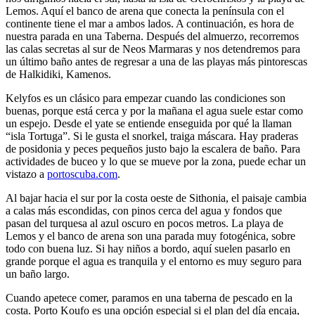
Lemos. Aquí el banco de arena que conecta la península con el
continente tiene el mar a ambos lados. A continuación, es hora de
nuestra parada en una Taberna. Después del almuerzo, recorremos
las calas secretas al sur de Neos Marmaras y nos detendremos para
un último baño antes de regresar a una de las playas más pintorescas
de Halkidiki, Kamenos.
Kelyfos es un clásico para empezar cuando las condiciones son
buenas, porque está cerca y por la mañana el agua suele estar como
un espejo. Desde el yate se entiende enseguida por qué la llaman
“isla Tortuga”. Si le gusta el snorkel, traiga máscara. Hay praderas
de posidonia y peces pequeños justo bajo la escalera de baño. Para
actividades de buceo y lo que se mueve por la zona, puede echar un
vistazo a
portoscuba.com
.
Al bajar hacia el sur por la costa oeste de Sithonia, el paisaje cambia
a calas más escondidas, con pinos cerca del agua y fondos que
pasan del turquesa al azul oscuro en pocos metros. La playa de
Lemos y el banco de arena son una parada muy fotogénica, sobre
todo con buena luz. Si hay niños a bordo, aquí suelen pasarlo en
grande porque el agua es tranquila y el entorno es muy seguro para
un baño largo.
Cuando apetece comer, paramos en una taberna de pescado en la
costa. Porto Koufo es una opción especial si el plan del día encaja,