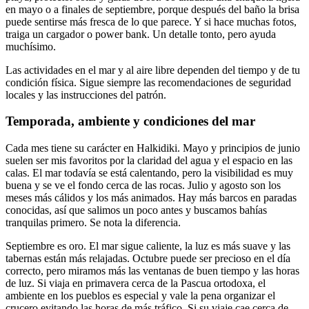
en mayo o a finales de septiembre, porque después del baño la brisa
puede sentirse más fresca de lo que parece. Y si hace muchas fotos,
traiga un cargador o power bank. Un detalle tonto, pero ayuda
muchísimo.
Las actividades en el mar y al aire libre dependen del tiempo y de tu
condición física. Sigue siempre las recomendaciones de seguridad
locales y las instrucciones del patrón.
Temporada, ambiente y condiciones del mar
Cada mes tiene su carácter en Halkidiki. Mayo y principios de junio
suelen ser mis favoritos por la claridad del agua y el espacio en las
calas. El mar todavía se está calentando, pero la visibilidad es muy
buena y se ve el fondo cerca de las rocas. Julio y agosto son los
meses más cálidos y los más animados. Hay más barcos en paradas
conocidas, así que salimos un poco antes y buscamos bahías
tranquilas primero. Se nota la diferencia.
Septiembre es oro. El mar sigue caliente, la luz es más suave y las
tabernas están más relajadas. Octubre puede ser precioso en el día
correcto, pero miramos más las ventanas de buen tiempo y las horas
de luz. Si viaja en primavera cerca de la Pascua ortodoxa, el
ambiente en los pueblos es especial y vale la pena organizar el
crucero evitando las horas de más tráfico. Si su viaje cae cerca de