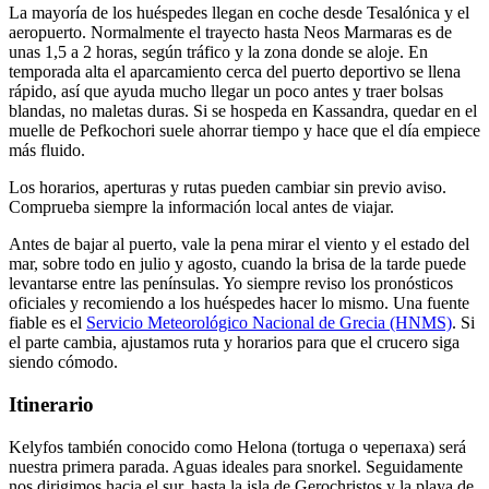
La mayoría de los huéspedes llegan en coche desde Tesalónica y el
aeropuerto. Normalmente el trayecto hasta Neos Marmaras es de
unas 1,5 a 2 horas, según tráfico y la zona donde se aloje. En
temporada alta el aparcamiento cerca del puerto deportivo se llena
rápido, así que ayuda mucho llegar un poco antes y traer bolsas
blandas, no maletas duras. Si se hospeda en Kassandra, quedar en el
muelle de Pefkochori suele ahorrar tiempo y hace que el día empiece
más fluido.
Los horarios, aperturas y rutas pueden cambiar sin previo aviso.
Comprueba siempre la información local antes de viajar.
Antes de bajar al puerto, vale la pena mirar el viento y el estado del
mar, sobre todo en julio y agosto, cuando la brisa de la tarde puede
levantarse entre las penínsulas. Yo siempre reviso los pronósticos
oficiales y recomiendo a los huéspedes hacer lo mismo. Una fuente
fiable es el
Servicio Meteorológico Nacional de Grecia (HNMS)
. Si
el parte cambia, ajustamos ruta y horarios para que el crucero siga
siendo cómodo.
Itinerario
Kelyfos también conocido como Helona (tortuga o черепаха) será
nuestra primera parada. Aguas ideales para snorkel. Seguidamente
nos dirigimos hacia el sur, hasta la isla de Gerochristos y la playa de