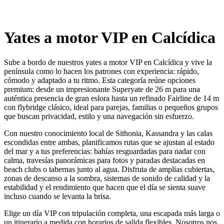
Yates a motor VIP en Calcídica
Sube a bordo de nuestros yates a motor VIP en Calcídica y vive la
península como lo hacen los patrones con experiencia: rápido,
cómodo y adaptado a tu ritmo. Esta categoría reúne opciones
premium: desde un impresionante Superyate de 26 m para una
auténtica presencia de gran eslora hasta un refinado Fairline de 14 m
con flybridge clásico, ideal para parejas, familias o pequeños grupos
que buscan privacidad, estilo y una navegación sin esfuerzo.
Con nuestro conocimiento local de Sithonia, Kassandra y las calas
escondidas entre ambas, planificamos rutas que se ajustan al estado
del mar y a tus preferencias: bahías resguardadas para nadar con
calma, travesías panorámicas para fotos y paradas destacadas en
beach clubs o tabernas junto al agua. Disfruta de amplias cubiertas,
zonas de descanso a la sombra, sistemas de sonido de calidad y la
estabilidad y el rendimiento que hacen que el día se sienta suave
incluso cuando se levanta la brisa.
Elige un día VIP con tripulación completa, una escapada más larga o
un itinerario a medida con horarios de salida flexibles. Nosotros nos