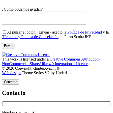
Gender
¿Cómo podemos ayudar?
Al pulsar el botón «Enviar» acepto la
Política de Privacidad
y la
Términos y Política de Cancelación
de Porto Scuba IKE.
This work is licensed under a
Creative Commons Attribution-
NonCommercial-ShareAlike 4.0 International License
.
© 2026 Copyright: charterAyacht ®
Web design
Theme Stylos V2 by Underlab
Contacto
Contacto
Nombre (requerido)