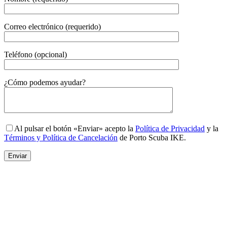
Correo electrónico (requerido)
Teléfono (opcional)
Gender
¿Cómo podemos ayudar?
Al pulsar el botón «Enviar» acepto la
Política de Privacidad
y la
Términos y Política de Cancelación
de Porto Scuba IKE.