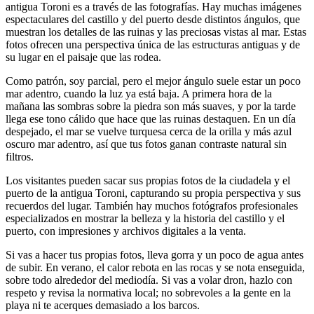
antigua Toroni es a través de las fotografías. Hay muchas imágenes
espectaculares del castillo y del puerto desde distintos ángulos, que
muestran los detalles de las ruinas y las preciosas vistas al mar. Estas
fotos ofrecen una perspectiva única de las estructuras antiguas y de
su lugar en el paisaje que las rodea.
Como patrón, soy parcial, pero el mejor ángulo suele estar un poco
mar adentro, cuando la luz ya está baja. A primera hora de la
mañana las sombras sobre la piedra son más suaves, y por la tarde
llega ese tono cálido que hace que las ruinas destaquen. En un día
despejado, el mar se vuelve turquesa cerca de la orilla y más azul
oscuro mar adentro, así que tus fotos ganan contraste natural sin
filtros.
Los visitantes pueden sacar sus propias fotos de la ciudadela y el
puerto de la antigua Toroni, capturando su propia perspectiva y sus
recuerdos del lugar. También hay muchos fotógrafos profesionales
especializados en mostrar la belleza y la historia del castillo y el
puerto, con impresiones y archivos digitales a la venta.
Si vas a hacer tus propias fotos, lleva gorra y un poco de agua antes
de subir. En verano, el calor rebota en las rocas y se nota enseguida,
sobre todo alrededor del mediodía. Si vas a volar dron, hazlo con
respeto y revisa la normativa local; no sobrevoles a la gente en la
playa ni te acerques demasiado a los barcos.