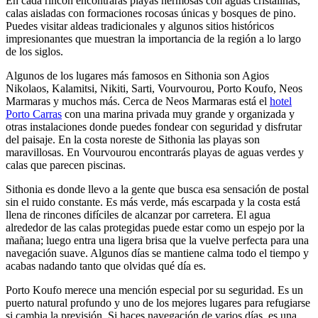
En cada rincón encontrarás playas hermosas con aguas cristalinas,
calas aisladas con formaciones rocosas únicas y bosques de pino.
Puedes visitar aldeas tradicionales y algunos sitios históricos
impresionantes que muestran la importancia de la región a lo largo
de los siglos.
Algunos de los lugares más famosos en Sithonia son Agios
Nikolaos, Kalamitsi, Nikiti, Sarti, Vourvourou, Porto Koufo, Neos
Marmaras y muchos más. Cerca de Neos Marmaras está el
hotel
Porto Carras
con una marina privada muy grande y organizada y
otras instalaciones donde puedes fondear con seguridad y disfrutar
del paisaje. En la costa noreste de Sithonia las playas son
maravillosas. En Vourvourou encontrarás playas de aguas verdes y
calas que parecen piscinas.
Sithonia es donde llevo a la gente que busca esa sensación de postal
sin el ruido constante. Es más verde, más escarpada y la costa está
llena de rincones difíciles de alcanzar por carretera. El agua
alrededor de las calas protegidas puede estar como un espejo por la
mañana; luego entra una ligera brisa que la vuelve perfecta para una
navegación suave. Algunos días se mantiene calma todo el tiempo y
acabas nadando tanto que olvidas qué día es.
Porto Koufo merece una mención especial por su seguridad. Es un
puerto natural profundo y uno de los mejores lugares para refugiarse
si cambia la previsión. Si haces navegación de varios días, es una