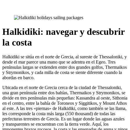
Halkidiki: navegar y descubrir
la costa
Halkidiki se sitúa en el norte de Grecia, al sureste de Thessaloniki, y
desde el mar parece una mano que se adentra en el Egeo. Tres
penínsulas largas se extienden entre dos grandes golfos, Thermaikos
y Strymonikos, y cada milla de costa se siente diferente cuando la
abordas en barco.
Ubicada en el norte de Grecia cerca de la ciudad de Thessaloniki,
una gran península entre dos bahías, Thermaikos y Strymonikos, se
divide en tres penínsulas más pequeñas: Kassandra al oeste, Sithonia
en el centro, entre la bahía de Toroneos y Siggitikos, y Mount Athos
al este. A las tres «piernas» de Halkidiki, como también se las llama,
les corresponde la costa más larga (550 thousand) de todas las
prefecturas terrestres de Grecia. Es un lugar donde las aguas azules
y transparentes se encuentran con la tierra verde. Aquí, los
imponentes brazos rocosos, la costa y las ensenadas de arena y pinos