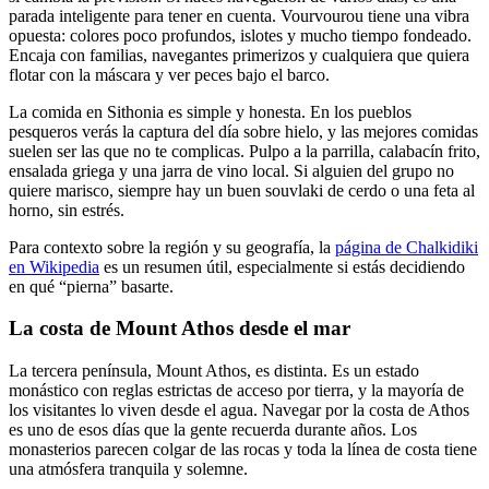
parada inteligente para tener en cuenta. Vourvourou tiene una vibra
opuesta: colores poco profundos, islotes y mucho tiempo fondeado.
Encaja con familias, navegantes primerizos y cualquiera que quiera
flotar con la máscara y ver peces bajo el barco.
La comida en Sithonia es simple y honesta. En los pueblos
pesqueros verás la captura del día sobre hielo, y las mejores comidas
suelen ser las que no te complicas. Pulpo a la parrilla, calabacín frito,
ensalada griega y una jarra de vino local. Si alguien del grupo no
quiere marisco, siempre hay un buen souvlaki de cerdo o una feta al
horno, sin estrés.
Para contexto sobre la región y su geografía, la
página de Chalkidiki
en Wikipedia
es un resumen útil, especialmente si estás decidiendo
en qué “pierna” basarte.
La costa de Mount Athos desde el mar
La tercera península, Mount Athos, es distinta. Es un estado
monástico con reglas estrictas de acceso por tierra, y la mayoría de
los visitantes lo viven desde el agua. Navegar por la costa de Athos
es uno de esos días que la gente recuerda durante años. Los
monasterios parecen colgar de las rocas y toda la línea de costa tiene
una atmósfera tranquila y solemne.