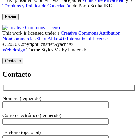
Al pulsar el botón «Enviar» acepto la
Política de Privacidad
y la
Términos y Política de Cancelación
de Porto Scuba IKE.
This work is licensed under a
Creative Commons Attribution-
NonCommercial-ShareAlike 4.0 International License
.
© 2026 Copyright: charterAyacht ®
Web design
Theme Stylos V2 by Underlab
Contacto
Contacto
Nombre (requerido)
Correo electrónico (requerido)
Teléfono (opcional)