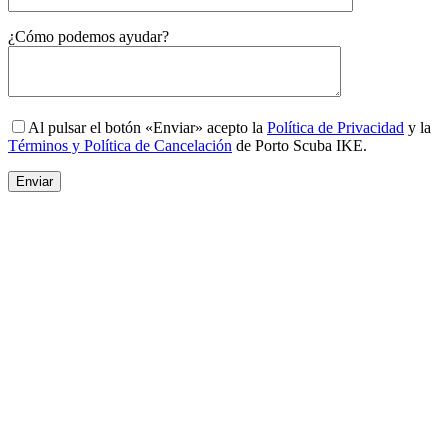
Gender
¿Cómo podemos ayudar?
Al pulsar el botón «Enviar» acepto la
Política de Privacidad
y la
Términos y Política de Cancelación
de Porto Scuba IKE.