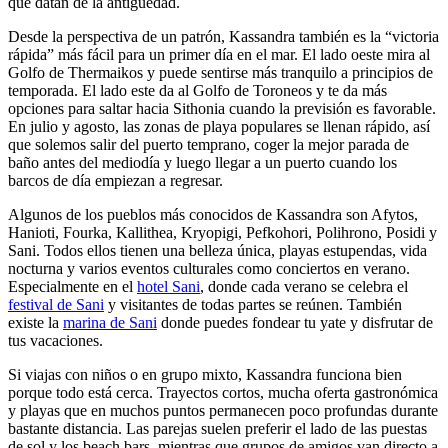
que datan de la antigüedad.
Desde la perspectiva de un patrón, Kassandra también es la “victoria
rápida” más fácil para un primer día en el mar. El lado oeste mira al
Golfo de Thermaikos y puede sentirse más tranquilo a principios de
temporada. El lado este da al Golfo de Toroneos y te da más
opciones para saltar hacia Sithonia cuando la previsión es favorable.
En julio y agosto, las zonas de playa populares se llenan rápido, así
que solemos salir del puerto temprano, coger la mejor parada de
baño antes del mediodía y luego llegar a un puerto cuando los
barcos de día empiezan a regresar.
Algunos de los pueblos más conocidos de Kassandra son Afytos,
Hanioti, Fourka, Kallithea, Kryopigi, Pefkohori, Polihrono, Posidi y
Sani. Todos ellos tienen una belleza única, playas estupendas, vida
nocturna y varios eventos culturales como conciertos en verano.
Especialmente en el
hotel Sani
, donde cada verano se celebra el
festival de Sani
y visitantes de todas partes se reúnen. También
existe la
marina de Sani
donde puedes fondear tu yate y disfrutar de
tus vacaciones.
Si viajas con niños o en grupo mixto, Kassandra funciona bien
porque todo está cerca. Trayectos cortos, mucha oferta gastronómica
y playas que en muchos puntos permanecen poco profundas durante
bastante distancia. Las parejas suelen preferir el lado de las puestas
de sol y los beach bars, mientras que grupos de amigos van directo a