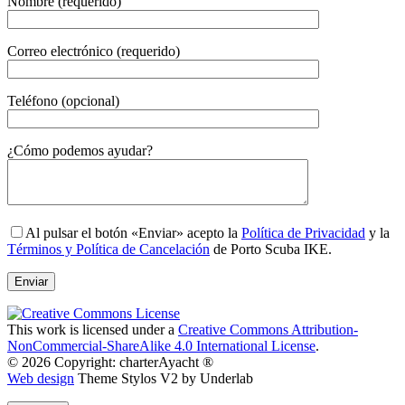
Nombre (requerido)
Correo electrónico (requerido)
Teléfono (opcional)
Gender
¿Cómo podemos ayudar?
Al pulsar el botón «Enviar» acepto la
Política de Privacidad
y la
Términos y Política de Cancelación
de Porto Scuba IKE.
This work is licensed under a
Creative Commons Attribution-
NonCommercial-ShareAlike 4.0 International License
.
© 2026 Copyright: charterAyacht ®
Web design
Theme Stylos V2 by Underlab