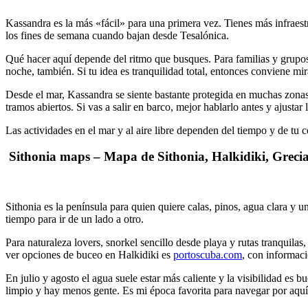
Kassandra es la más «fácil» para una primera vez. Tienes más infraest
los fines de semana cuando bajan desde Tesalónica.
Qué hacer aquí depende del ritmo que busques. Para familias y grup
noche, también. Si tu idea es tranquilidad total, entonces conviene m
Desde el mar, Kassandra se siente bastante protegida en muchas zonas
tramos abiertos. Si vas a salir en barco, mejor hablarlo antes y ajustar l
Las actividades en el mar y al aire libre dependen del tiempo y de tu 
Sithonia maps – Mapa de Sithonia, Halkidiki, Greci
Sithonia es la península para quien quiere calas, pinos, agua clara y 
tiempo para ir de un lado a otro.
Para naturaleza lovers, snorkel sencillo desde playa y rutas tranquilas,
ver opciones de buceo en Halkidiki es
portoscuba.com
, con informaci
En julio y agosto el agua suele estar más caliente y la visibilidad es
limpio y hay menos gente. Es mi época favorita para navegar por aquí,