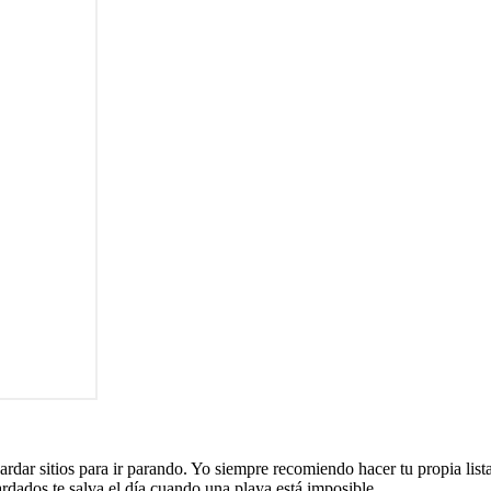
rdar sitios para ir parando. Yo siempre recomiendo hacer tu propia list
ardados te salva el día cuando una playa está imposible.