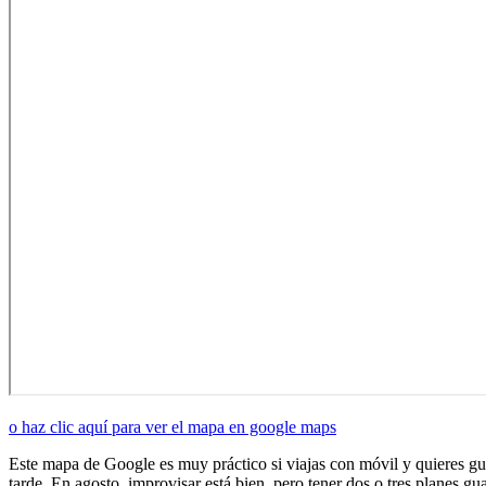
o haz clic aquí para ver el mapa en google maps
Este mapa de Google es muy práctico si viajas con móvil y quieres gua
tarde. En agosto, improvisar está bien, pero tener dos o tres planes gu