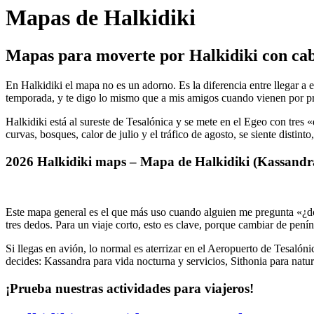
Mapas de Halkidiki
Mapas para moverte por Halkidiki con cab
En Halkidiki el mapa no es un adorno. Es la diferencia entre llegar a 
temporada, y te digo lo mismo que a mis amigos cuando vienen por pri
Halkidiki está al sureste de Tesalónica y se mete en el Egeo con tres «
curvas, bosques, calor de julio y el tráfico de agosto, se siente distint
2026 Halkidiki maps – Mapa de Halkidiki (Kassandra
Este mapa general es el que más uso cuando alguien me pregunta «¿dón
tres dedos. Para un viaje corto, esto es clave, porque cambiar de pení
Si llegas en avión, lo normal es aterrizar en el Aeropuerto de Tesaló
decides: Kassandra para vida nocturna y servicios, Sithonia para natura
¡Prueba nuestras actividades para viajeros!