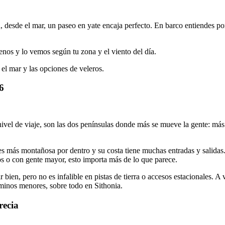
, desde el mar, un paseo en yate encaja perfecto. En barco entiendes por
enos y lo vemos según tu zona y el viento del día.
 el mar y las opciones de veleros.
6
A nivel de viaje, son las dos penínsulas donde más se mueve la gente: má
a es más montañosa por dentro y su costa tiene muchas entradas y salidas
ños o con gente mayor, esto importa más de lo que parece.
ien, pero no es infalible en pistas de tierra o accesos estacionales. A
minos menores, sobre todo en Sithonia.
recia