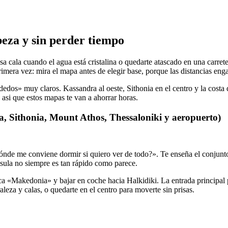
eza y sin perder tiempo
esa cala cuando el agua está cristalina o quedarte atascado en una carre
mera vez: mira el mapa antes de elegir base, porque las distancias en
dedos» muy claros. Kassandra al oeste, Sithonia en el centro y la costa d
o, asi que estos mapas te van a ahorrar horas.
, Sithonia, Mount Athos, Thessaloniki y aeropuerto)
de me conviene dormir si quiero ver de todo?». Te enseña el conjunto:
nsula no siempre es tan rápido como parece.
nica «Makedonia» y bajar en coche hacia Halkidiki. La entrada principal
leza y calas, o quedarte en el centro para moverte sin prisas.