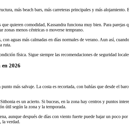
ructura, más beach bars, más carreteras principales y más alojamiento.
os que quieren comodidad, Kassandra funciona muy bien. Para parejas q
irar zonas menos céntricas o moverse temprano.
, con aguas más calmadas en días normales de verano. Aun así, cuando e
a ruta.
condición física. Sigue siempre las recomendaciones de seguridad locales
a en 2026
un punto más salvaje. La costa es recortada, con bahías que desde el bar
 Sithonia es un acierto. Si buceas, en la zona hay centros y puntos inter
ón útil según la zona y la temporada.
 buena, aunque después de días con viento fuerte puede bajar un poco po
 la verdad.