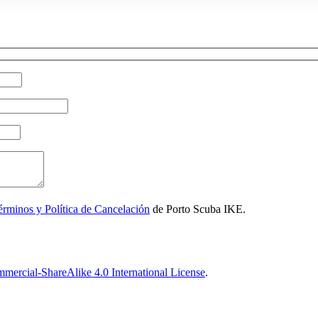
érminos y Política de Cancelación
de Porto Scuba IKE.
ercial-ShareAlike 4.0 International License
.