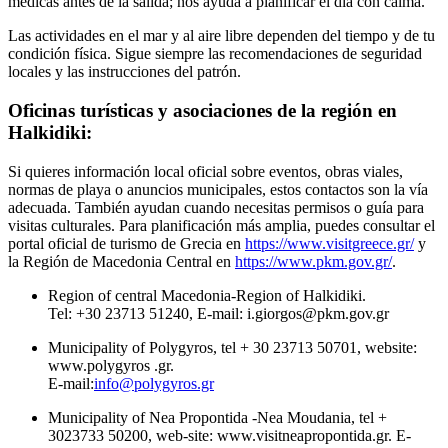
médicas antes de la salida; nos ayuda a planificar el día con calma.
Las actividades en el mar y al aire libre dependen del tiempo y de tu
condición física. Sigue siempre las recomendaciones de seguridad
locales y las instrucciones del patrón.
Oficinas turísticas y asociaciones de la región en
Halkidiki:
Si quieres información local oficial sobre eventos, obras viales,
normas de playa o anuncios municipales, estos contactos son la vía
adecuada. También ayudan cuando necesitas permisos o guía para
visitas culturales. Para planificación más amplia, puedes consultar el
portal oficial de turismo de Grecia en
https://www.visitgreece.gr/
y
la Región de Macedonia Central en
https://www.pkm.gov.gr/
.
Region of central Macedonia-Region of Halkidiki.
Tel: +30 23713 51240
, E-mail:
i.giorgos@pkm.gov.gr
Municipality of Polygyros, tel + 30 23713 50701, website:
www.polygyros .gr.
E-mail:
info@polygyros.gr
Municipality of Nea Propontida -Nea Moudania, tel +
3023733 50200, web-site: www.visitneapropontida.gr. E-