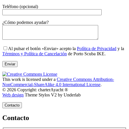
Teléfono (opcional)
Gender
¿Cómo podemos ayudar?
Al pulsar el botón «Enviar» acepto la
Política de Privacidad
y la
Términos y Política de Cancelación
de Porto Scuba IKE.
This work is licensed under a
Creative Commons Attribution-
NonCommercial-ShareAlike 4.0 International License
.
© 2026 Copyright: charterAyacht ®
Web design
Theme Stylos V2 by Underlab
Contacto
Contacto