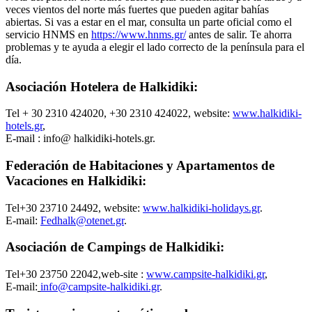
veces vientos del norte más fuertes que pueden agitar bahías
abiertas. Si vas a estar en el mar, consulta un parte oficial como el
servicio HNMS en
https://www.hnms.gr/
antes de salir. Te ahorra
problemas y te ayuda a elegir el lado correcto de la península para el
día.
Asociación Hotelera de Halkidiki:
Tel + 30 2310 424020, +30 2310 424022, website:
www.halkidiki-
hotels.gr
,
E-mail : info@ halkidiki-hotels.gr.
Federación de Habitaciones y Apartamentos de
Vacaciones en Halkidiki:
Tel+30 23710 24492, website:
www.halkidiki-holidays.gr
.
E-mail:
Fedhalk@otenet.gr
.
Asociación de Campings de Halkidiki:
Tel+30 23750 22042,web-site :
www.campsite-halkidiki.gr
,
E-mail:
info@campsite-halkidiki.gr
.