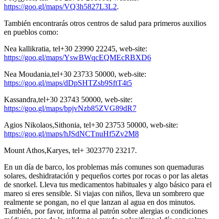
https://goo.gl/maps/
VQ3h5827L3L2
.
También encontrarás otros centros de salud para primeros auxilios
en pueblos como:
Nea kallikratia, tel+30 23990 22245, web-site:
https://goo.gl/maps/YswBWqcEQMEcRBXD6
Nea Moudania,tel+30 23733 50000, web-site:
https://goo.gl/maps/dDpSHTZsb9SftT4t5
Kassandra,tel+30 23743 50000, web-site:
https://goo.gl/maps/bpjvNzb85ZVG89dR7
Agios Nikolaos,Sithonia, tel+30 23753 50000, web-site:
https://goo.gl/maps/hJSdNCTnuHf5Zv2M8
Mount Athos,Karyes, tel+ 3023770 23217.
En un día de barco, los problemas más comunes son quemaduras
solares, deshidratación y pequeños cortes por rocas o por las aletas
de snorkel. Lleva tus medicamentos habituales y algo básico para el
mareo si eres sensible. Si viajas con niños, lleva un sombrero que
realmente se pongan, no el que lanzan al agua en dos minutos.
También, por favor, informa al patrón sobre alergias o condiciones