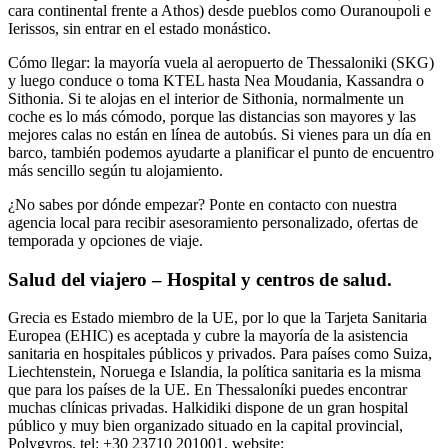
cara continental frente a Athos) desde pueblos como Ouranoupoli e
Ierissos, sin entrar en el estado monástico.
Cómo llegar: la mayoría vuela al aeropuerto de Thessaloniki (SKG)
y luego conduce o toma KTEL hasta Nea Moudania, Kassandra o
Sithonia. Si te alojas en el interior de Sithonia, normalmente un
coche es lo más cómodo, porque las distancias son mayores y las
mejores calas no están en línea de autobús. Si vienes para un día en
barco, también podemos ayudarte a planificar el punto de encuentro
más sencillo según tu alojamiento.
¿No sabes por dónde empezar? Ponte en contacto con nuestra
agencia local para recibir asesoramiento personalizado, ofertas de
temporada y opciones de viaje.
Salud del viajero – Hospital y centros de salud.
Grecia es Estado miembro de la UE, por lo que la Tarjeta Sanitaria
Europea (EHIC) es aceptada y cubre la mayoría de la asistencia
sanitaria en hospitales públicos y privados. Para países como Suiza,
Liechtenstein, Noruega e Islandia, la política sanitaria es la misma
que para los países de la UE. En Thessaloníki puedes encontrar
muchas clínicas privadas. Halkidiki dispone de un gran hospital
público y muy bien organizado situado en la capital provincial,
Polygyros, tel: +30 23710 201001, website: