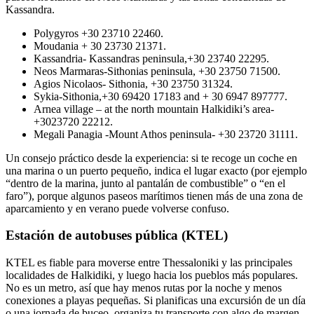
Kassandra.
Polygyros +30 23710 22460.
Moudania + 30 23730 21371.
Kassandria- Kassandras peninsula,+30 23740 22295.
Neos Marmaras-Sithonias peninsula, +30 23750 71500.
Agios Nicolaos- Sithonia, +30 23750 31324.
Sykia-Sithonia,+30 69420 17183 and + 30 6947 897777.
Arnea village – at the north mountain Halkidiki’s area-
+3023720 22212.
Megali Panagia -Mount Athos peninsula- +30 23720 31111.
Un consejo práctico desde la experiencia: si te recoge un coche en
una marina o un puerto pequeño, indica el lugar exacto (por ejemplo
“dentro de la marina, junto al pantalán de combustible” o “en el
faro”), porque algunos paseos marítimos tienen más de una zona de
aparcamiento y en verano puede volverse confuso.
Estación de autobuses pública (KTEL)
KTEL es fiable para moverse entre Thessaloniki y las principales
localidades de Halkidiki, y luego hacia los pueblos más populares.
No es un metro, así que hay menos rutas por la noche y menos
conexiones a playas pequeñas. Si planificas una excursión de un día
o una jornada de buceo, organiza tu transporte con algo de margen.