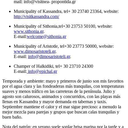
mail: info@visitnea- propontida.gr
Municipality of Kassandra, tel+ 30 23740 23364, website:
http://visitkassandra.com/
Municipality of Sithonia,tel+30 23753 50100, website:
www.sithonia.gr
.
E-mail:
welcome@sithonia.gr
Municipality of Aristotle, tel+30 23773 50000, website:
www.dimosaristoteli.gr
.
E-mail:
info@dimosaristoteli.gr
.
Champer of Halkidiki, tel+ 30 23710 24300
E-mail:
info@epichal.gr
Temporada y ambiente: mayo y primeros de junio son mis favoritos
por el agua clara y las fondeaderas más tranquilas, con temperaturas
suaves y menos tráfico en las carreteras de la península. Julio y
agosto son calurosos, animados y concurridos, con las playas más
llenas en Kassandra y mayor demanda en tabernas y taxis.
Septiembre mantiene el calor y el mar sigue precioso: a menudo la
mejor mezcla para parejas y grupos que buscan calas tranquilas y
buen baño.
Nota del patrón: en verano suele soplar brisa marina por la tarde y a