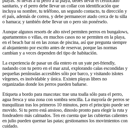
playas. Si llevas a tu perro a la playa, debes llevar el certificado
sanitario, y el perro debe llevar un collar con identificación que
incluya su nombre, tu teléfono, un segundo contacto, tu dirección y
el país, además de correa, y debe permanecer atado cerca de tu silla
o hamaca; y también debe llevar un o pero sin ponérselo.
Aunque algunos resorts de alto nivel permiten perros en bungalows,
apartamentos o villas, en muchos casos no se permiten en la playa,
en el beach bar ni en las zonas de piscina, así que pregunta siempre
al alojamiento por escrito antes de reservar, porque las normas
cambian y a veces dependen del tipo de habitación.
La experiencia de pasar un día entero en un yate pet-friendly,
nadando con tu perro en el mar azul, explorando calas escondidas y
pequeñas penínsulas accesibles sólo por barco, y visitando islotes
vírgenes, es inolvidable y única. Existen playas libres no
organizadas donde los perros pueden bañarse.
Etiqueta a bordo para mascotas: trae una toalla sólo para el perro,
agua fresca y una zona con sombra sencilla. La mayoría de perros se
tranquilizan tras los primeros 10 minutos, pero el principio puede ser
movido. Si tu perro está ansioso, dinoslo pronto para elegir la ruta y
fondeadero más calmados. Ten en cuenta que las cubiertas calientes
en julio pueden quemar las patas; gestionamos los movimientos con
cuidado.