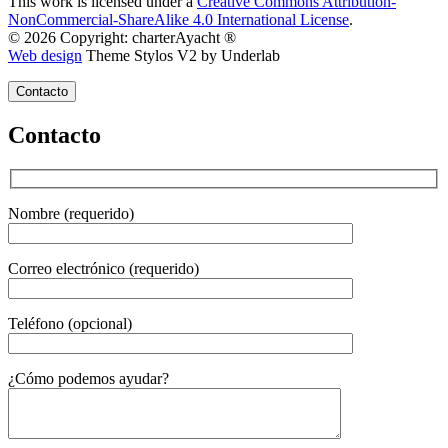
This work is licensed under a
Creative Commons Attribution-
NonCommercial-ShareAlike 4.0 International License
.
© 2026 Copyright: charterAyacht ®
Web design
Theme Stylos V2 by Underlab
Contacto
Contacto
Nombre (requerido)
Correo electrónico (requerido)
Teléfono (opcional)
Gender
¿Cómo podemos ayudar?