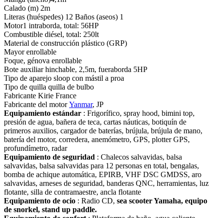
Calado (m) 2m
Literas (huéspedes) 12 Baños (aseos) 1
Motor1 intraborda, total: 56HP
Combustible diésel, total: 250lt
Material de construcción plástico (GRP)
Mayor enrollable
Foque, génova enrollable
Bote auxiliar hinchable, 2,5m, fueraborda 5HP
Tipo de aparejo sloop con mástil a proa
Tipo de quilla quilla de bulbo
Fabricante Kirie France
Fabricante del motor
Yanmar
, JP
Equipamiento estándar
: Frigorífico, spray hood, bimini top,
presión de agua, bañera de teca, cartas náuticas, botiquín de
primeros auxilios, cargador de baterías, brújula, brújula de mano,
batería del motor, corredera, anemómetro, GPS, plotter GPS,
profundímetro, radar
Equipamiento de seguridad
: Chalecos salvavidas, balsa
salvavidas, balsa salvavidas para 12 personas en total, bengalas,
bomba de achique automática, EPIRB, VHF DSC GMDSS, aro
salvavidas, arneses de seguridad, banderas QNC, herramientas, luz
flotante, silla de contramaestre, ancla flotante
Equipamiento de ocio
: Radio CD,
sea scooter Yamaha, equipo
de snorkel, stand up paddle.