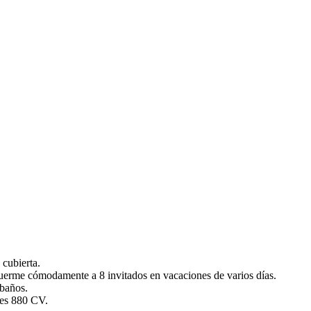
0; runfunc: 0; algolist: 0; multi-frame: 1; brp_mask:0; brp_del_th:0.0000
_value: 0;AI_Scene: (-1, -1);aec_lux: 194.0;aec_lux_index: 0;albedo: ;
cubierta.
uerme cómodamente a 8 invitados en vacaciones de varios días.
 baños.
ves 880 CV.