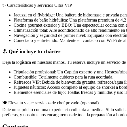
✨ Características y servicios Ultra-VIP
Jacuzzi en el flybridge: Una bañera de hidromasaje privada para
Plataforma de baño hidráulica: Una plataforma premium de 4,2 m
Cocina gourmet exterior y BBQ: Una espectacular cocina con enci
Climatización total: Aire acondicionado de alto rendimiento en t
Navegación y seguridad de primer nivel: Equipada con electró
Conectado y entretenido: Mantente en contacto con Wi-Fi de alt
⚓ Qué incluye tu chárter
Deja la logística en nuestras manos. Tu reserva incluye un servicio de 
Tripulación profesional: Un Capitán experto y una Hostess/tripu
Combustible: Totalmente cubierto para la ruta acordada.
Refrescos VIP: Bebida de bienvenida gratuita, refrescos/agua il
Juguetes náuticos: Acceso completo al equipo de snorkel a bor
Elementos esenciales de lujo: Toallas frescas y mullidas y uso i
🍽️ Eleva tu viaje: servicios de chef privado (opcional)
Date un capricho con una experiencia culinaria a medida. Si lo solici
prefieras, y nosotros nos encargaremos de toda la preparación a bordo.
Contacto