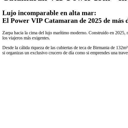
Lujo incomparable en alta mar:
El Power VIP Catamaran de 2025 de más de 
Zarpa hacia la cima del lujo marítimo moderno. Construido en 2025, 
los viajeros más exigentes.
Desde la cálida riqueza de las cubiertas de teca de Birmania de 132m² 
si organizas un exclusivo crucero de día como si emprendes una travesí
filter: 0; fileterIntensity: 0.0; filterMask: 0; captureOrientation: 18
photo;hw-remosaic: false;touch: (-1.0, -1.0);sceneMode: 12582912;cct
weatherInfo:103;temperature: 38;