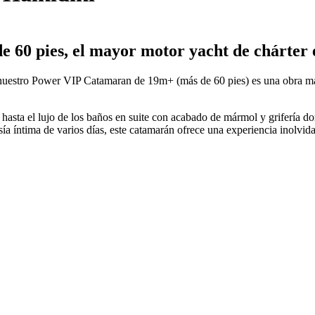
60 pies, el mayor motor yacht de chárter 
nuestro Power VIP Catamaran de 19m+ (más de 60 pies) es una obra mae
hasta el lujo de los baños en suite con acabado de mármol y grifería do
a íntima de varios días, este catamarán ofrece una experiencia inolvidab
0; runfunc: 0; algolist: 0; multi-frame: 1; brp_mask:0; brp_del_th:0.0000
_value: 0;AI_Scene: (2, 2);aec_lux: 172.0;aec_lux_index: 0;albedo: ;c