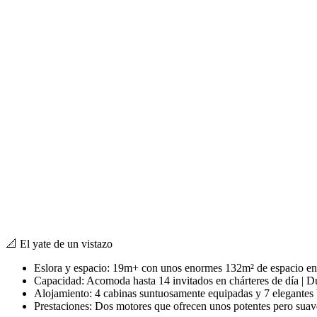
filter: 0; fileterIntensity: 0.0; filterMask: 0; captureOrientation: 18
photo;hw-remosaic: false;touch: (-1.0, -1.0);sceneMode: 12582912;cct
weatherInfo:103;temperature: 38;
📐 El yate de un vistazo
Eslora y espacio: 19m+ con unos enormes 132m² de espacio en 
Capacidad: Acomoda hasta 14 invitados en chárteres de día | D
Alojamiento: 4 cabinas suntuosamente equipadas y 7 elegantes
Prestaciones: Dos motores que ofrecen unos potentes pero sua