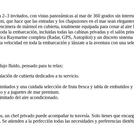
 2–3 invitados, con vistas panorámicas al mar de 360 grados sin interr
, que hace que las entradas y los chapuzones en el mar sean elegantes 
mera de mármol en cubierta, totalmente equipada para cenar al aire lib
oda la embarcación, incluidas todas las cabinas privadas y el salón prin
nica Raymarine completa (Radar, GPS, Autopilot) y un discreto sistema
a velocidad en toda la embarcación y lánzate a la aventura con una sel
lujo fluido, pensado para tu relax:
lación de cubierta dedicados a tu servicio.
imitados y una cuidada selección de fruta fresca y tabla de embutidos y
do y a juguetes de mar premium.
limitado del aire acondicionado.
tas, un chef privado puede acompañar tu travesía. Solo tienes que encar
 Se atienden a la perfección todas las necesidades y preferencias dietéti