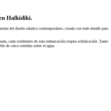
en Halkidiki.
stra del diseño náutico contemporáneo, creada con todo detalle para
rada, cada centímetro de esta embarcación respira sofisticación. Tanto
le de cinco estrellas sobre el agua.
,0.0000; brp_del_sen:0.0000,0.0000; motionR: 0; delta:null; module:
onfidence: ;motionLevel: 0;weatherinfo: weather??, icon:2,