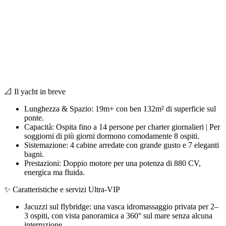
filter: 0; fileterIntensity: 0.0; filterMask: 0; captureOrientation: 180; runfunc: 0; algolist: 0; multi-frame: 1;
brp_mask:0; brp_del_th:0.0000,0.0000; brp_del_sen:0.0000,0.0000; motionR: 0; delta:null; module:
photo;hw-remosaic: false;touch: (-1.0, -1.0);sceneMode: 12582912;cct_value: 0;AI_Scene: (-1, -1);aec_lux:
194.0;aec_lux_index: 0;albedo: ;confidence: ;motionLevel: 0;weatherinfo: weather??, icon:2,
weatherInfo:103;temperature: 38;
📐 Il yacht in breve
Lunghezza & Spazio: 19m+ con ben 132m² di superficie sul
ponte.
Capacità: Ospita fino a 14 persone per charter giornalieri | Per
soggiorni di più giorni dormono comodamente 8 ospiti.
Sistemazione: 4 cabine arredate con grande gusto e 7 eleganti
bagni.
Prestazioni: Doppio motore per una potenza di 880 CV,
energica ma fluida.
✨ Caratteristiche e servizi Ultra-VIP
Jacuzzi sul flybridge: una vasca idromassaggio privata per 2–
3 ospiti, con vista panoramica a 360° sul mare senza alcuna
interruzione.