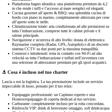
Piattaforma bagno idraulica: una piattaforma premium da 4,2
m che rende i tuffi e l’accesso al mare semplici ed eleganti.
Cucina gourmet all’aperto & BBQ: una splendida cucina di
bordo con piano in marmo, completamente attrezzata per cene
all’aperto sotto le stelle.
Climatizzazione totale: aria condizionata ad alte prestazioni su
tutta l’imbarcazione, comprese tutte le cabine private e il
salone principale.
Navigazione e sicurezza di alto livello: dotata di elettronica
Raymarine completa (Radar, GPS, Autopilot) e di un discreto
sistema CCTV su due ponti per la massima tranquillità.
Connessi e intrattenuti: resta in contatto con Wi‑Fi ad alta
velocità su tutta l’imbarcazione e tuffati nell’avventura con
una selezione di attrezzature premium per gli sport acquatici.
⚓ Cosa è incluso nel tuo charter
Lascia a noi la logistica. La tua prenotazione include un servizio
impeccabile di lusso, pensato per il tuo relax:
Equipaggio professionale: un Capitano esperto e una
Hostess/equipaggio di coperta dedicati al tuo servizio.
Carburante: completamente incluso per la rotta concordata.
Rinfreschi VIP: drink di benvenuto omaggio, soft drink/acqua