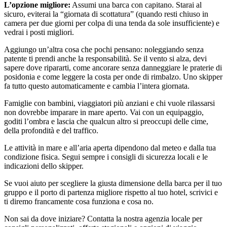
L’opzione migliore:
Assumi una barca con capitano. Starai al
sicuro, eviterai la “giornata di scottatura” (quando resti chiuso in
camera per due giorni per colpa di una tenda da sole insufficiente) e
vedrai i posti migliori.
Aggiungo un’altra cosa che pochi pensano: noleggiando senza
patente ti prendi anche la responsabilità. Se il vento si alza, devi
sapere dove ripararti, come ancorare senza danneggiare le praterie di
posidonia e come leggere la costa per onde di rimbalzo. Uno skipper
fa tutto questo automaticamente e cambia l’intera giornata.
Famiglie con bambini, viaggiatori più anziani e chi vuole rilassarsi
non dovrebbe imparare in mare aperto. Vai con un equipaggio,
goditi l’ombra e lascia che qualcun altro si preoccupi delle cime,
della profondità e del traffico.
Le attività in mare e all’aria aperta dipendono dal meteo e dalla tua
condizione fisica. Segui sempre i consigli di sicurezza locali e le
indicazioni dello skipper.
Se vuoi aiuto per scegliere la giusta dimensione della barca per il tuo
gruppo e il porto di partenza migliore rispetto al tuo hotel, scrivici e
ti diremo francamente cosa funziona e cosa no.
Non sai da dove iniziare? Contatta la nostra agenzia locale per