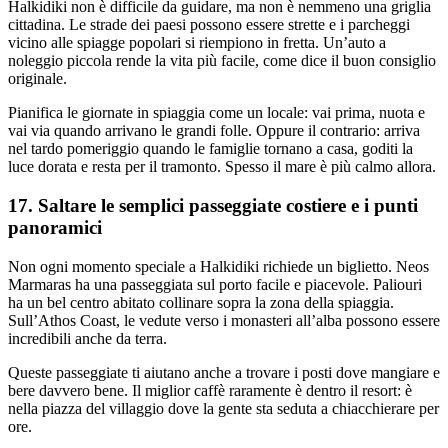
Halkidiki non è difficile da guidare, ma non è nemmeno una griglia
cittadina. Le strade dei paesi possono essere strette e i parcheggi
vicino alle spiagge popolari si riempiono in fretta. Un’auto a
noleggio piccola rende la vita più facile, come dice il buon consiglio
originale.
Pianifica le giornate in spiaggia come un locale: vai prima, nuota e
vai via quando arrivano le grandi folle. Oppure il contrario: arriva
nel tardo pomeriggio quando le famiglie tornano a casa, goditi la
luce dorata e resta per il tramonto. Spesso il mare è più calmo allora.
17. Saltare le semplici passeggiate costiere e i punti
panoramici
Non ogni momento speciale a Halkidiki richiede un biglietto. Neos
Marmaras ha una passeggiata sul porto facile e piacevole. Paliouri
ha un bel centro abitato collinare sopra la zona della spiaggia.
Sull’Athos Coast, le vedute verso i monasteri all’alba possono essere
incredibili anche da terra.
Queste passeggiate ti aiutano anche a trovare i posti dove mangiare e
bere davvero bene. Il miglior caffè raramente è dentro il resort: è
nella piazza del villaggio dove la gente sta seduta a chiacchierare per
ore.