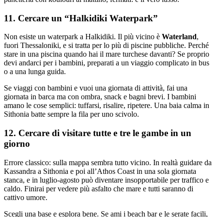
11. Cercare un “Halkidiki Waterpark”
Non esiste un waterpark a Halkidiki. Il più vicino è
Waterland
,
fuori Thessaloniki, e si tratta per lo più di piscine pubbliche. Perché
stare in una piscina quando hai il mare turchese davanti? Se proprio
devi andarci per i bambini, preparati a un viaggio complicato in bus
o a una lunga guida.
Se viaggi con bambini e vuoi una giornata di attività, fai una
giornata in barca ma con ombra, snack e bagni brevi. I bambini
amano le cose semplici: tuffarsi, risalire, ripetere. Una baia calma in
Sithonia batte sempre la fila per uno scivolo.
12. Cercare di visitare tutte e tre le gambe in un
giorno
Errore classico: sulla mappa sembra tutto vicino. In realtà guidare da
Kassandra a Sithonia e poi all’Athos Coast in una sola giornata
stanca, e in luglio-agosto può diventare insopportabile per traffico e
caldo. Finirai per vedere più asfalto che mare e tutti saranno di
cattivo umore.
Scegli una base e esplora bene. Se ami i beach bar e le serate facili,