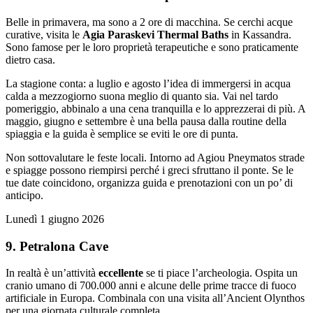
Belle in primavera, ma sono a 2 ore di macchina. Se cerchi acque
curative, visita le
Agia Paraskevi Thermal Baths
in Kassandra.
Sono famose per le loro proprietà terapeutiche e sono praticamente
dietro casa.
La stagione conta: a luglio e agosto l’idea di immergersi in acqua
calda a mezzogiorno suona meglio di quanto sia. Vai nel tardo
pomeriggio, abbinalo a una cena tranquilla e lo apprezzerai di più. A
maggio, giugno e settembre è una bella pausa dalla routine della
spiaggia e la guida è semplice se eviti le ore di punta.
Non sottovalutare le feste locali. Intorno ad Agiou Pneymatos strade
e spiagge possono riempirsi perché i greci sfruttano il ponte. Se le
tue date coincidono, organizza guida e prenotazioni con un po’ di
anticipo.
Lunedì 1 giugno 2026
9. Petralona Cave
In realtà è un’attività
eccellente
se ti piace l’archeologia. Ospita un
cranio umano di 700.000 anni e alcune delle prime tracce di fuoco
artificiale in Europa. Combinala con una visita all’Ancient Olynthos
per una giornata culturale completa.