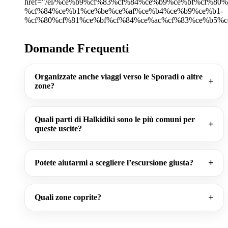
href="/el/%ce%b9%cf%83%cf%84%ce%b9%ce%bf%cf%80
%cf%84%ce%b1%ce%be%ce%af%ce%b4%ce%b9%ce%b1-
%cf%80%cf%81%ce%bf%cf%84%ce%ac%cf%83%ce%b5%c
Domande Frequenti
Organizzate anche viaggi verso le Sporadi o altre
zone?
Quali parti di Halkidiki sono le più comuni per
queste uscite?
Potete aiutarmi a scegliere l’escursione giusta?
Quali zone coprite?