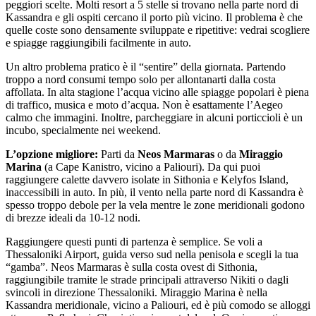
peggiori scelte. Molti resort a 5 stelle si trovano nella parte nord di
Kassandra e gli ospiti cercano il porto più vicino. Il problema è che
quelle coste sono densamente sviluppate e ripetitive: vedrai scogliere
e spiagge raggiungibili facilmente in auto.
Un altro problema pratico è il “sentire” della giornata. Partendo
troppo a nord consumi tempo solo per allontanarti dalla costa
affollata. In alta stagione l’acqua vicino alle spiagge popolari è piena
di traffico, musica e moto d’acqua. Non è esattamente l’Aegeo
calmo che immagini. Inoltre, parcheggiare in alcuni porticcioli è un
incubo, specialmente nei weekend.
L’opzione migliore:
Parti da
Neos Marmaras
o da
Miraggio
Marina
(a Cape Kanistro, vicino a Paliouri). Da qui puoi
raggiungere calette davvero isolate in Sithonia e Kelyfos Island,
inaccessibili in auto. In più, il vento nella parte nord di Kassandra è
spesso troppo debole per la vela mentre le zone meridionali godono
di brezze ideali da 10-12 nodi.
Raggiungere questi punti di partenza è semplice. Se voli a
Thessaloniki Airport, guida verso sud nella penisola e scegli la tua
“gamba”. Neos Marmaras è sulla costa ovest di Sithonia,
raggiungibile tramite le strade principali attraverso Nikiti o dagli
svincoli in direzione Thessaloniki. Miraggio Marina è nella
Kassandra meridionale, vicino a Paliouri, ed è più comodo se alloggi