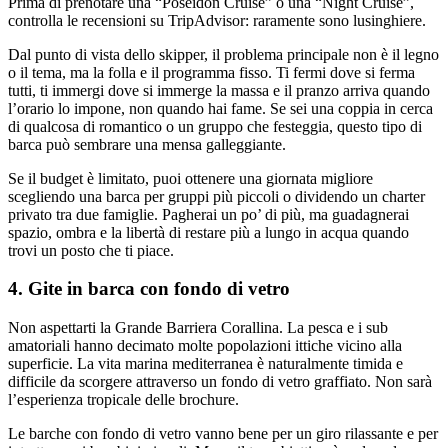
Prima di prenotare una “Poseidon Cruise” o una “Night Cruise”,
controlla le recensioni su TripAdvisor: raramente sono lusinghiere.
Dal punto di vista dello skipper, il problema principale non è il legno
o il tema, ma la folla e il programma fisso. Ti fermi dove si ferma
tutti, ti immergi dove si immerge la massa e il pranzo arriva quando
l’orario lo impone, non quando hai fame. Se sei una coppia in cerca
di qualcosa di romantico o un gruppo che festeggia, questo tipo di
barca può sembrare una mensa galleggiante.
Se il budget è limitato, puoi ottenere una giornata migliore
scegliendo una barca per gruppi più piccoli o dividendo un charter
privato tra due famiglie. Pagherai un po’ di più, ma guadagnerai
spazio, ombra e la libertà di restare più a lungo in acqua quando
trovi un posto che ti piace.
4. Gite in barca con fondo di vetro
Non aspettarti la Grande Barriera Corallina. La pesca e i sub
amatoriali hanno decimato molte popolazioni ittiche vicino alla
superficie. La vita marina mediterranea è naturalmente timida e
difficile da scorgere attraverso un fondo di vetro graffiato. Non sarà
l’esperienza tropicale delle brochure.
Le barche con fondo di vetro vanno bene per un giro rilassante e per