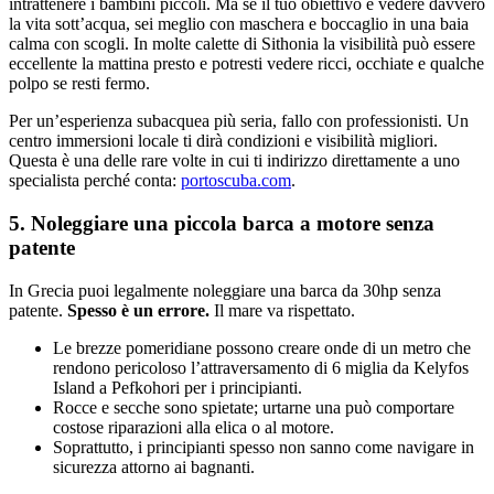
intrattenere i bambini piccoli. Ma se il tuo obiettivo è vedere davvero
la vita sott’acqua, sei meglio con maschera e boccaglio in una baia
calma con scogli. In molte calette di Sithonia la visibilità può essere
eccellente la mattina presto e potresti vedere ricci, occhiate e qualche
polpo se resti fermo.
Per un’esperienza subacquea più seria, fallo con professionisti. Un
centro immersioni locale ti dirà condizioni e visibilità migliori.
Questa è una delle rare volte in cui ti indirizzo direttamente a uno
specialista perché conta:
portoscuba.com
.
5. Noleggiare una piccola barca a motore senza
patente
In Grecia puoi legalmente noleggiare una barca da 30hp senza
patente.
Spesso è un errore.
Il mare va rispettato.
Le brezze pomeridiane possono creare onde di un metro che
rendono pericoloso l’attraversamento di 6 miglia da Kelyfos
Island a Pefkohori per i principianti.
Rocce e secche sono spietate; urtarne una può comportare
costose riparazioni alla elica o al motore.
Soprattutto, i principianti spesso non sanno come navigare in
sicurezza attorno ai bagnanti.