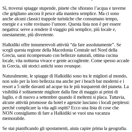
Sì, troverai spiagge stupende, pinete che sfiorano l’acqua e taverne
che grigliano ancora il pesce alla maniera semplice. Ma ci sono
anche alcuni classici trappole turistiche che consumano tempo,
energie e a volte rovinano l’umore. Questa lista non è per essere
negativa: serve a rendere il viaggio più semplice, più locale e,
onestamente, più divertente.
Halkidiki offre innumerevoli attività “da fare assolutamente”. Se
scegli questa regione della Macedonia Centrale nel Nord della
Grecia, sarai ricompensato con bellezze naturali, ottima cucina
locale, vita notturna vivace e gente accogliente. Come spesso accade
in Grecia, siti storici antichi sono ovunque.
Naturalmente, le spiagge di Halkidiki sono tra le migliori al mondo,
non solo per la loro bellezza ma anche per i beach bar moderni e i
resort a 5 stelle davanti ad acque tra le più trasparenti del pianeta. La
visibilità è solitamente migliore dalla fine di maggio ai primi di
luglio, e di nuovo a settembre quando il meltemi si placa. Tuttavia,
alcune attività promosse da hotel e agenzie lasciano i locali perplessi:
perché complicare la vita agli ospiti? Ecco una lista di cose che
NON consigliamo di fare a Halkidiki se vuoi una vacanza
memorabile.
Se stai pianificando gli spostamenti, aiuta capire prima la geografia.