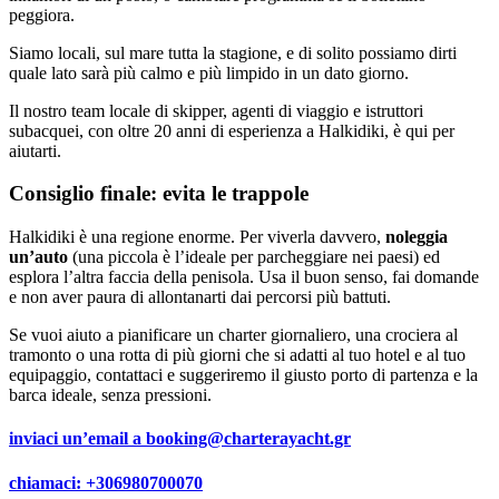
peggiora.
Siamo locali, sul mare tutta la stagione, e di solito possiamo dirti
quale lato sarà più calmo e più limpido in un dato giorno.
Il nostro team locale di skipper, agenti di viaggio e istruttori
subacquei, con oltre 20 anni di esperienza a Halkidiki, è qui per
aiutarti.
Consiglio finale: evita le trappole
Halkidiki è una regione enorme. Per viverla davvero,
noleggia
un’auto
(una piccola è l’ideale per parcheggiare nei paesi) ed
esplora l’altra faccia della penisola. Usa il buon senso, fai domande
e non aver paura di allontanarti dai percorsi più battuti.
Se vuoi aiuto a pianificare un charter giornaliero, una crociera al
tramonto o una rotta di più giorni che si adatti al tuo hotel e al tuo
equipaggio, contattaci e suggeriremo il giusto porto di partenza e la
barca ideale, senza pressioni.
inviaci un’email a
booking@charterayacht.gr
chiamaci:
+306980700070