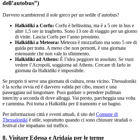
dell’autobus”)
Davvero scambieresti il sole greco per un sedile d’autobus?
Halkidiki a Corfu:
Corfu è bellissima, ma è a 5 ore in bus e
altre 1,5 ore in traghetto. Sono 13 ore di viaggio per un giorno
di visite. Lascia Corfu per l’anno prossimo.
Halkidiki a Meteora:
Meteora è mozzafiato ma sono 5 ore di
guida per tratta. A meno che non pernotti, è una giornata
estenuante che non vale lo sfinimento.
Halkidiki ad Athens:
È l’idea peggiore in assoluto. Se vuoi
vedere l’Acropoli, soggiorna ad Athens. Cercare di farlo in
giornata da Halkidiki è impossibile.
Se proprio ti serve una giornata di cultura, resta vicino. Thessaloniki
è la scelta ovvia ed è davvero valida per cibo, musei e una
passeggiata sul lungomare. Puoi guidare o prendere pullman
intercity a seconda di dove alloggi. Vai presto, parcheggia una volta
e cammina. Poi torna a Halkidiki per il tramonto e un bagno.
Per informazioni città e eventi attuali, il sito del
Comune di
Thessaloniki
è utile, soprattutto quando ci sono chiusure stradali o
festival che impattano sul traffico.
8. Visitare Edessa e Aridaia per le terme