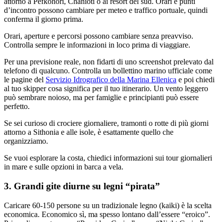
attorno a Pefkohori, Chanioti o ai resort del sud. Orari e punti
d’incontro possono cambiare per meteo e traffico portuale, quindi
conferma il giorno prima.
Orari, aperture e percorsi possono cambiare senza preavviso.
Controlla sempre le informazioni in loco prima di viaggiare.
Per una previsione reale, non fidarti di uno screenshot prelevato dal
telefono di qualcuno. Controlla un bollettino marino ufficiale come
le pagine del
Servizio Idrografico della Marina Ellenica
e poi chiedi
al tuo skipper cosa significa per il tuo itinerario. Un vento leggero
può sembrare noioso, ma per famiglie e principianti può essere
perfetto.
Se sei curioso di crociere giornaliere, tramonti o rotte di più giorni
attorno a Sithonia e alle isole, è esattamente quello che
organizziamo.
Se vuoi esplorare la costa, chiedici informazioni sui tour giornalieri
in mare e sulle opzioni in barca a vela.
3. Grandi gite diurne su legni “pirata”
Caricare 60-150 persone su un tradizionale legno (kaiki) è la scelta
economica. Economico sì, ma spesso lontano dall’essere “eroico”.