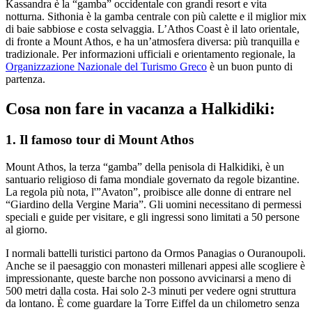
Kassandra è la “gamba” occidentale con grandi resort e vita
notturna. Sithonia è la gamba centrale con più calette e il miglior mix
di baie sabbiose e costa selvaggia. L’Athos Coast è il lato orientale,
di fronte a Mount Athos, e ha un’atmosfera diversa: più tranquilla e
tradizionale. Per informazioni ufficiali e orientamento regionale, la
Organizzazione Nazionale del Turismo Greco
è un buon punto di
partenza.
Cosa non fare in vacanza a Halkidiki:
1. Il famoso tour di Mount Athos
Mount Athos, la terza “gamba” della penisola di Halkidiki, è un
santuario religioso di fama mondiale governato da regole bizantine.
La regola più nota, l'”Avaton”, proibisce alle donne di entrare nel
“Giardino della Vergine Maria”. Gli uomini necessitano di permessi
speciali e guide per visitare, e gli ingressi sono limitati a 50 persone
al giorno.
I normali battelli turistici partono da Ormos Panagias o Ouranoupoli.
Anche se il paesaggio con monasteri millenari appesi alle scogliere è
impressionante, queste barche non possono avvicinarsi a meno di
500 metri dalla costa. Hai solo 2-3 minuti per vedere ogni struttura
da lontano. È come guardare la Torre Eiffel da un chilometro senza