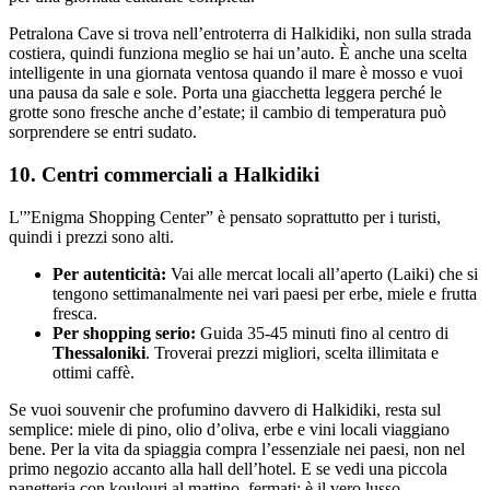
Petralona Cave si trova nell’entroterra di Halkidiki, non sulla strada
costiera, quindi funziona meglio se hai un’auto. È anche una scelta
intelligente in una giornata ventosa quando il mare è mosso e vuoi
una pausa da sale e sole. Porta una giacchetta leggera perché le
grotte sono fresche anche d’estate; il cambio di temperatura può
sorprendere se entri sudato.
10. Centri commerciali a Halkidiki
L'”Enigma Shopping Center” è pensato soprattutto per i turisti,
quindi i prezzi sono alti.
Per autenticità:
Vai alle mercat locali all’aperto (Laiki) che si
tengono settimanalmente nei vari paesi per erbe, miele e frutta
fresca.
Per shopping serio:
Guida 35-45 minuti fino al centro di
Thessaloniki
. Troverai prezzi migliori, scelta illimitata e
ottimi caffè.
Se vuoi souvenir che profumino davvero di Halkidiki, resta sul
semplice: miele di pino, olio d’oliva, erbe e vini locali viaggiano
bene. Per la vita da spiaggia compra l’essenziale nei paesi, non nel
primo negozio accanto alla hall dell’hotel. E se vedi una piccola
panetteria con koulouri al mattino, fermati: è il vero lusso.