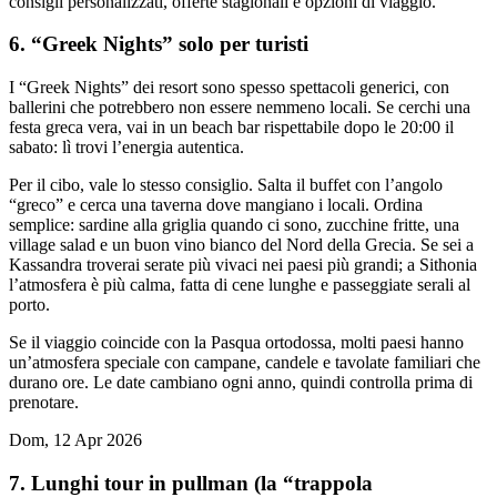
consigli personalizzati, offerte stagionali e opzioni di viaggio.
6. “Greek Nights” solo per turisti
I “Greek Nights” dei resort sono spesso spettacoli generici, con
ballerini che potrebbero non essere nemmeno locali. Se cerchi una
festa greca vera, vai in un beach bar rispettabile dopo le 20:00 il
sabato: lì trovi l’energia autentica.
Per il cibo, vale lo stesso consiglio. Salta il buffet con l’angolo
“greco” e cerca una taverna dove mangiano i locali. Ordina
semplice: sardine alla griglia quando ci sono, zucchine fritte, una
village salad e un buon vino bianco del Nord della Grecia. Se sei a
Kassandra troverai serate più vivaci nei paesi più grandi; a Sithonia
l’atmosfera è più calma, fatta di cene lunghe e passeggiate serali al
porto.
Se il viaggio coincide con la Pasqua ortodossa, molti paesi hanno
un’atmosfera speciale con campane, candele e tavolate familiari che
durano ore. Le date cambiano ogni anno, quindi controlla prima di
prenotare.
Dom, 12 Apr 2026
7. Lunghi tour in pullman (la “trappola