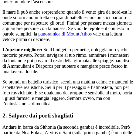
poter prendere l’ascensore.
Il mare lì può anche sorprendere: quando il vento gira da nord-est le
onde si formano in fretta e i grandi battelli escursionistici partono
comunque per rispettare gli orari. Finirai per passare mezza giornata
a guardare persone con la nausea. Se vuoi le regole e il contesto in
parole semplici, la
panoramica di Mount Athos
vale una lettura
veloce prima di decidere.
L’opzione migliore:
Se il budget lo permette, noleggia uno yacht
motorio privato. Potrai navigare al tuo ritmo, ammirare i monasteri
da lontano e poi passare il resto della giornata alle spiagge-paradiso
di Ammouliani e Diaporos per nuotare e mangiare pesce fresco in
una taverna locale.
Se prendi un battello turistico, scegli una mattina calma e mantieni le
aspettative realistiche. Sei lì per il paesaggio e l’atmosfera, non per
foto ravvicinate. E se qualcuno del gruppo è sensibile al moto, porta
i giusti farmaci e mangia leggero. Sembra ovvio, ma con
l’entusiasmo si dimentica.
2. Salpare dai porti sbagliati
Andare in barca da Sithonia (la seconda gamba) è incredibile. Però
partire da Nea Fokea, Afytos o Sani (sulla prima gamba) è una delle