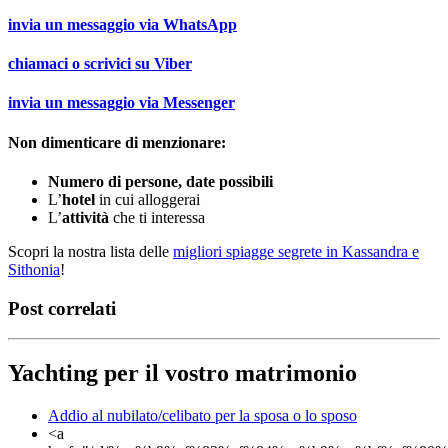
invia un messaggio via
WhatsApp
chiamaci o scrivici su
Viber
invia un messaggio via
Messenger
Non dimenticare di menzionare:
Numero di persone, date possibili
L’
hotel
in cui alloggerai
L’
attività
che ti interessa
Scopri la nostra lista delle
migliori spiagge segrete in Kassandra e
Sithonia
!
Post correlati
Yachting per il vostro matrimonio
Addio al nubilato/celibato per la sposa o lo sposo
<a