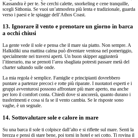
Kassandra è per te. Se cerchi calette, snorkeling e cene tranquille,
scegli Sithonia. Se vuoi un’atmosfera più lenta e tradizionale, guarda
verso i paesi e le spiagge dell’Athos Coast.
13. Ignorare il vento e prenotare un giorno in barca
a occhi chiusi
La gente vede il sole e pensa che il mare sia piatto. Non sempre. A
Halkidiki una mattina calma può diventare ventosa nel pomeriggio,
specialmente nei traversi aperti. Un buon skipper aggiusterà
l’itinerario, ma se prenoti l’area sbagliata potresti passare metà del
charter saltando sulle onde.
La mia regola è semplice. Famiglie e principianti dovrebbero
puntare a partenze precoci e rotte più riparate. I nuotatori esperti e i
gruppi avventurosi possono affrontare più mare aperto, ma anche
per loro il comfort conta. Chiedi dove si ancorerà, quanto durano i
trasferimenti e cosa si fa se il vento cambia. Se le risposte sono
vaghe, è un segnale.
14. Sottovalutare sole e calore in mare
Su una barca il sole ti colpisce dall’alto e si riflette sul mare. Senti la
brezza e pensi di stare bene, poi torni in hotel e sei cotto. Ti rovina il