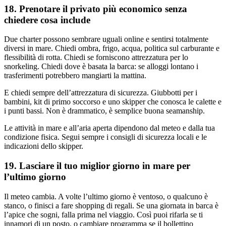
18. Prenotare il privato più economico senza
chiedere cosa include
Due charter possono sembrare uguali online e sentirsi totalmente
diversi in mare. Chiedi ombra, frigo, acqua, politica sul carburante e
flessibilità di rotta. Chiedi se forniscono attrezzatura per lo
snorkeling. Chiedi dove è basata la barca: se alloggi lontano i
trasferimenti potrebbero mangiarti la mattina.
E chiedi sempre dell’attrezzatura di sicurezza. Giubbotti per i
bambini, kit di primo soccorso e uno skipper che conosca le calette e
i punti bassi. Non è drammatico, è semplice buona seamanship.
Le attività in mare e all’aria aperta dipendono dal meteo e dalla tua
condizione fisica. Segui sempre i consigli di sicurezza locali e le
indicazioni dello skipper.
19. Lasciare il tuo miglior giorno in mare per
l’ultimo giorno
Il meteo cambia. A volte l’ultimo giorno è ventoso, o qualcuno è
stanco, o finisci a fare shopping di regali. Se una giornata in barca è
l’apice che sogni, falla prima nel viaggio. Così puoi rifarla se ti
innamori di un posto, o cambiare programma se il bollettino