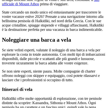
ufficiale di Mount Athos
prima di viaggiare.
State cercando un modo unico ed entusiasmante per trascorrere le
vostre vacanze estive 2026? Pensate a una navigazione intorno alla
bellissima penisola di Halkidiki, nel nord della Grecia. Con le sue
acque cristalline, spiagge stupende e villaggi affascinanti, Halkidiki
è la destinazione perfetta per una vacanza in barca indimenticabile.
Noleggiare una barca a vela
Se siete velisti esperti, valutate il noleggio di una barca a vela per
esplorare la costa in totale autonomia. Con molti tipi di imbarcazioni
disponibili, dalle piccole e scattanti alle più grandi e lussuose,
troverete sicuramente la barca adatta alle vostre esigenze.
Se non siete esperti, niente paura. Molte compagnie di charter
offrono noleggi con skipper e equipaggio, così potete rilassarvi e
lasciare che i professionisti si occupino di tutto.
Itinerari di vela
Halkidiki offre molte opportunità di esplorazione, con tre penisole
distinte da scoprire: Kassandra, Sithonia e Mount Athos. Ogni
penisola ha un carattere e un fascino unici, quindi vale la pena