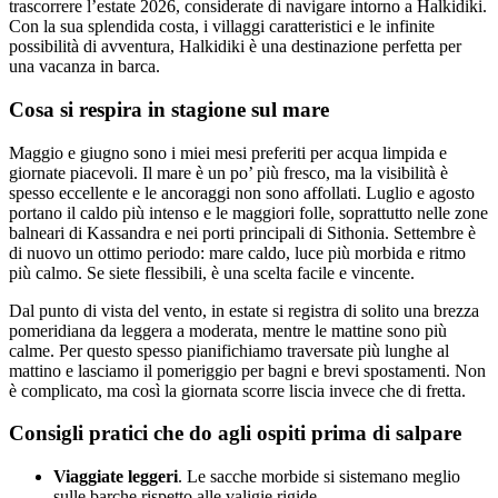
trascorrere l’estate 2026, considerate di navigare intorno a Halkidiki.
Con la sua splendida costa, i villaggi caratteristici e le infinite
possibilità di avventura, Halkidiki è una destinazione perfetta per
una vacanza in barca.
Cosa si respira in stagione sul mare
Maggio e giugno sono i miei mesi preferiti per acqua limpida e
giornate piacevoli. Il mare è un po’ più fresco, ma la visibilità è
spesso eccellente e le ancoraggi non sono affollati. Luglio e agosto
portano il caldo più intenso e le maggiori folle, soprattutto nelle zone
balneari di Kassandra e nei porti principali di Sithonia. Settembre è
di nuovo un ottimo periodo: mare caldo, luce più morbida e ritmo
più calmo. Se siete flessibili, è una scelta facile e vincente.
Dal punto di vista del vento, in estate si registra di solito una brezza
pomeridiana da leggera a moderata, mentre le mattine sono più
calme. Per questo spesso pianifichiamo traversate più lunghe al
mattino e lasciamo il pomeriggio per bagni e brevi spostamenti. Non
è complicato, ma così la giornata scorre liscia invece che di fretta.
Consigli pratici che do agli ospiti prima di salpare
Viaggiate leggeri
. Le sacche morbide si sistemano meglio
sulle barche rispetto alle valigie rigide.