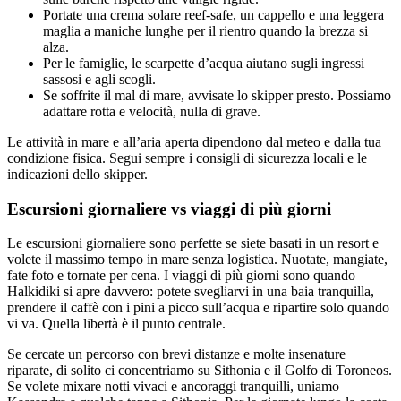
Portate una crema solare reef-safe, un cappello e una leggera
maglia a maniche lunghe per il rientro quando la brezza si
alza.
Per le famiglie, le scarpette d’acqua aiutano sugli ingressi
sassosi e agli scogli.
Se soffrite il mal di mare, avvisate lo skipper presto. Possiamo
adattare rotta e velocità, nulla di grave.
Le attività in mare e all’aria aperta dipendono dal meteo e dalla tua
condizione fisica. Segui sempre i consigli di sicurezza locali e le
indicazioni dello skipper.
Escursioni giornaliere vs viaggi di più giorni
Le escursioni giornaliere sono perfette se siete basati in un resort e
volete il massimo tempo in mare senza logistica. Nuotate, mangiate,
fate foto e tornate per cena. I viaggi di più giorni sono quando
Halkidiki si apre davvero: potete svegliarvi in una baia tranquilla,
prendere il caffè con i pini a picco sull’acqua e ripartire solo quando
vi va. Quella libertà è il punto centrale.
Se cercate un percorso con brevi distanze e molte insenature
riparate, di solito ci concentriamo su Sithonia e il Golfo di Toroneos.
Se volete mixare notti vivaci e ancoraggi tranquilli, uniamo