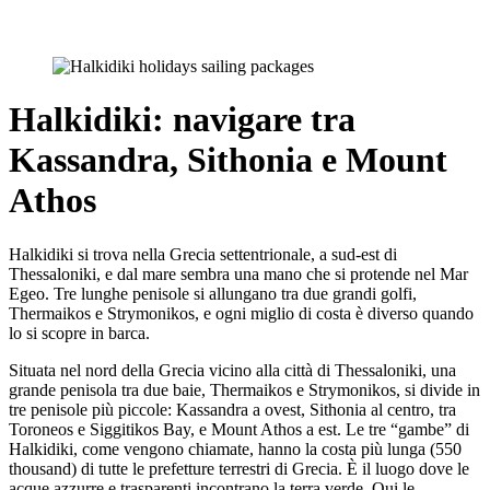
Halkidiki: navigare tra
Kassandra, Sithonia e Mount
Athos
Halkidiki si trova nella Grecia settentrionale, a sud-est di
Thessaloniki, e dal mare sembra una mano che si protende nel Mar
Egeo. Tre lunghe penisole si allungano tra due grandi golfi,
Thermaikos e Strymonikos, e ogni miglio di costa è diverso quando
lo si scopre in barca.
Situata nel nord della Grecia vicino alla città di Thessaloniki, una
grande penisola tra due baie, Thermaikos e Strymonikos, si divide in
tre penisole più piccole: Kassandra a ovest, Sithonia al centro, tra
Toroneos e Siggitikos Bay, e Mount Athos a est. Le tre “gambe” di
Halkidiki, come vengono chiamate, hanno la costa più lunga (550
thousand) di tutte le prefetture terrestri di Grecia. È il luogo dove le
acque azzurre e trasparenti incontrano la terra verde. Qui le