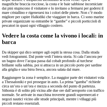
magnifiche braccia rocciose, la costa e le baie sabbiose incorniciate
dai pini stupiscono il visitatore e lo invitano a fermarsi per godersi il
mare cristallino e rigenerarsi tra i colori delle pinete. Non c’è modo
migliore per capire Halkidiki che viaggiare in barca. Ci sono marine
private organizzate su entrambe le “gambe” e piccoli porticcioli di
pescatori in quasi ogni villaggio costiero.
Vedere la costa come la vivono i locali: in
barca
Da skipper qui dico sempre agli ospiti la stessa cosa. Dalla strada
vedi fotogrammi. Dal ponte vedi l’intera storia. Si cala l’ancora per
un bagno dove l’acqua passa dal cobalt profondo al turchese
brillante sulla sabbia, poi si attracca in un piccolo porto per sardine
alla griglia e una birra fresca, ancora salata dal mare.
Raggiungere la zona è semplice. La maggior parte dei visitatori vola
a Thessaloniki e poi prosegue in auto. La prima “gamba” richiede
circa un’ora o un’ora e mezza a seconda del punto di partenza.
Sithonia è di solito più vicina alle due ore dall’aeroporto con traffico
normale. Se arrivate in macchina troverete grandi supermercati e
negozi nautici vicino alle strade principali, mentre i villaggi più
piccoli restano essenziali.