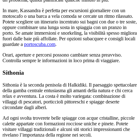
In mare, Kassandra è perfetta per escursioni giornaliere con un
motoscafo o una barca a vela comoda se cercate un ritmo rilassato.
Potete scegliere un itinerario incentrato sui bagni con due o tre soste,
oppure combinare una lunga sosta in spiaggia con un pranzo in
porto. Se amate immersioni e snorkeling, la visibilità spesso migliora
fuori dalle baie più affollate. Per opzioni subacquee e consigli locali
guardate a
portoscuba.com
.
Orari, aperture e percorsi possono cambiare senza preavviso.
Controlla sempre le informazioni in loco prima di viaggiare.
Sithonia
Sithonia è la seconda penisola di Halkidiki. Il paesaggio spettacolare
della gamba centrale entusiasma gli amanti della natura e chi cerca
relax e avventura. La costa è molto variegata: combinazione di
villaggi di pescatori, porticcioli pittoreschi e spiagge deserte
circondate dagli alberi.
Ad ogni svolta troverete belle spiagge con acque cristalline, piccole
calette appartate con formazioni rocciose uniche e pinete. Potete
visitare villaggi tradizionali e alcuni siti storici impressionanti che
rivelano l’importanza della regione nei secoli.