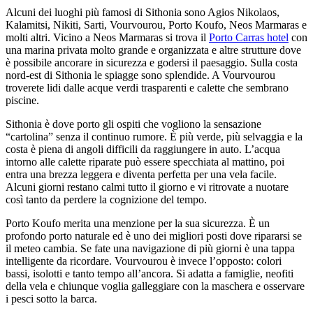
Alcuni dei luoghi più famosi di Sithonia sono Agios Nikolaos,
Kalamitsi, Nikiti, Sarti, Vourvourou, Porto Koufo, Neos Marmaras e
molti altri. Vicino a Neos Marmaras si trova il
Porto Carras hotel
con
una marina privata molto grande e organizzata e altre strutture dove
è possibile ancorare in sicurezza e godersi il paesaggio. Sulla costa
nord-est di Sithonia le spiagge sono splendide. A Vourvourou
troverete lidi dalle acque verdi trasparenti e calette che sembrano
piscine.
Sithonia è dove porto gli ospiti che vogliono la sensazione
“cartolina” senza il continuo rumore. È più verde, più selvaggia e la
costa è piena di angoli difficili da raggiungere in auto. L’acqua
intorno alle calette riparate può essere specchiata al mattino, poi
entra una brezza leggera e diventa perfetta per una vela facile.
Alcuni giorni restano calmi tutto il giorno e vi ritrovate a nuotare
così tanto da perdere la cognizione del tempo.
Porto Koufo merita una menzione per la sua sicurezza. È un
profondo porto naturale ed è uno dei migliori posti dove ripararsi se
il meteo cambia. Se fate una navigazione di più giorni è una tappa
intelligente da ricordare. Vourvourou è invece l’opposto: colori
bassi, isolotti e tanto tempo all’ancora. Si adatta a famiglie, neofiti
della vela e chiunque voglia galleggiare con la maschera e osservare
i pesci sotto la barca.