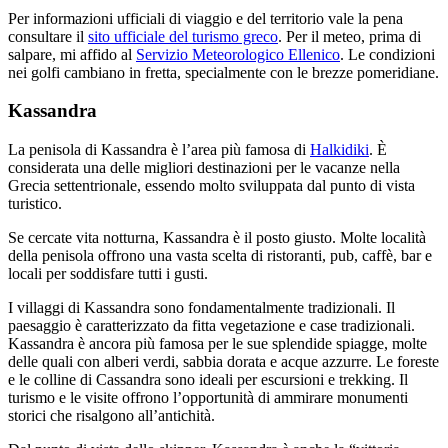
Per informazioni ufficiali di viaggio e del territorio vale la pena
consultare il
sito ufficiale del turismo greco
. Per il meteo, prima di
salpare, mi affido al
Servizio Meteorologico Ellenico
. Le condizioni
nei golfi cambiano in fretta, specialmente con le brezze pomeridiane.
Kassandra
La penisola di Kassandra è l’area più famosa di
Halkidiki
. È
considerata una delle migliori destinazioni per le vacanze nella
Grecia settentrionale, essendo molto sviluppata dal punto di vista
turistico.
Se cercate vita notturna, Kassandra è il posto giusto. Molte località
della penisola offrono una vasta scelta di ristoranti, pub, caffè, bar e
locali per soddisfare tutti i gusti.
I villaggi di Kassandra sono fondamentalmente tradizionali. Il
paesaggio è caratterizzato da fitta vegetazione e case tradizionali.
Kassandra è ancora più famosa per le sue splendide spiagge, molte
delle quali con alberi verdi, sabbia dorata e acque azzurre. Le foreste
e le colline di Cassandra sono ideali per escursioni e trekking. Il
turismo e le visite offrono l’opportunità di ammirare monumenti
storici che risalgono all’antichità.