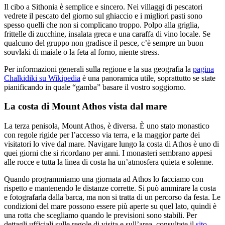
Il cibo a Sithonia è semplice e sincero. Nei villaggi di pescatori
vedrete il pescato del giorno sul ghiaccio e i migliori pasti sono
spesso quelli che non si complicano troppo. Polpo alla griglia,
frittelle di zucchine, insalata greca e una caraffa di vino locale. Se
qualcuno del gruppo non gradisce il pesce, c’è sempre un buon
souvlaki di maiale o la feta al forno, niente stress.
Per informazioni generali sulla regione e la sua geografia la
pagina
Chalkidiki su Wikipedia
è una panoramica utile, soprattutto se state
pianificando in quale “gamba” basare il vostro soggiorno.
La costa di Mount Athos vista dal mare
La terza penisola, Mount Athos, è diversa. È uno stato monastico
con regole rigide per l’accesso via terra, e la maggior parte dei
visitatori lo vive dal mare. Navigare lungo la costa di Athos è uno di
quei giorni che si ricordano per anni. I monasteri sembrano appesi
alle rocce e tutta la linea di costa ha un’atmosfera quieta e solenne.
Quando programmiamo una giornata ad Athos lo facciamo con
rispetto e mantenendo le distanze corrette. Si può ammirare la costa
e fotografarla dalla barca, ma non si tratta di un percorso da festa. Le
condizioni del mare possono essere più aperte su quel lato, quindi è
una rotta che scegliamo quando le previsioni sono stabili. Per
dettagli ufficiali sulle regole di visita e sull’area, consultate il
sito