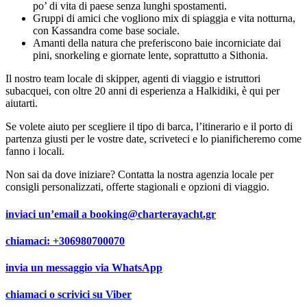
po’ di vita di paese senza lunghi spostamenti.
Gruppi di amici che vogliono mix di spiaggia e vita notturna,
con Kassandra come base sociale.
Amanti della natura che preferiscono baie incorniciate dai
pini, snorkeling e giornate lente, soprattutto a Sithonia.
Il nostro team locale di skipper, agenti di viaggio e istruttori
subacquei, con oltre 20 anni di esperienza a Halkidiki, è qui per
aiutarti.
Se volete aiuto per scegliere il tipo di barca, l’itinerario e il porto di
partenza giusti per le vostre date, scriveteci e lo pianificheremo come
fanno i locali.
Non sai da dove iniziare? Contatta la nostra agenzia locale per
consigli personalizzati, offerte stagionali e opzioni di viaggio.
inviaci un’email a
booking@charterayacht.gr
chiamaci:
+306980700070
invia un messaggio via
WhatsApp
chiamaci o scrivici su
Viber