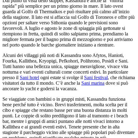
Dal punto di vista dello skipper, Kassandra è anche la “vittoria
rapida” più semplice per un primo giorno in mare. Il lato ovest
guarda al Golfo di Thermaikos e può risultare più calmo all’inizio
della stagione. Il lato est si affaccia sul Golfo di Toroneos e offre più
opzioni per saltare verso Sithonia quando le previsioni sono
favorevoli. A luglio e agosto le zone di spiaggia più gettonate si
riempiono in fretta, quindi di solito salpiamo prima, prendiamo la
migliore fermata per il bagno prima di mezzogiorno e poi arriviamo
nel porto quando le barche giornaliere iniziano a rientrare.
Alcuni dei villaggi più noti di Kassandra sono Afytos, Hanioti,
Fourka, Kallithea, Kryopigi, Pefkohori, Polihrono, Posidi e Sani.
Tutti hanno una bellezza unica, spiagge meravigliose, vivace vita
notturna e vari eventi culturali come concerti estivi. In particolare
presso il
Sani hotel
ogni estate si svolge il
Sani festival
, che richiama
visitatori da tutto il mondo. C’è anche la
Sani marina
dove si può
ancorare lo yacht e godersi la vacanza.
Se viaggiate con bambini o in gruppi misti, Kassandra funziona
bene perché tutto è vicino. Brevi trasferimenti, molta scelta per il
cibo e spiagge che restano basse per una buona distanza in molti
punti. Le coppie di solito prediligono il lato al tramonto e i beach
bar, mentre i gruppi di amici puntano alle notti vivaci intorno a
Kallithea e ai grandi eventi estivi. Tenete presente che in alta
stagione il parcheggio vicino alle spiagge più popolari può diventare
un problema, quindi pianificate qualche minuto in più.