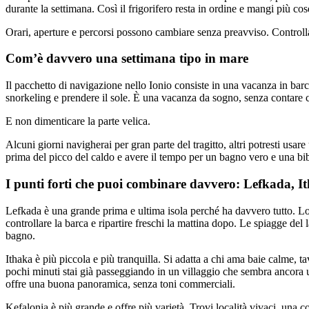
durante la settimana. Così il frigorifero resta in ordine e mangi più co
Orari, aperture e percorsi possono cambiare senza preavviso. Controll
Com’è davvero una settimana tipo in mare
Il pacchetto di navigazione nello Ionio consiste in una vacanza in barca 
snorkeling e prendere il sole. È una vacanza da sogno, senza contare c
E non dimenticare la parte velica.
Alcuni giorni navigherai per gran parte del tragitto, altri potresti us
prima del picco del caldo e avere il tempo per un bagno vero e una bibi
I punti forti che puoi combinare davvero: Lefkada, I
Lefkada è una grande prima e ultima isola perché ha davvero tutto. Logi
controllare la barca e ripartire freschi la mattina dopo. Le spiagge d
bagno.
Ithaka è più piccola e più tranquilla. Si adatta a chi ama baie calme, ta
pochi minuti stai già passeggiando in un villaggio che sembra ancora un’i
offre una buona panoramica, senza toni commerciali.
Kefalonia è più grande e offre più varietà. Trovi località vivaci, una 