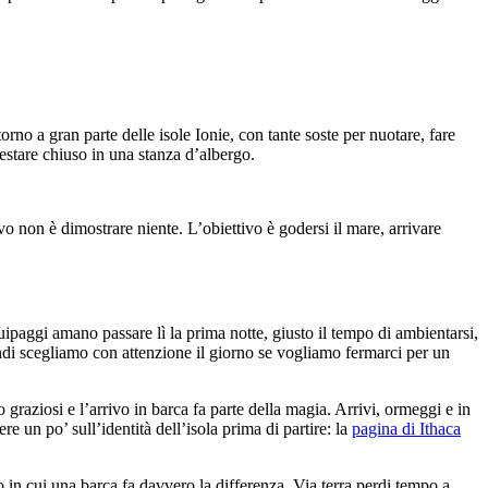
orno a gran parte delle isole Ionie, con tante soste per nuotare, fare
estare chiuso in una stanza d’albergo.
vo non è dimostrare niente. L’obiettivo è godersi il mare, arrivare
uipaggi amano passare lì la prima notte, giusto il tempo di ambientarsi,
indi scegliamo con attenzione il giorno se vogliamo fermarci per un
 graziosi e l’arrivo in barca fa parte della magia. Arrivi, ormeggi e in
e un po’ sull’identità dell’isola prima di partire: la
pagina di Ithaca
o in cui una barca fa davvero la differenza. Via terra perdi tempo a