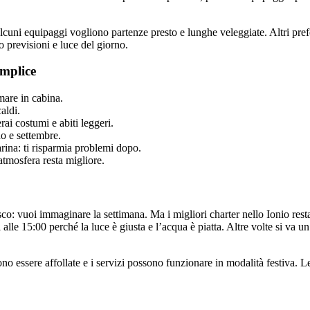
 Alcuni equipaggi vogliono partenze presto e lunghe veleggiate. Altri pre
previsioni e luce del giorno.
emplice
mare in cabina.
aldi.
ai costumi e abiti leggeri.
no e settembre.
rina: ti risparmia problemi dopo.
’atmosfera resta migliore.
o: vuoi immaginare la settimana. Ma i migliori charter nello Ionio restano
 alle 15:00 perché la luce è giusta e l’acqua è piatta. Altre volte si va u
ono essere affollate e i servizi possono funzionare in modalità festiva.