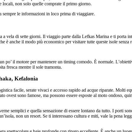
se locali, non solo quelle comprate il primo giorno.
a sempre le informazioni in loco prima di viaggiare.
a vela di sette giorni. Il viaggio parte dalla Lefkas Marina e ti porta int
he è anche il modo più economico per visitare tutte queste isole senza r
are un po’ il motore per mantenere un timing comodo. È normale. L’obietti
ta fresca mentre il sole tramonta.
thaka, Kefalonia
stica facile, serate vivaci e accesso rapido ad acque riparate. Molti eq
el lato ovest sono famose, ma possono essere esposte al moto ondoso, qu
verne semplici e quella sensazione di essere lontano da tutto. I porti sono
sola, non un resort. Se ti interessano cultura e miti, vale la pena legger
costa spettacolare e baie profonde con riparo eccellente. È anche un luog