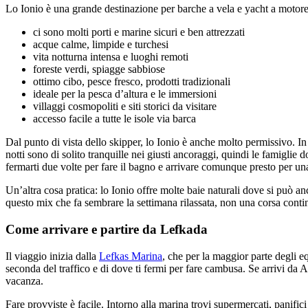
Lo Ionio è una grande destinazione per barche a vela e yacht a motore
ci sono molti porti e marine sicuri e ben attrezzati
acque calme, limpide e turchesi
vita notturna intensa e luoghi remoti
foreste verdi, spiagge sabbiose
ottimo cibo, pesce fresco, prodotti tradizionali
ideale per la pesca d’altura e le immersioni
villaggi cosmopoliti e siti storici da visitare
accesso facile a tutte le isole via barca
Dal punto di vista dello skipper, lo Ionio è anche molto permissivo. I
notti sono di solito tranquille nei giusti ancoraggi, quindi le famiglie
fermarti due volte per fare il bagno e arrivare comunque presto per un
Un’altra cosa pratica: lo Ionio offre molte baie naturali dove si può a
questo mix che fa sembrare la settimana rilassata, non una corsa conti
Come arrivare e partire da Lefkada
Il viaggio inizia dalla
Lefkas Marina
, che per la maggior parte degli 
seconda del traffico e di dove ti fermi per fare cambusa. Se arrivi da 
vacanza.
Fare provviste è facile. Intorno alla marina trovi supermercati, panific