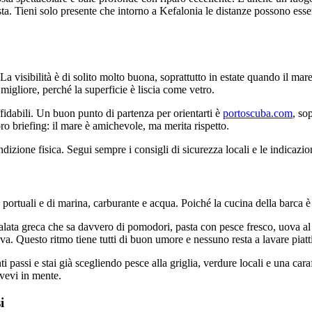
iusta. Tieni solo presente che intorno a Kefalonia le distanze possono esse
La visibilità è di solito molto buona, soprattutto in estate quando il mar
migliore, perché la superficie è liscia come vetro.
ffidabili. Un buon punto di partenza per orientarti è
portoscuba.com
, so
ro briefing: il mare è amichevole, ma merita rispetto.
dizione fisica. Segui sempre i consigli di sicurezza locali e le indicazio
se portuali e di marina, carburante e acqua. Poiché la cucina della barca
salata greca che sa davvero di pomodori, pasta con pesce fresco, uova al 
a. Questo ritmo tiene tutti di buon umore e nessuno resta a lavare piatti
 passi e stai già scegliendo pesce alla griglia, verdure locali e una cara
avevi in mente.
i