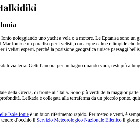
Halkidiki
alonia
in Ionio noleggiando uno yacht a vela o a motore. Le Eptanisa sono un gru
Mar Ionio è un paradiso per i velisti, con acque calme e limpide che l
a per i velisti esperti, perché la posizione geografica unisce paesaggi bel
bili via terra. Getti l’ancora per un bagno quando vuoi, resti più a lungo
ntale della Grecia, di fronte all’Italia. Sono più verdi della maggior part
 profondità. Lefkada è collegata alla terraferma da un piccolo ponte, qui
lle Isole Ionie
è un buon riferimento rapido. Per meteo e venti, è sempre 
i tenere d’occhio il
Servizio Meteorologico Nazionale Ellenico
il giorno