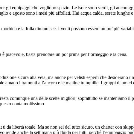
 per gli equipaggi che vogliono spazio. Le isole sono verdi, gli ancoraggi
glio e agosto sono i mesi più affollati. Hai acqua calda, serate lunghe e
orbida e la folla diminuisce. I venti possono essere un po’ più variabili
ra è piacevole, basta prenotare un po’ prima per l’ormeggio e la cena.
roduzione sicura alla vela, ma anche per velisti esperti che desiderano u
pie amano i tramonti all’ancora e le mattine tranquille. I gruppi di amici 
resta comunque una delle scelte migliori, soprattutto se manteniamo il p
questo conta moltissimo.
i dà libertà totale. Ma se non sei del tutto sicuro, un charter con skipp
vo rende anche la settimana più fluida per tutti, perché l’equipaggio pu