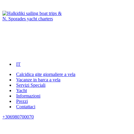
IT
Calcidica gite giornaliere a vela
Vacanze in barca a vela
Servizi Speciali
Yacht
Informazioni
Prezzi
Contattaci
+306980700070