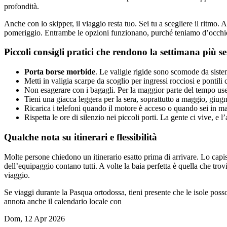
profondità.
Anche con lo skipper, il viaggio resta tuo. Sei tu a scegliere il ritmo.
pomeriggio. Entrambe le opzioni funzionano, purché teniamo d’occhio 
Piccoli consigli pratici che rendono la settimana più s
Porta borse morbide
. Le valigie rigide sono scomode da siste
Metti in valigia scarpe da scoglio per ingressi rocciosi e pontili c
Non esagerare con i bagagli. Per la maggior parte del tempo user
Tieni una giacca leggera per la sera, soprattutto a maggio, giug
Ricarica i telefoni quando il motore è acceso o quando sei in ma
Rispetta le ore di silenzio nei piccoli porti. La gente ci vive, e l
Qualche nota su itinerari e flessibilità
Molte persone chiedono un itinerario esatto prima di arrivare. Lo capisc
dell’equipaggio contano tutti. A volte la baia perfetta è quella che trovi
viaggio.
Se viaggi durante la Pasqua ortodossa, tieni presente che le isole poss
annota anche il calendario locale con
Dom, 12 Apr 2026