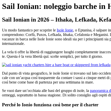
Sail Ionian: noleggio barche in 
Sail Ionian in 2026 – Ithaka, Lefkada, Kef
Un modo fantastico per scoprire le
Isole Ionie
, o Eptanisa, è salpare 
comprendono: Corfù, Paxos, Lefkada, Ithaka, Cefalonia e Meganisi. Il 
vacanze in barca nelle Isole Ionie sono ideali sia per i principianti si
internazionale.
La vela ti offre la libertà di raggiungere luoghi completamente inaccessi
te. Questa è la vera libertà qui: scelte semplici, per tutto il giorno.
Dal punto di vista geografico, le isole Ionie si trovano sul lato occide
cale con un’acqua così trasparente da contare i sassi a cinque metri di
così bene come base di partenza per una settimana in mare.
Se vuoi dare un’occhiata alle basi del gruppo di isole, la
panoramica de
ormeggi, soprattutto in bassa stagione. Di solito consiglio agli ospiti d
Perché lo Ionio funziona così bene per il charter