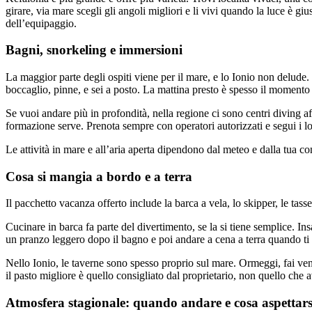
girare, via mare scegli gli angoli migliori e li vivi quando la luce è g
dell’equipaggio.
Bagni, snorkeling e immersioni
La maggior parte degli ospiti viene per il mare, e lo Ionio non delude. 
boccaglio, pinne, e sei a posto. La mattina presto è spesso il momento 
Se vuoi andare più in profondità, nella regione ci sono centri diving a
formazione serve. Prenota sempre con operatori autorizzati e segui i lo
Le attività in mare e all’aria aperta dipendono dal meteo e dalla tua con
Cosa si mangia a bordo e a terra
Il pacchetto vacanza offerto include la barca a vela, lo skipper, le tas
Cucinare in barca fa parte del divertimento, se la si tiene semplice. In
un pranzo leggero dopo il bagno e poi andare a cena a terra quando ti v
Nello Ionio, le taverne sono spesso proprio sul mare. Ormeggi, fai venti
il pasto migliore è quello consigliato dal proprietario, non quello che 
Atmosfera stagionale: quando andare e cosa aspettars