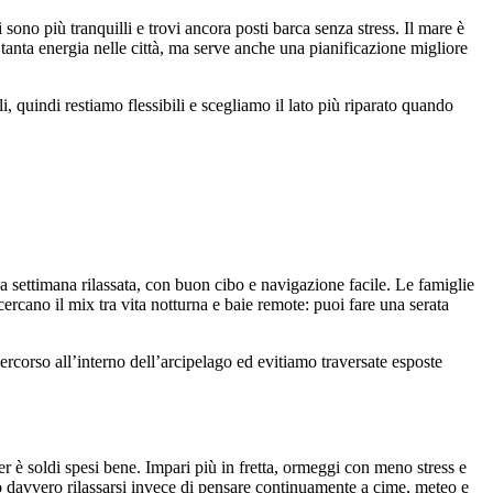
 sono più tranquilli e trovi ancora posti barca senza stress. Il mare è
 tanta energia nelle città, ma serve anche una pianificazione migliore
, quindi restiamo flessibili e scegliamo il lato più riparato quando
na settimana rilassata, con buon cibo e navigazione facile. Le famiglie
cercano il mix tra vita notturna e baie remote: puoi fare una serata
ercorso all’interno dell’arcipelago ed evitiamo traversate esposte
er è soldi spesi bene. Impari più in fretta, ormeggi con meno stress e
ò davvero rilassarsi invece di pensare continuamente a cime, meteo e