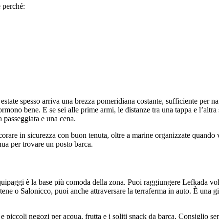
 perché:
n estate spesso arriva una brezza pomeridiana costante, sufficiente per 
 dormono bene. E se sei alle prime armi, le distanze tra una tappa e l’alt
a passeggiata e una cena.
ncorare in sicurezza con buon tenuta, oltre a marine organizzate quando v
nua per trovare un posto barca.
equipaggi è la base più comoda della zona. Puoi raggiungere Lefkada vo
Atene o Salonicco, puoi anche attraversare la terraferma in auto. È una g
i e piccoli negozi per acqua, frutta e i soliti snack da barca. Consiglio 