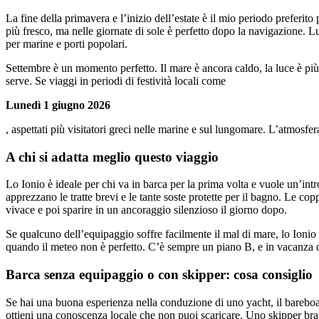
La fine della primavera e l’inizio dell’estate è il mio periodo preferito
più fresco, ma nelle giornate di sole è perfetto dopo la navigazione. Lu
per marine e porti popolari.
Settembre è un momento perfetto. Il mare è ancora caldo, la luce è più m
serve. Se viaggi in periodi di festività locali come
Lunedì 1 giugno 2026
, aspettati più visitatori greci nelle marine e sul lungomare. L’atmosfe
A chi si adatta meglio questo viaggio
Lo Ionio è ideale per chi va in barca per la prima volta e vuole un’int
apprezzano le tratte brevi e le tante soste protette per il bagno. Le cop
vivace e poi sparire in un ancoraggio silenzioso il giorno dopo.
Se qualcuno dell’equipaggio soffre facilmente il mal di mare, lo Ionio 
quando il meteo non è perfetto. C’è sempre un piano B, e in vacanza 
Barca senza equipaggio o con skipper: cosa consiglio
Se hai una buona esperienza nella conduzione di uno yacht, il bareboat t
ottieni una conoscenza locale che non puoi scaricare. Uno skipper bra