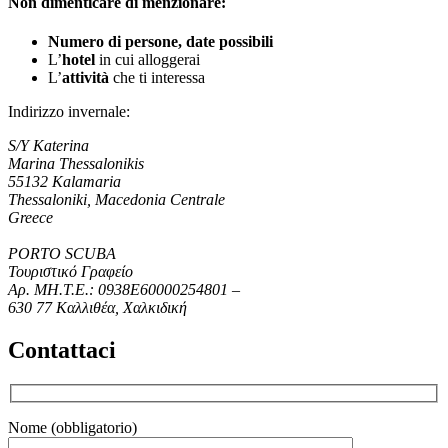
Non dimenticare di menzionare:
Numero di persone, date possibili
L’
hotel
in cui alloggerai
L’
attività
che ti interessa
Indirizzo invernale:
S/Y Katerina
Marina Thessalonikis
55132 Kalamaria
Thessaloniki, Macedonia Centrale
Greece
PORTO SCUBA
Τουριστικό Γραφείο
Αρ. ΜΗ.Τ.Ε.: 0938Ε60000254801 –
630 77 Καλλιθέα, Хαλκιδική
Contattaci
Nome (obbligatorio)