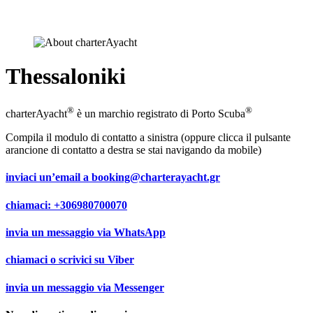
Thessaloniki
®
®
charterAyacht
è un marchio registrato di Porto Scuba
Compila il modulo di contatto a sinistra (oppure clicca il pulsante
arancione di contatto a destra se stai navigando da mobile)
inviaci un’email a
booking@charterayacht.gr
chiamaci:
+306980700070
invia un messaggio via
WhatsApp
chiamaci o scrivici su
Viber
invia un messaggio via
Messenger