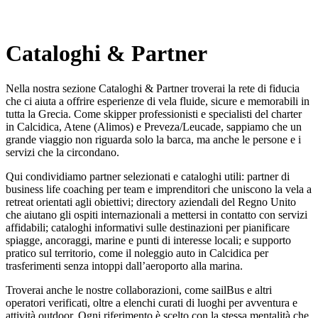
Cataloghi & Partner
Nella nostra sezione Cataloghi & Partner troverai la rete di fiducia
che ci aiuta a offrire esperienze di vela fluide, sicure e memorabili in
tutta la Grecia. Come skipper professionisti e specialisti del charter
in Calcidica, Atene (Alimos) e Preveza/Leucade, sappiamo che un
grande viaggio non riguarda solo la barca, ma anche le persone e i
servizi che la circondano.
Qui condividiamo partner selezionati e cataloghi utili: partner di
business life coaching per team e imprenditori che uniscono la vela a
retreat orientati agli obiettivi; directory aziendali del Regno Unito
che aiutano gli ospiti internazionali a mettersi in contatto con servizi
affidabili; cataloghi informativi sulle destinazioni per pianificare
spiagge, ancoraggi, marine e punti di interesse locali; e supporto
pratico sul territorio, come il noleggio auto in Calcidica per
trasferimenti senza intoppi dall’aeroporto alla marina.
Troverai anche le nostre collaborazioni, come sailBus e altri
operatori verificati, oltre a elenchi curati di luoghi per avventura e
attività outdoor. Ogni riferimento è scelto con la stessa mentalità che