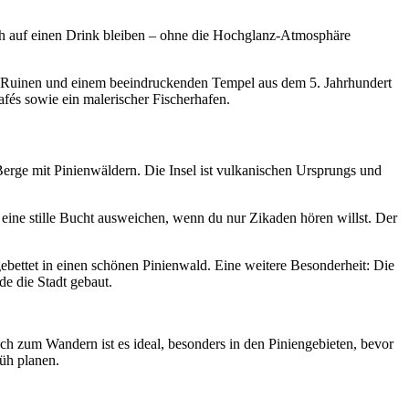
och auf einen Drink bleiben – ohne die Hochglanz-Atmosphäre
en Ruinen und einem beeindruckenden Tempel aus dem 5. Jahrhundert
fés sowie ein malerischer Fischerhafen.
Berge mit Pinienwäldern. Die Insel ist vulkanischen Ursprungs und
n eine stille Bucht ausweichen, wenn du nur Zikaden hören willst. Der
gebettet in einen schönen Pinienwald. Eine weitere Besonderheit: Die
rde die Stadt gebaut.
uch zum Wandern ist es ideal, besonders in den Piniengebieten, bevor
üh planen.