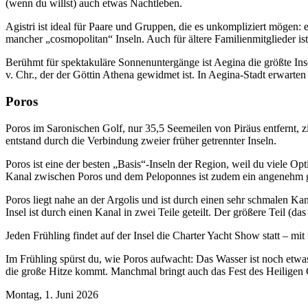
(wenn du willst) auch etwas Nachtleben.
Agistri ist ideal für Paare und Gruppen, die es unkompliziert möge
mancher „cosmopolitan“ Inseln. Auch für ältere Familienmitglieder ist
Berühmt für spektakuläre Sonnenuntergänge ist Aegina die größte In
v. Chr., der der Göttin Athena gewidmet ist. In Aegina-Stadt erwart
Poros
Poros im Saronischen Golf, nur 35,5 Seemeilen von Piräus entfernt, 
entstand durch die Verbindung zweier früher getrennter Inseln.
Poros ist eine der besten „Basis“-Inseln der Region, weil du viele Op
Kanal zwischen Poros und dem Peloponnes ist zudem ein angenehm ge
Poros liegt nahe an der Argolis und ist durch einen sehr schmalen Ka
Insel ist durch einen Kanal in zwei Teile geteilt. Der größere Teil (das
Jeden Frühling findet auf der Insel die Charter Yacht Show statt – mi
Im Frühling spürst du, wie Poros aufwacht: Das Wasser ist noch etwas 
die große Hitze kommt. Manchmal bringt auch das Fest des Heiligen 
Montag, 1. Juni 2026