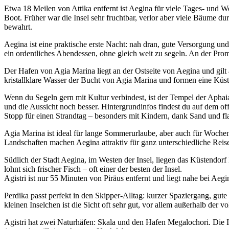
Etwa 18 Meilen von Attika entfernt ist Aegina für viele Tages- und W
Boot. Früher war die Insel sehr fruchtbar, verlor aber viele Bäume 
bewahrt.
Aegina ist eine praktische erste Nacht: nah dran, gute Versorgung u
ein ordentliches Abendessen, ohne gleich weit zu segeln. An der Prom
Der Hafen von Agia Marina liegt an der Ostseite von Aegina und gilt 
kristallklare Wasser der Bucht von Agia Marina und formen eine Küste
Wenn du Segeln gern mit Kultur verbindest, ist der Tempel der Aphaia
und die Aussicht noch besser. Hintergrundinfos findest du auf dem off
Stopp für einen Strandtag – besonders mit Kindern, dank Sand und fl
Agia Marina ist ideal für lange Sommerurlaube, aber auch für Wochene
Landschaften machen Aegina attraktiv für ganz unterschiedliche Reise
Südlich der Stadt Aegina, im Westen der Insel, liegen das Küstendorf
lohnt sich frischer Fisch – oft einer der besten der Insel.
Agistri ist nur 55 Minuten von Piräus entfernt und liegt nahe bei Aegin
Perdika passt perfekt in den Skipper-Alltag: kurzer Spaziergang, gut
kleinen Inselchen ist die Sicht oft sehr gut, vor allem außerhalb der 
Agistri hat zwei Naturhäfen: Skala und den Hafen Megalochori. Die 