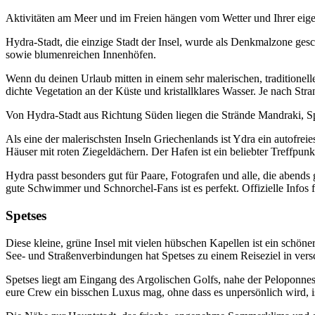
Aktivitäten am Meer und im Freien hängen vom Wetter und Ihrer eige
Hydra-Stadt, die einzige Stadt der Insel, wurde als Denkmalzone gesc
sowie blumenreichen Innenhöfen.
Wenn du deinen Urlaub mitten in einem sehr malerischen, traditionell
dichte Vegetation an der Küste und kristallklares Wasser. Je nach Stra
Von Hydra-Stadt aus Richtung Süden liegen die Strände Mandraki, Spi
Als eine der malerischsten Inseln Griechenlands ist Ydra ein autofrei
Häuser mit roten Ziegeldächern. Der Hafen ist ein beliebter Treffpun
Hydra passt besonders gut für Paare, Fotografen und alle, die abends g
gute Schwimmer und Schnorchel-Fans ist es perfekt. Offizielle Infos 
Spetses
Diese kleine, grüne Insel mit vielen hübschen Kapellen ist ein schön
See- und Straßenverbindungen hat Spetses zu einem Reiseziel in ve
Spetses liegt am Eingang des Argolischen Golfs, nahe der Peloponnes
eure Crew ein bisschen Luxus mag, ohne dass es unpersönlich wird, i