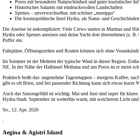
Poros mit besonderer Naturschönheit und guter touristischer Inf
Historisches Salamis mit eindrucksvollen Landschaften
Spetses – unverwechselbar, mit schöner „monippa“
Die kosmopolitische Insel Hydra, als Natur- und Geschichtsden
Die Anreise ist unkompliziert: Viele Crews starten in Marinas und Hä
Hydra oder Spetses anreisen und deine Yacht dort übernehmen (z. B. 
Puffer ein.
Fahrpläne, Öffnungszeiten und Routen können sich ohne Vorankündigu
Im Sommer ist der Meltemi der typische Wind in dieser Region. Entl
NE. In der Nähe der Halbinsel Methana und um Poros ist er meist sch
Praktisch heißt das: angenehme Tagesetappen – morgens Kaffee, nach
gibt es oft Böen, und bei passender Richtung kann sich etwas kurze 
Auch das Saisongefühl ist wichtig: Mai und Juni sind super für klare
Hydra-Stadt. September ist weiterhin warm, mit weicherem Licht und 
So., 12. Apr. 2026
.
Aegina & Agistri Island