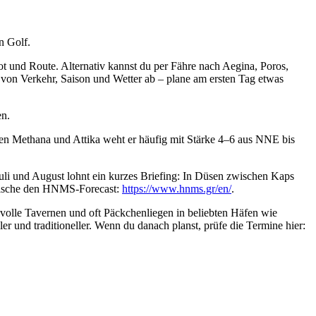
n Golf.
ot und Route. Alternativ kannst du per Fähre nach Aegina, Poros,
 von Verkehr, Saison und Wetter ab – plane am ersten Tag etwas
en.
en Methana und Attika weht er häufig mit Stärke 4–6 aus NNE bis
li und August lohnt ein kurzes Briefing: In Düsen zwischen Kaps
eimische den HNMS-Forecast:
https://www.hnms.gr/en/
.
 volle Tavernen und oft Päckchenliegen in beliebten Häfen wie
 und traditioneller. Wenn du danach planst, prüfe die Termine hier: