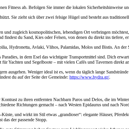
nen Fitness ab. Befolgen Sie immer die lokalen Sicherheitshinweise 
hützt. Sie zieht sich über zwei felsige Hügel und besteht aus traditio
en und zugleich kosmopolitischen, lebendigen Ort verbringen möchtest, 
nd findest du Sand, Kies oder Felsen, von denen du direkt ins tiefere, 
lia, Hydronetta, Avlaki, Vlihos, Palamidas, Molos und Bistis. An der S
es Paradies, in dem Esel das wichtigste Transportmittel sind. Dich erw
kt für Yachten und Segelboote – mit vielen Cafés und Tavernen direkt 
ern ausgehen. Weniger ideal ist es, wenn du täglich lange Sandstrände wil
findest du auf der Seite der Gemeinde:
https://www.hydra.gr/
.
er Kontrast zu ihren entfernten Nachbarn Paros und Delos, die im Winte
rschiedene Richtungen gemacht – nach Westen Epidaurus und nach Nord
-Küste, und wirkt im Stil etwas „grandioser“: elegante Häuser, Pferde
st das der passende Stopp.