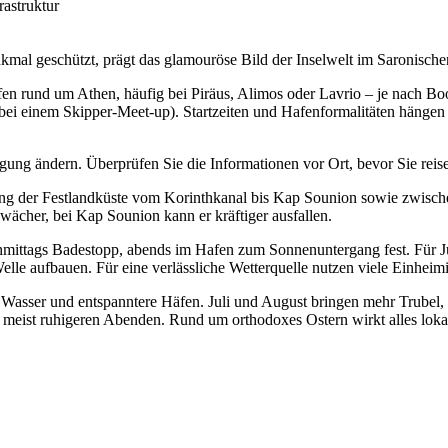
rastruktur
kmal geschützt, prägt das glamouröse Bild der Inselwelt im Saronische
fen rund um Athen, häufig bei Piräus, Alimos oder Lavrio – je nach Bo
bei einem Skipper-Meet-up). Startzeiten und Hafenformalitäten hängen
ng ändern. Überprüfen Sie die Informationen vor Ort, bevor Sie reis
ang der Festlandküste vom Korinthkanal bis Kap Sounion sowie zwisch
wächer, bei Kap Sounion kann er kräftiger ausfallen.
mittags Badestopp, abends im Hafen zum Sonnenuntergang fest. Für Ju
Welle aufbauen. Für eine verlässliche Wetterquelle nutzen viele Einh
s Wasser und entspanntere Häfen. Juli und August bringen mehr Trubel,
meist ruhigeren Abenden. Rund um orthodoxes Ostern wirkt alles lokaler