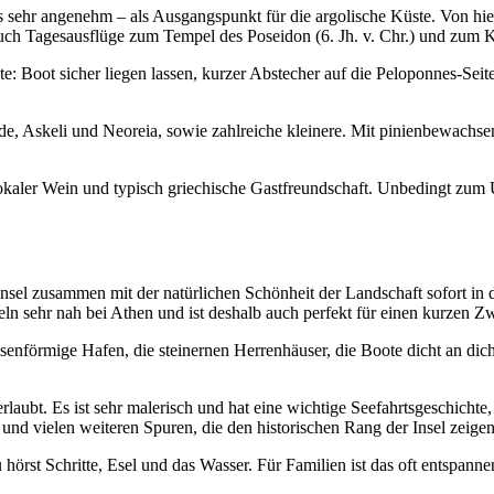
 sehr angenehm – als Ausgangspunkt für die argolische Küste. Von hie
uch Tagesausflüge zum Tempel des Poseidon (6. Jh. v. Chr.) und zum K
: Boot sicher liegen lassen, kurzer Abstecher auf die Peloponnes-Seit
ände, Askeli und Neoreia, sowie zahlreiche kleinere. Mit pinienbewachs
 lokaler Wein und typisch griechische Gastfreundschaft. Unbedingt zu
nsel zusammen mit der natürlichen Schönheit der Landschaft sofort in
seln sehr nah bei Athen und ist deshalb auch perfekt für einen kurzen Z
senförmige Hafen, die steinernen Herrenhäuser, die Boote dicht an dich
laubt. Es ist sehr malerisch und hat eine wichtige Seefahrtsgeschichte,
d vielen weiteren Spuren, die den historischen Rang der Insel zeigen
u hörst Schritte, Esel und das Wasser. Für Familien ist das oft entspan