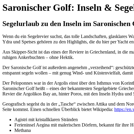
Saronischer Golf: Inseln & Seg
Segelurlaub zu den Inseln im Saronischen G
Wenn du ein Segelrevier suchst, das tolle Landschaften, glasklares W
Ydra und Spetses gehören zu den Highlights, die du hier per Yacht en
Aus Skipper-Sicht ist das eines der Reviere in Griechenland, in die 
ruhigen Ankerbuchten – ohne Hektik.
Der Saronische Golf ist außerdem angenehm „verzeihend“: geschützte 
entspannt segeln wollen – mit genug Wind- und Küstenvielfalt, damit
Der Peloponnes war in der Argolis einst über den Isthmus von Korint
Saronischer Golf heißt – eines der bekanntesten Segelgebiete Grieche
Revier die Argolikos Bay an, hinter Poros, mit den Inseln Hydra und 
Geografisch segelst du in der „Tasche“ zwischen Attika und dem Nor
Seite kommst. Einen schnellen Überblick bietet Wikipedia:
https://en
Agistri mit kristallklaren Stränden
Ferieninsel Aegina mit malerischen Dörfern, bekannt für ihre H
Methana