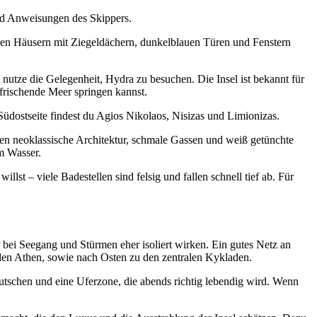
und Anweisungen des Skippers.
nellen Häusern mit Ziegeldächern, dunkelblauen Türen und Fenstern
nutze die Gelegenheit, Hydra zu besuchen. Die Insel ist bekannt für
erfrischende Meer springen kannst.
üdostseite findest du Agios Nikolaos, Nisizas und Limionizas.
arten neoklassische Architektur, schmale Gassen und weiß getünchte
am Wasser.
lst – viele Badestellen sind felsig und fallen schnell tief ab. Für
r bei Seegang und Stürmen eher isoliert wirken. Ein gutes Netz an
en Athen, sowie nach Osten zu den zentralen Kykladen.
kutschen und eine Uferzone, die abends richtig lebendig wird. Wenn