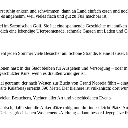
n: erst ruhig ankern und schwimmen, dann an Land einfach essen und n
 es angenehm, weil vieles flach und gut zu Fuß machbar ist.
sel im Saronischen Golf. Sie hat eine spannende Geschichte mit antik
en dich eine lebendige Uferpromenade, schmale Gassen mit Läden und Ca
zieht jeden Sommer viele Besucher an. Schöne Strände, kleine Häuser, 
tionen hast: in der Stadt bleiben für Ausgehen und Versorgung – oder i
schützter Kurs, wenn es draußen windiger ist.
nal getrennt, der nach Westen zur Bucht von Grand Neoreia führt – ein
 alte Kalafreia) erreicht 390 Meter. Der kleinere ist vulkanisch; dort wu
t vielen Besuchern, Yachten aller Art und verschiedenen Events.
frisch, dafür sind die Ankerplätze ruhig und du findest leicht Platz. A
Geistes griechischen Wochenend-Andrang – dann besser Liegeplätze fr