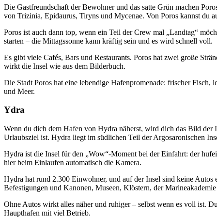
Die Gastfreundschaft der Bewohner und das satte Grün machen Poros
von Trizinia, Epidaurus, Tiryns und Mycenae. Von Poros kannst du a
Poros ist auch dann top, wenn ein Teil der Crew mal „Landtag“ möchte
starten – die Mittagssonne kann kräftig sein und es wird schnell voll.
Es gibt viele Cafés, Bars und Restaurants. Poros hat zwei große Str
wirkt die Insel wie aus dem Bilderbuch.
Die Stadt Poros hat eine lebendige Hafenpromenade: frischer Fisch,
und Meer.
Ydra
Wenn du dich dem Hafen von Hydra näherst, wird dich das Bild der I
Urlaubsziel ist. Hydra liegt im südlichen Teil der Argosaronischen In
Hydra ist die Insel für den „Wow“-Moment bei der Einfahrt: der hufei
hier beim Einlaufen automatisch die Kamera.
Hydra hat rund 2.300 Einwohner, und auf der Insel sind keine Autos er
Befestigungen und Kanonen, Museen, Klöstern, der Marineakademie un
Ohne Autos wirkt alles näher und ruhiger – selbst wenn es voll ist. D
Haupthafen mit viel Betrieb.