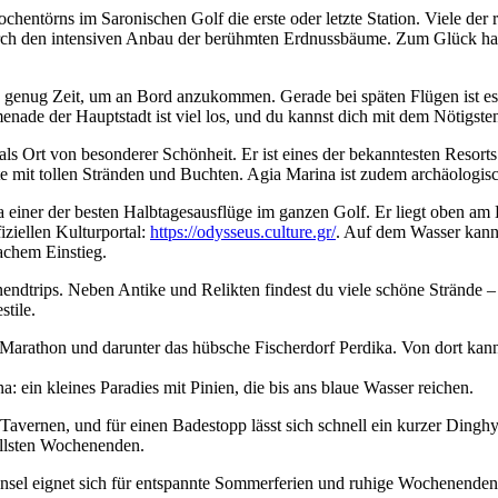
ochentörns im Saronischen Golf die erste oder letzte Station. Viele de
durch den intensiven Anbau der berühmten Erdnussbäume. Zum Glück hat 
nd genug Zeit, um an Bord anzukommen. Gerade bei späten Flügen ist es
enade der Hauptstadt ist viel los, und du kannst dich mit dem Nötigste
als Ort von besonderer Schönheit. Er ist eines der bekanntesten Resor
 mit tollen Stränden und Buchten. Agia Marina ist zudem archäologisch
 einer der besten Halbtagesausflüge im ganzen Golf. Er liegt oben am 
iziellen Kulturportal:
https://odysseus.culture.gr/
. Auf dem Wasser kann 
achem Einstieg.
ndtrips. Neben Antike und Relikten findest du viele schöne Strände – p
stile.
 Marathon und darunter das hübsche Fischerdorf Perdika. Von dort kann
a: ein kleines Paradies mit Pinien, die bis ans blaue Wasser reichen.
e Tavernen, und für einen Badestopp lässt sich schnell ein kurzer Dingh
vollsten Wochenenden.
Insel eignet sich für entspannte Sommerferien und ruhige Wochenenden