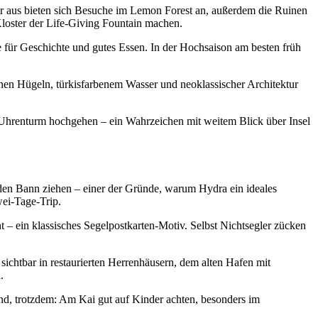
r aus bieten sich Besuche im Lemon Forest an, außerdem die Ruinen
loster der Life-Giving Fountain machen.
e für Geschichte und gutes Essen. In der Hochsaison am besten früh
enen Hügeln, türkisfarbenem Wasser und neoklassischer Architektur
m Uhrenturm hochgehen – ein Wahrzeichen mit weitem Blick über Insel
 den Bann ziehen – einer der Gründe, warum Hydra ein ideales
wei-Tage-Trip.
t – ein klassisches Segelpostkarten-Motiv. Selbst Nichtsegler zücken
 sichtbar in restaurierten Herrenhäusern, dem alten Hafen mit
.
nend, trotzdem: Am Kai gut auf Kinder achten, besonders im