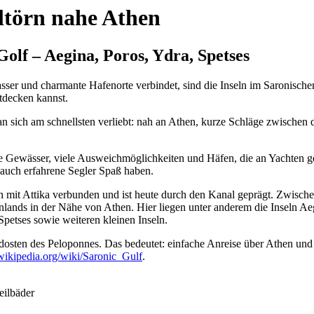
eltörn nahe Athen
olf – Aegina, Poros, Ydra, Spetses
asser und charmante Hafenorte verbindet, sind die Inseln im Saronisch
tdecken kannst.
man sich am schnellsten verliebt: nah an Athen, kurze Schläge zwische
Gewässer, viele Ausweichmöglichkeiten und Häfen, die an Yachten gewö
 auch erfahrene Segler Spaß haben.
h mit Attika verbunden und ist heute durch den Kanal geprägt. Zwischen
nlands in der Nähe von Athen. Hier liegen unter anderem die Inseln Aeg
Spetses sowie weiteren kleinen Inseln.
dosten des Peloponnes. Das bedeutet: einfache Anreise über Athen und
.wikipedia.org/wiki/Saronic_Gulf
.
eilbäder