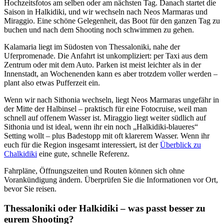
Hochzeitsfotos am selben oder am nächsten Tag. Danach startet die
Saison in Halkidiki, und wir wechseln nach Neos Marmaras und
Miraggio. Eine schöne Gelegenheit, das Boot für den ganzen Tag zu
buchen und nach dem Shooting noch schwimmen zu gehen.
Kalamaria liegt im Südosten von Thessaloniki, nahe der
Uferpromenade. Die Anfahrt ist unkompliziert: per Taxi aus dem
Zentrum oder mit dem Auto. Parken ist meist leichter als in der
Innenstadt, an Wochenenden kann es aber trotzdem voller werden –
plant also etwas Pufferzeit ein.
Wenn wir nach Sithonia wechseln, liegt Neos Marmaras ungefähr in
der Mitte der Halbinsel – praktisch für eine Fotocruise, weil man
schnell auf offenem Wasser ist. Miraggio liegt weiter südlich auf
Sithonia und ist ideal, wenn ihr ein noch „Halkidiki-blaueres“
Setting wollt – plus Badestopp mit oft klarerem Wasser. Wenn ihr
euch für die Region insgesamt interessiert, ist der
Überblick zu
Chalkidiki
eine gute, schnelle Referenz.
Fahrpläne, Öffnungszeiten und Routen können sich ohne
Vorankündigung ändern. Überprüfen Sie die Informationen vor Ort,
bevor Sie reisen.
Thessaloniki oder Halkidiki – was passt besser zu
eurem Shooting?