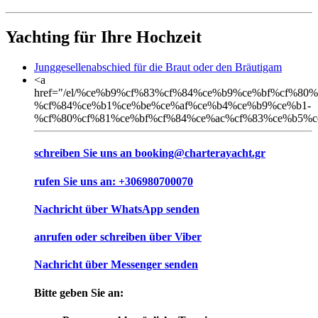
Yachting für Ihre Hochzeit
Junggesellenabschied für die Braut oder den Bräutigam
<a
href="/el/%ce%b9%cf%83%cf%84%ce%b9%ce%bf%cf%80
%cf%84%ce%b1%ce%be%ce%af%ce%b4%ce%b9%ce%b1-
%cf%80%cf%81%ce%bf%cf%84%ce%ac%cf%83%ce%b5%c
schreiben Sie uns an
booking@charterayacht.gr
rufen Sie uns an:
+306980700070
Nachricht über
WhatsApp
senden
anrufen oder schreiben über
Viber
Nachricht über
Messenger
senden
Bitte geben Sie an: