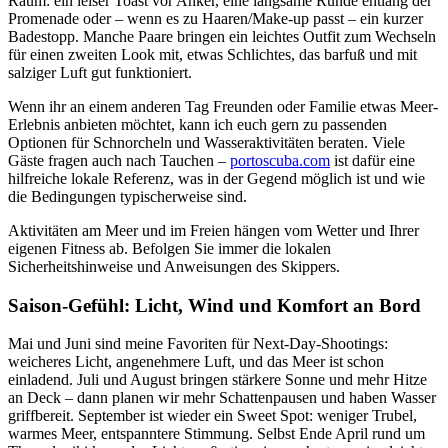
Raum: ein leiser Toast vor Anker, eine langsame Runde entlang der
Promenade oder – wenn es zu Haaren/Make-up passt – ein kurzer
Badestopp. Manche Paare bringen ein leichtes Outfit zum Wechseln
für einen zweiten Look mit, etwas Schlichtes, das barfuß und mit
salziger Luft gut funktioniert.
Wenn ihr an einem anderen Tag Freunden oder Familie etwas Meer-
Erlebnis anbieten möchtet, kann ich euch gern zu passenden
Optionen für Schnorcheln und Wasseraktivitäten beraten. Viele
Gäste fragen auch nach Tauchen –
portoscuba.com
ist dafür eine
hilfreiche lokale Referenz, was in der Gegend möglich ist und wie
die Bedingungen typischerweise sind.
Aktivitäten am Meer und im Freien hängen vom Wetter und Ihrer
eigenen Fitness ab. Befolgen Sie immer die lokalen
Sicherheitshinweise und Anweisungen des Skippers.
Saison-Gefühl: Licht, Wind und Komfort an Bord
Mai und Juni sind meine Favoriten für Next-Day-Shootings:
weicheres Licht, angenehmere Luft, und das Meer ist schon
einladend. Juli und August bringen stärkere Sonne und mehr Hitze
an Deck – dann planen wir mehr Schattenpausen und haben Wasser
griffbereit. September ist wieder ein Sweet Spot: weniger Trubel,
warmes Meer, entspanntere Stimmung. Selbst Ende April rund um