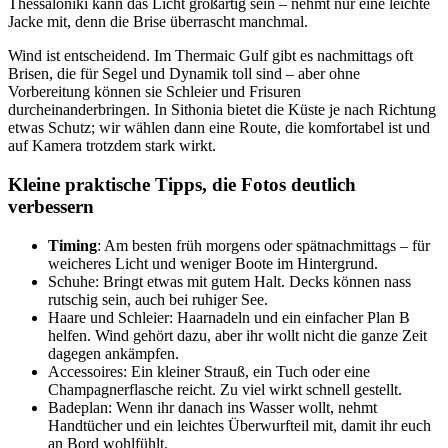
Thessaloniki kann das Licht großartig sein – nehmt nur eine leichte
Jacke mit, denn die Brise überrascht manchmal.
Wind ist entscheidend. Im Thermaic Gulf gibt es nachmittags oft
Brisen, die für Segel und Dynamik toll sind – aber ohne
Vorbereitung können sie Schleier und Frisuren
durcheinanderbringen. In Sithonia bietet die Küste je nach Richtung
etwas Schutz; wir wählen dann eine Route, die komfortabel ist und
auf Kamera trotzdem stark wirkt.
Kleine praktische Tipps, die Fotos deutlich
verbessern
Timing
: Am besten früh morgens oder spätnachmittags – für
weicheres Licht und weniger Boote im Hintergrund.
Schuhe: Bringt etwas mit gutem Halt. Decks können nass
rutschig sein, auch bei ruhiger See.
Haare und Schleier: Haarnadeln und ein einfacher Plan B
helfen. Wind gehört dazu, aber ihr wollt nicht die ganze Zeit
dagegen ankämpfen.
Accessoires: Ein kleiner Strauß, ein Tuch oder eine
Champagnerflasche reicht. Zu viel wirkt schnell gestellt.
Badeplan: Wenn ihr danach ins Wasser wollt, nehmt
Handtücher und ein leichtes Überwurfteil mit, damit ihr euch
an Bord wohlfühlt.