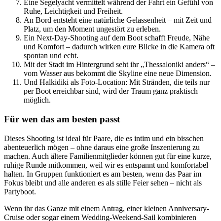
Eine Segelyacht vermittelt während der Fahrt ein Gefühl von
Ruhe, Leichtigkeit und Freiheit.
An Bord entsteht eine natürliche Gelassenheit – mit Zeit und
Platz, um den Moment ungestört zu erleben.
Ein Next-Day-Shooting auf dem Boot schafft Freude, Nähe
und Komfort – dadurch wirken eure Blicke in die Kamera oft
spontan und echt.
Mit der Stadt im Hintergrund seht ihr „Thessaloniki anders“ –
vom Wasser aus bekommt die Skyline eine neue Dimension.
Und Halkidiki als Foto-Location: Mit Stränden, die teils nur
per Boot erreichbar sind, wird der Traum ganz praktisch
möglich.
Für wen das am besten passt
Dieses Shooting ist ideal für Paare, die es intim und ein bisschen
abenteuerlich mögen – ohne daraus eine große Inszenierung zu
machen. Auch ältere Familienmitglieder können gut für eine kurze,
ruhige Runde mitkommen, weil wir es entspannt und komfortabel
halten. In Gruppen funktioniert es am besten, wenn das Paar im
Fokus bleibt und alle anderen es als stille Feier sehen – nicht als
Partyboot.
Wenn ihr das Ganze mit einem Antrag, einer kleinen Anniversary-
Cruise oder sogar einem Wedding-Weekend-Sail kombinieren