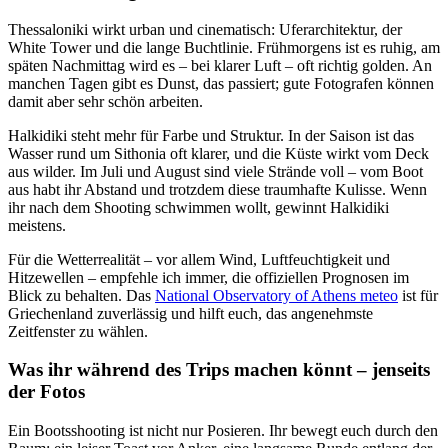
Thessaloniki wirkt urban und cinematisch: Uferarchitektur, der
White Tower und die lange Buchtlinie. Frühmorgens ist es ruhig, am
späten Nachmittag wird es – bei klarer Luft – oft richtig golden. An
manchen Tagen gibt es Dunst, das passiert; gute Fotografen können
damit aber sehr schön arbeiten.
Halkidiki steht mehr für Farbe und Struktur. In der Saison ist das
Wasser rund um Sithonia oft klarer, und die Küste wirkt vom Deck
aus wilder. Im Juli und August sind viele Strände voll – vom Boot
aus habt ihr Abstand und trotzdem diese traumhafte Kulisse. Wenn
ihr nach dem Shooting schwimmen wollt, gewinnt Halkidiki
meistens.
Für die Wetterrealität – vor allem Wind, Luftfeuchtigkeit und
Hitzewellen – empfehle ich immer, die offiziellen Prognosen im
Blick zu behalten. Das
National Observatory of Athens meteo
ist für
Griechenland zuverlässig und hilft euch, das angenehmste
Zeitfenster zu wählen.
Was ihr während des Trips machen könnt – jenseits
der Fotos
Ein Bootsshooting ist nicht nur Posieren. Ihr bewegt euch durch den