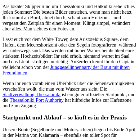
Als lokaler Skipper rund um Thessaloniki und Halkidiki sehe ich es
jeden Sommer: Die besten Bilder entstehen, wenn man nicht hetzt.
Ihr kommt an Bord, atmet durch, schaut zum Horizont – und
vergesst den Zeitplan für einen Moment. Klingt simpel, verändert
aber alles. Man sieht es den Fotos an.
Lasst euch vor dem White Tower, dem Aristotelous Square, dem
Hafen, dem Meereshorizont oder den Segeln fotografieren, während
wir unterwegs sind. Das werden mit hoher Wahrscheinlichkeit eure
stärksten Hochzeitsbilder: Ihr seid erholt, niemand wartet im Saal,
und das Licht ist oft genau richtig. Außerdem kennt ihr den Captain
vielleicht schon von der
Junggesellinnenparty der Braut mit ihren
Freundinnen
.
Wenn ihr euch vorab einen Überblick über die Sehenswürdigkeiten
verschaffen wollt, die man vom Wasser aus sieht: Die
Stadtverwaltung Thessaloniki
ist ein guter offizieller Startpunkt, und
die
Thessaloniki Port Authority
hat hilfreiche Infos zur Hafenzone
und zum Zugang.
Startpunkt und Ablauf – so läuft es in der Praxis
Unsere Boote (Segelboote und Motoryachten) liegen bis Ende April
in der Marina von Kalamaria – ebenfalls ein toller Spot für