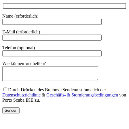
Name (erforderlich)
E-Mail (erforderlich)
Telefon (optional)
Gender
Wie können мы helfen?
Durch Drücken des Buttons «Senden» stimme ich der
Datenschutzrichtlinie
&
Geschäfts- & Stornierungsbedingungen
von
Porto Scuba IKE zu.