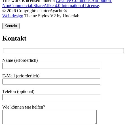
This work is licensed under a
Creative Commons Attribution-
NonCommercial-ShareAlike 4.0 International License
.
© 2026 Copyright: charterAyacht ®
Web design
Theme Stylos V2 by Underlab
Kontakt
Kontakt
Name (erforderlich)
E-Mail (erforderlich)
Telefon (optional)
Gender
Wie können мы helfen?