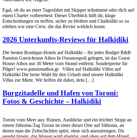
Egal, ob du an einer Tagesfahrt mit Skipper teilnimmst oder dich auf
einen Charter vorbereitest: Dieser Überblick hilft dir, kluge
Entscheidungen zu treffen, sicher zu bleiben und Chalkidiki so zu
erleben wie eine Crew, die das Revier wirklich kennt.
2026 Unterkunfts-Reviews für Halkidiki
Die besten Boutique-Hotels auf Halkidiki – für jedes Budget B&B
Pansion Guest-house Athos In Ouranoupoli gelegen, ist das Guest
House Athos nur 30 Meter vom Strand entfernt. Sonderpreise für
Pilger! www.pansionathos.gr Villen auf Halkidiki Villen auf
Halkidiki Die beste Wahl für den Urlaub sind unsere Halkidiki
Villas zur Miete. Wir helfen dir dabei, dein […]
Burgzitadelle und Hafen von Toroni:
Fotos & Geschichte – Halkidiki
Toroni vom Meer aus: Ruinen, Ausblicke und ein leichter Stopp an
einem Sithonia-Tag Toroni ist einer dieser Orte auf Sithonia, an
denen man die Zeitschichten spürt, ohne sich anzustrengen. Du
segelst hinein, das Wasser wird glasklar, und oben auf dem Hügel