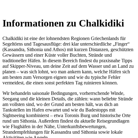
Informationen zu Chalkidiki
Chalkidiki ist eine der lohnendsten Regionen Griechenlands für
Segeltörns und Tagesausflüge: drei klar unterschiedliche „Finger“
(Kassandra, Sithonia und Athos) mit kurzen Distanzen, geschützten
Gewässern und einer Küste voller Buchten, Strände und
traditioneller Häfen. In diesem Bereich findest du praxisnahe Tipps
auf Skipper‑Niveau, um deine Zeit auf dem Wasser und an Land zu
planen – was sich lohnt, wo man ankern kann, welche Häfen sich
am besten zum Versorgen eignen und wie du typische Fehler
vermeidest, die einen sonst perfekten Tag ruinieren können.
Wir behandeln saisonale Bedingungen, vorherrschende Winde,
Seegang und die kleinen Details, die zählen: wann beliebte Strände
am vollsten sind, wo der Grund am besten hält, was dich an
Tankstellen im Hafen erwartet und wie du Badestopps mit
Sightseeing kombinierst – etwa Toronis Burg und historische Orte
rund um Sithonia. Außerdem findest du aktuelle Reisegrundlagen
wie Flughäfen in der Nähe, Unterkunftsbewertungen,
Strandempfehlungen für Kassandra und Sithonia sowie lokale
Aktivitäten wie Angeln.