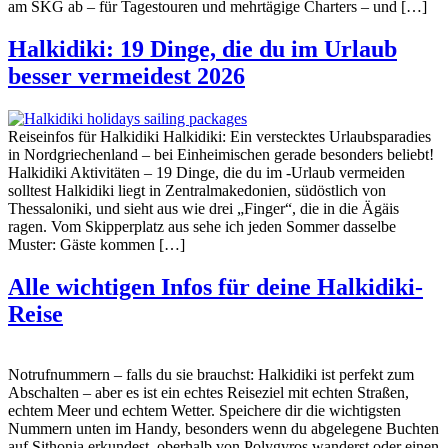
am SKG ab – für Tagestouren und mehrtägige Charters – und […]
Halkidiki: 19 Dinge, die du im Urlaub
besser vermeidest 2026
Reiseinfos für Halkidiki Halkidiki: Ein verstecktes Urlaubsparadies
in Nordgriechenland – bei Einheimischen gerade besonders beliebt!
Halkidiki Aktivitäten – 19 Dinge, die du im -Urlaub vermeiden
solltest Halkidiki liegt in Zentralmakedonien, südöstlich von
Thessaloniki, und sieht aus wie drei „Finger“, die in die Ägäis
ragen. Vom Skipperplatz aus sehe ich jeden Sommer dasselbe
Muster: Gäste kommen […]
Alle wichtigen Infos für deine Halkidiki-
Reise
Notrufnummern – falls du sie brauchst: Halkidiki ist perfekt zum
Abschalten – aber es ist ein echtes Reiseziel mit echten Straßen,
echtem Meer und echtem Wetter. Speichere dir die wichtigsten
Nummern unten im Handy, besonders wenn du abgelegene Buchten
auf Sithonia erkundest, oberhalb von Polygyros wanderst oder einen