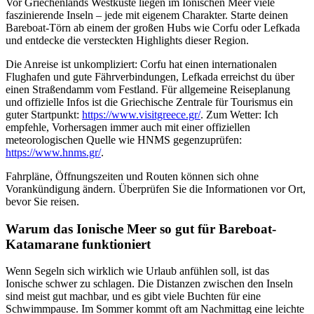
Vor Griechenlands Westküste liegen im Ionischen Meer viele
faszinierende Inseln – jede mit eigenem Charakter. Starte deinen
Bareboat-Törn ab einem der großen Hubs wie Corfu oder Lefkada
und entdecke die versteckten Highlights dieser Region.
Die Anreise ist unkompliziert: Corfu hat einen internationalen
Flughafen und gute Fährverbindungen, Lefkada erreichst du über
einen Straßendamm vom Festland. Für allgemeine Reiseplanung
und offizielle Infos ist die Griechische Zentrale für Tourismus ein
guter Startpunkt:
https://www.visitgreece.gr/
. Zum Wetter: Ich
empfehle, Vorhersagen immer auch mit einer offiziellen
meteorologischen Quelle wie HNMS gegenzuprüfen:
https://www.hnms.gr/
.
Fahrpläne, Öffnungszeiten und Routen können sich ohne
Vorankündigung ändern. Überprüfen Sie die Informationen vor Ort,
bevor Sie reisen.
Warum das Ionische Meer so gut für Bareboat-
Katamarane funktioniert
Wenn Segeln sich wirklich wie Urlaub anfühlen soll, ist das
Ionische schwer zu schlagen. Die Distanzen zwischen den Inseln
sind meist gut machbar, und es gibt viele Buchten für eine
Schwimmpause. Im Sommer kommt oft am Nachmittag eine leichte