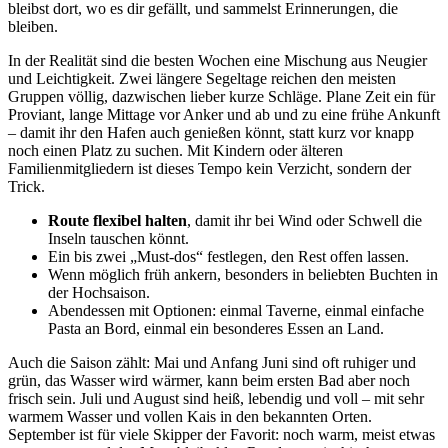
bleibst dort, wo es dir gefällt, und sammelst Erinnerungen, die
bleiben.
In der Realität sind die besten Wochen eine Mischung aus Neugier
und Leichtigkeit. Zwei längere Segeltage reichen den meisten
Gruppen völlig, dazwischen lieber kurze Schläge. Plane Zeit ein für
Proviant, lange Mittage vor Anker und ab und zu eine frühe Ankunft
– damit ihr den Hafen auch genießen könnt, statt kurz vor knapp
noch einen Platz zu suchen. Mit Kindern oder älteren
Familienmitgliedern ist dieses Tempo kein Verzicht, sondern der
Trick.
Route flexibel halten
, damit ihr bei Wind oder Schwell die
Inseln tauschen könnt.
Ein bis zwei „Must-dos“ festlegen, den Rest offen lassen.
Wenn möglich früh ankern, besonders in beliebten Buchten in
der Hochsaison.
Abendessen mit Optionen: einmal Taverne, einmal einfache
Pasta an Bord, einmal ein besonderes Essen an Land.
Auch die Saison zählt: Mai und Anfang Juni sind oft ruhiger und
grün, das Wasser wird wärmer, kann beim ersten Bad aber noch
frisch sein. Juli und August sind heiß, lebendig und voll – mit sehr
warmem Wasser und vollen Kais in den bekannten Orten.
September ist für viele Skipper der Favorit: noch warm, meist etwas