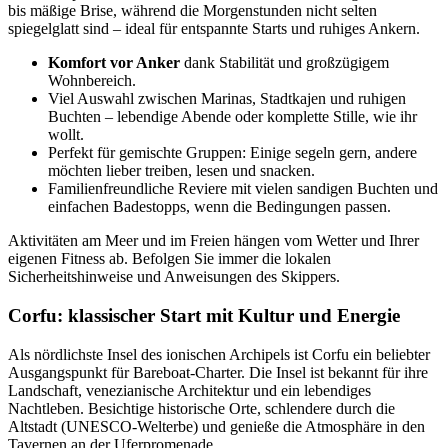
bis mäßige Brise, während die Morgenstunden nicht selten
spiegelglatt sind – ideal für entspannte Starts und ruhiges Ankern.
Komfort vor Anker
dank Stabilität und großzügigem
Wohnbereich.
Viel Auswahl zwischen Marinas, Stadtkajen und ruhigen
Buchten – lebendige Abende oder komplette Stille, wie ihr
wollt.
Perfekt für gemischte Gruppen: Einige segeln gern, andere
möchten lieber treiben, lesen und snacken.
Familienfreundliche Reviere mit vielen sandigen Buchten und
einfachen Badestopps, wenn die Bedingungen passen.
Aktivitäten am Meer und im Freien hängen vom Wetter und Ihrer
eigenen Fitness ab. Befolgen Sie immer die lokalen
Sicherheitshinweise und Anweisungen des Skippers.
Corfu: klassischer Start mit Kultur und Energie
Als nördlichste Insel des ionischen Archipels ist Corfu ein beliebter
Ausgangspunkt für Bareboat-Charter. Die Insel ist bekannt für ihre
Landschaft, venezianische Architektur und ein lebendiges
Nachtleben. Besichtige historische Orte, schlendere durch die
Altstadt (UNESCO-Welterbe) und genieße die Atmosphäre in den
Tavernen an der Uferpromenade.