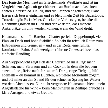
Das Ionische Meer liegt an Griechenlands Westküste und ist im
Vergleich zur Ägäis oft geschützter – an Bord macht das einen
echten Unterschied. Häufig sind die Etappen angenehmer, Pläne
lassen sich besser einhalten und es bleibt mehr Zeit für Badestopps.
Trotzdem gilt: Es ist Meer. Checke die Vorhersagen, behalte die
Nachmittagsbrisen im Blick und denke daran, dass manche
Ankerplätze unruhig werden können, wenn der Wind dreht.
Katamarane sind für Bareboat-Charter perfekt: Doppelrumpf, viel
Platz an Deck und hohe Stabilität. So habt ihr reichlich Raum zum
Entspannen und Genießen – und in der Regel eine ruhige,
komfortable Fahrt. Auch weniger erfahrene Crews schätzen das
einfache Handling.
Aus Skipper-Sicht zeigt sich der Unterschied im Alltag: mehr
Schatten, mehr Stauraum und ein Cockpit, in dem alle bequem
sitzen, ohne „Reise nach Jerusalem“. Der geringe Tiefgang hilft
ebenfalls – du kommst in Buchten, wo tiefere Monohulls zögern,
und oft näher an den Strand für den schnellen Sprung ins Wasser
vor dem Abendessen. Nur nicht vergessen: Katamarane bieten mehr
Angriffsfläche für Wind – beim Manövrieren in Zeitlupe braucht es
klare Ansagen und etwas Geduld.