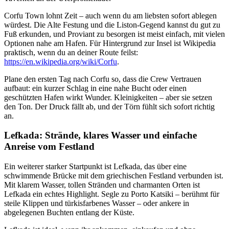
Corfu Town lohnt Zeit – auch wenn du am liebsten sofort ablegen
würdest. Die Alte Festung und die Liston-Gegend kannst du gut zu
Fuß erkunden, und Proviant zu besorgen ist meist einfach, mit vielen
Optionen nahe am Hafen. Für Hintergrund zur Insel ist Wikipedia
praktisch, wenn du an deiner Route feilst:
https://en.wikipedia.org/wiki/Corfu
.
Plane den ersten Tag nach Corfu so, dass die Crew Vertrauen
aufbaut: ein kurzer Schlag in eine nahe Bucht oder einen
geschützten Hafen wirkt Wunder. Kleinigkeiten – aber sie setzen
den Ton. Der Druck fällt ab, und der Törn fühlt sich sofort richtig
an.
Lefkada: Strände, klares Wasser und einfache
Anreise vom Festland
Ein weiterer starker Startpunkt ist Lefkada, das über eine
schwimmende Brücke mit dem griechischen Festland verbunden ist.
Mit klarem Wasser, tollen Stränden und charmanten Orten ist
Lefkada ein echtes Highlight. Segle zu Porto Katsiki – berühmt für
steile Klippen und türkisfarbenes Wasser – oder ankere in
abgelegenen Buchten entlang der Küste.