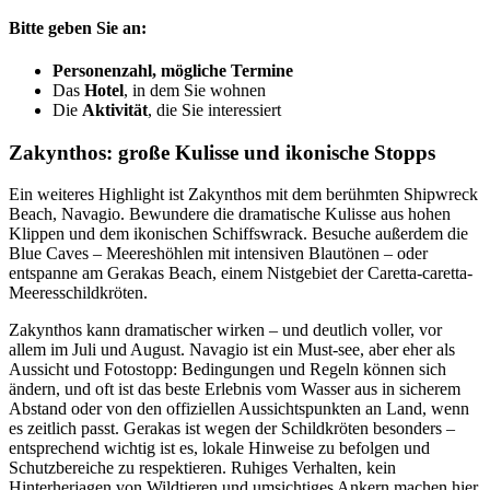
Bitte geben Sie an:
Personenzahl, mögliche Termine
Das
Hotel
, in dem Sie wohnen
Die
Aktivität
, die Sie interessiert
Zakynthos: große Kulisse und ikonische Stopps
Ein weiteres Highlight ist Zakynthos mit dem berühmten Shipwreck
Beach, Navagio. Bewundere die dramatische Kulisse aus hohen
Klippen und dem ikonischen Schiffswrack. Besuche außerdem die
Blue Caves – Meereshöhlen mit intensiven Blautönen – oder
entspanne am Gerakas Beach, einem Nistgebiet der Caretta-caretta-
Meeresschildkröten.
Zakynthos kann dramatischer wirken – und deutlich voller, vor
allem im Juli und August. Navagio ist ein Must-see, aber eher als
Aussicht und Fotostopp: Bedingungen und Regeln können sich
ändern, und oft ist das beste Erlebnis vom Wasser aus in sicherem
Abstand oder von den offiziellen Aussichtspunkten an Land, wenn
es zeitlich passt. Gerakas ist wegen der Schildkröten besonders –
entsprechend wichtig ist es, lokale Hinweise zu befolgen und
Schutzbereiche zu respektieren. Ruhiges Verhalten, kein
Hinterherjagen von Wildtieren und umsichtiges Ankern machen hier