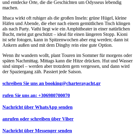
und entdecke Orte, die die Geschichten um Odysseus lebendig
machen.
Ithaca wirkt oft ruhiger als die großen Inseln: grüne Hügel, kleine
Häfen und Abende, die eher nach einem gemütlichen Tisch klingen
als nach Party. Vathi liegt wie ein Amphitheater in einer natürlichen
Bucht, meist gut geschützt – ideal für einen längeren Stopp. Kioni
ist sehr fotogen, kann in Spitzenwochen aber eng werden; dann ist
Ankern außen und mit dem Dinghy rein eine gute Option.
Wenn ihr wandern wollt, plant Touren im Sommer für morgens oder
späten Nachmittag. Mittags kann die Hitze drücken. Hut und Wasser
sind simpel – werden aber trotzdem gern vergessen, und dann wird
der Spaziergang zäh. Passiert jede Saison.
schreiben Sie uns an
booking@charterayacht.gr
rufen Sie uns an:
+306980700070
Nachricht über
WhatsApp
senden
anrufen oder schreiben über
Viber
Nachricht über
Messenger
senden