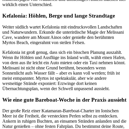
wirklich einen Unterschied.
Kefalonia: Höhlen, Berge und lange Strandtage
Weiter südlich wartet Kefalonia mit eindrucksvollen Landschaften
und Naturwundern. Erkunde die unterirdische Magie der Melissani
Cave, wandere am Mount Ainos oder genieße den berühmten
Myrtos Beach, eingerahmt von steilen Felsen.
Kefalonia ist groß genug, dass sich ein bisschen Planung auszahlt.
Wenn ihr Höhlen und Ausflüge ins Inland wollt, wählt einen Hafen,
von dem aus ihr leicht ein Auto mieten oder ein Taxi nehmen könnt.
Melissani ist nicht ohne Grund berühmt, besonders wenn
Sonnenlicht aufs Wasser fällt – aber es kann voll werden; früh ist
meist entspannter. Myrtos ist spektakulär, aber wie andere
westseitige Strände exponiert: Erzwinge dort keinen
Übernachtungsplan, wenn der Schwell unpassend aussieht.
Wie eine gute Bareboat-Woche in der Praxis aussieht
Der große Reiz einer Katamaran-Bareboat-Charter im Ionischen
Meer ist die Freiheit, die versteckten Perlen selbst zu entdecken.
Ankern in ruhigen Buchten, an einsamen Stränden anlanden und die
Natur genießen – ohne festen Fahrplan. Du bestimmst deine Route,