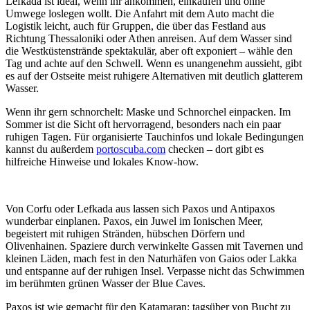
Lefkada ist ideal, wenn ihr ankommen, einkaufen und ohne
Umwege loslegen wollt. Die Anfahrt mit dem Auto macht die
Logistik leicht, auch für Gruppen, die über das Festland aus
Richtung Thessaloniki oder Athen anreisen. Auf dem Wasser sind
die Westküstenstrände spektakulär, aber oft exponiert – wähle den
Tag und achte auf den Schwell. Wenn es unangenehm aussieht, gibt
es auf der Ostseite meist ruhigere Alternativen mit deutlich glatterem
Wasser.
Wenn ihr gern schnorchelt: Maske und Schnorchel einpacken. Im
Sommer ist die Sicht oft hervorragend, besonders nach ein paar
ruhigen Tagen. Für organisierte Tauchinfos und lokale Bedingungen
kannst du außerdem
portoscuba.com
checken – dort gibt es
hilfreiche Hinweise und lokales Know-how.
Von Corfu oder Lefkada aus lassen sich Paxos und Antipaxos
wunderbar einplanen. Paxos, ein Juwel im Ionischen Meer,
begeistert mit ruhigen Stränden, hübschen Dörfern und
Olivenhainen. Spaziere durch verwinkelte Gassen mit Tavernen und
kleinen Läden, mach fest in den Naturhäfen von Gaios oder Lakka
und entspanne auf der ruhigen Insel. Verpasse nicht das Schwimmen
im berühmten grünen Wasser der Blue Caves.
Paxos ist wie gemacht für den Katamaran: tagsüber von Bucht zu