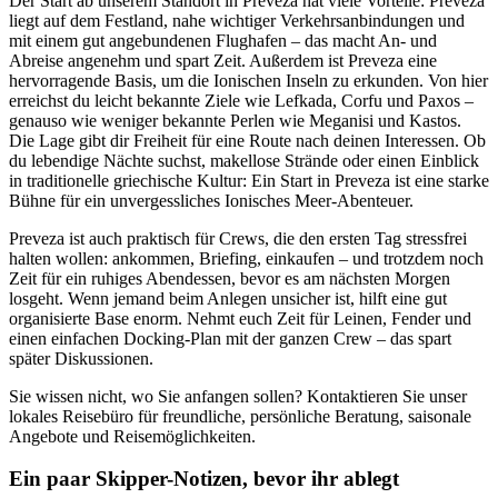
Der Start ab unserem Standort in Preveza hat viele Vorteile: Preveza
liegt auf dem Festland, nahe wichtiger Verkehrsanbindungen und
mit einem gut angebundenen Flughafen – das macht An- und
Abreise angenehm und spart Zeit. Außerdem ist Preveza eine
hervorragende Basis, um die Ionischen Inseln zu erkunden. Von hier
erreichst du leicht bekannte Ziele wie Lefkada, Corfu und Paxos –
genauso wie weniger bekannte Perlen wie Meganisi und Kastos.
Die Lage gibt dir Freiheit für eine Route nach deinen Interessen. Ob
du lebendige Nächte suchst, makellose Strände oder einen Einblick
in traditionelle griechische Kultur: Ein Start in Preveza ist eine starke
Bühne für ein unvergessliches Ionisches Meer-Abenteuer.
Preveza ist auch praktisch für Crews, die den ersten Tag stressfrei
halten wollen: ankommen, Briefing, einkaufen – und trotzdem noch
Zeit für ein ruhiges Abendessen, bevor es am nächsten Morgen
losgeht. Wenn jemand beim Anlegen unsicher ist, hilft eine gut
organisierte Base enorm. Nehmt euch Zeit für Leinen, Fender und
einen einfachen Docking-Plan mit der ganzen Crew – das spart
später Diskussionen.
Sie wissen nicht, wo Sie anfangen sollen? Kontaktieren Sie unser
lokales Reisebüro für freundliche, persönliche Beratung, saisonale
Angebote und Reisemöglichkeiten.
Ein paar Skipper-Notizen, bevor ihr ablegt