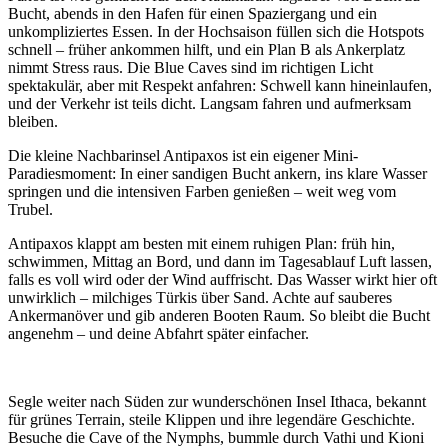
Bucht, abends in den Hafen für einen Spaziergang und ein
unkompliziertes Essen. In der Hochsaison füllen sich die Hotspots
schnell – früher ankommen hilft, und ein Plan B als Ankerplatz
nimmt Stress raus. Die Blue Caves sind im richtigen Licht
spektakulär, aber mit Respekt anfahren: Schwell kann hineinlaufen,
und der Verkehr ist teils dicht. Langsam fahren und aufmerksam
bleiben.
Die kleine Nachbarinsel Antipaxos ist ein eigener Mini-
Paradiesmoment: In einer sandigen Bucht ankern, ins klare Wasser
springen und die intensiven Farben genießen – weit weg vom
Trubel.
Antipaxos klappt am besten mit einem ruhigen Plan: früh hin,
schwimmen, Mittag an Bord, und dann im Tagesablauf Luft lassen,
falls es voll wird oder der Wind auffrischt. Das Wasser wirkt hier oft
unwirklich – milchiges Türkis über Sand. Achte auf sauberes
Ankermanöver und gib anderen Booten Raum. So bleibt die Bucht
angenehm – und deine Abfahrt später einfacher.
Segle weiter nach Süden zur wunderschönen Insel Ithaca, bekannt
für grünes Terrain, steile Klippen und ihre legendäre Geschichte.
Besuche die Cave of the Nymphs, bummle durch Vathi und Kioni