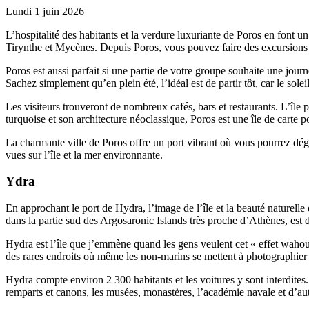
Lundi 1 juin 2026
L’hospitalité des habitants et la verdure luxuriante de Poros en font u
Tirynthe et Mycènes. Depuis Poros, vous pouvez faire des excursions d
Poros est aussi parfait si une partie de votre groupe souhaite une journ
Sachez simplement qu’en plein été, l’idéal est de partir tôt, car le sole
Les visiteurs trouveront de nombreux cafés, bars et restaurants. L’île
turquoise et son architecture néoclassique, Poros est une île de carte po
La charmante ville de Poros offre un port vibrant où vous pourrez dégust
vues sur l’île et la mer environnante.
Ydra
En approchant le port de Hydra, l’image de l’île et la beauté naturell
dans la partie sud des Argosaronic Islands très proche d’Athènes, es
Hydra est l’île que j’emmène quand les gens veulent cet « effet wahou »
des rares endroits où même les non-marins se mettent à photographier 
Hydra compte environ 2 300 habitants et les voitures y sont interdites.
remparts et canons, les musées, monastères, l’académie navale et d’au