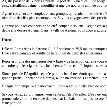
Agistri possède deux ports naturels, le port de Skala et celui de Megal
eaux cristallines, calme, tranquillité et une vie nocturne animée pour c
Agistri convient aux couples et aux groupes qui veulent une soirée déc
ultra-chic des îles plus cosmopolites. Si vous voyagez avec des proches
Connue pour ses couchers de soleil à couper le souffle, Aegina est la p
dédié à la déesse Athéna. Dans la ville de Aegina, vous trouverez une
Poros
L’île de Poros dans le Saronic Gulf, à seulement 35,5 milles nautique
L’île est volcanique et résulte de la réunion de deux îles antérieures.
Poros est l’une des meilleures îles « base » de la région car elle vous
entendre que les cigales. Le chenal entre Poros et le Peloponnese est au
Située près de l’Argolid, séparée par un chenal très étroit qui tourne à 
grande partie (l’ancienne Kalafreia) a une hauteur de 390 mètres. La plus
Chaque printemps, le Charter Yacht Show a lieu sur l’île avec de nomb
Si vous venez au printemps, vous sentirez l’île s’éveiller. L’eau est 
promenades, surtout en zone de pins, car la chaleur n’est pas encore là
cette période.