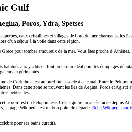
nic Gulf
Aegina, Poros, Ydra, Spetses
uperbes, eaux cristallines et villages de bord de mer charmants, les îl
rs d’un séjour à la voile dans cette région.
 de Grèce pour tomber amoureux de la mer. Vous êtes proche d’Athènes, le
 habitués aux yachts en font un terrain idéal pour les équipages débutan
igateurs expérimentés.
isthme de Corinthe et est aujourd’hui associé à ce canal. Entre le Pelopo
hènes. Dans cette zone se trouvent les îles de Aegina, Poros et Agistri 
res petites îles.
 le nord-est du Peloponnese. Cela signifie un accès facile depuis Athèn
les, la page Wikipédia est un bon point de départ :
Fiche Wikipédia sur l
célèbre pour ses bains curatifs,