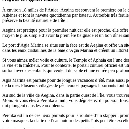
À environ 18 milles de l’Attica, Aegina est souvent la première ou la d
Athènes et font la navette quotidienne par bateau. Autrefois très fertil
préservé la beauté naturelle de l’île !
Aegina est pratique pour la première nuit car elle est proche, elle offre 
moyen le plus simple d’avoir la première baignade et un bon dîner sans
Le port d’Agia Marina se situe sur la face est de Aegina et offre un si
dans les eaux cristallines de la baie d’Agia Marina et créent un littora
Si vous aimez mêler voile et culture, le Temple of Aphaia est l’une des
la vue et la fraîcheur. Pour le contexte, le portail culturel officiel est ut
surtout avec des enfants qui veulent du sable et une entrée peu profon
Agia Marina est parfaite pour de longues vacances d’été, mais aussi p
de la mer. Plusieurs villages de pêcheurs et paysages luxuriants font de 
Au sud de la ville de Aegina, dans la partie ouest de l’île, vous trouver
Moni. Si vous êtes à Perdika à midi, vous dégusterez du poisson frais, p
qui plongent dans les eaux bleues.
Perdika est un de ces lieux parfaits pour la routine d’un skipper : pro
votre masque : la clarté de l’eau autour des petits îlots peut être excel