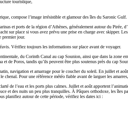
ucture touristique,
ique, compose l’image irrésistible et glamour des îles du Saronic Gulf.
arinas et ports de la région d’Athènes, généralement autour du Pirée, d
acht sur place si vous avez prévu une prise en charge avec skipper. Les h
e premier jour.
éavis. Vérifiez toujours les informations sur place avant de voyager.
ontinentale, du Corinth Canal au cap Sounion, ainsi que dans la zone ent
 et de Poros, tandis qu’ils peuvent être plus soutenus près du cap Sou
tin, navigation et amarrage pour le coucher du soleil. En juillet et août
ec le chenal. Pour une référence météo fiable avant de larguer les amarr
arté de l’eau et les ports plus calmes. Juillet et août apportent l’animat
t des nuits un peu plus tranquilles. À Pâques orthodoxe, les îles parais
us planifiez autour de cette période, vérifiez les dates ici :