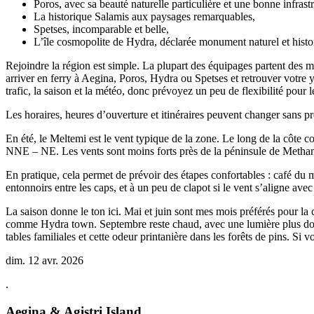
Poros, avec sa beauté naturelle particulière et une bonne infrastr
La historique Salamis aux paysages remarquables,
Spetses, incomparable et belle,
L’île cosmopolite de Hydra, déclarée monument naturel et histor
Rejoindre la région est simple. La plupart des équipages partent des m
arriver en ferry à Aegina, Poros, Hydra ou Spetses et retrouver votre y
trafic, la saison et la météo, donc prévoyez un peu de flexibilité pour l
Les horaires, heures d’ouverture et itinéraires peuvent changer sans pr
En été, le Meltemi est le vent typique de la zone. Le long de la côte c
NNE – NE. Les vents sont moins forts près de la péninsule de Methana
En pratique, cela permet de prévoir des étapes confortables : café du ma
entonnoirs entre les caps, et à un peu de clapot si le vent s’aligne av
La saison donne le ton ici. Mai et juin sont mes mois préférés pour la cl
comme Hydra town. Septembre reste chaud, avec une lumière plus douce e
tables familiales et cette odeur printanière dans les forêts de pins. Si vo
dim. 12 avr. 2026
.
Aegina & Agistri Island