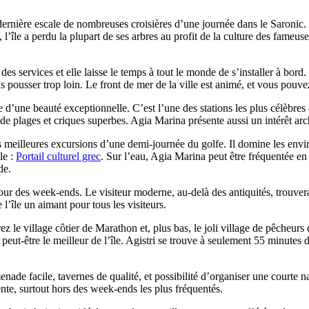
ernière escale de nombreuses croisières d’une journée dans le Saronic. Ap
e, l’île a perdu la plupart de ses arbres au profit de la culture des fam
des services et elle laisse le temps à tout le monde de s’installer à bord.
 pousser trop loin. Le front de mer de la ville est animé, et vous pouvez
te d’une beauté exceptionnelle. C’est l’une des stations les plus célèbr
l de plages et criques superbes. Agia Marina présente aussi un intérêt ar
 meilleures excursions d’une demi-journée du golfe. Il domine les enviro
ile :
Portail culturel grec
. Sur l’eau, Agia Marina peut être fréquentée en
de.
our des week-ends. Le visiteur moderne, au-delà des antiquités, trouve
l’île un aimant pour tous les visiteurs.
ez le village côtier de Marathon et, plus bas, le joli village de pêcheurs 
eut-être le meilleur de l’île.
Agistri se trouve à seulement 55 minutes du
menade facile, tavernes de qualité, et possibilité d’organiser une court
lente, surtout hors des week-ends les plus fréquentés.