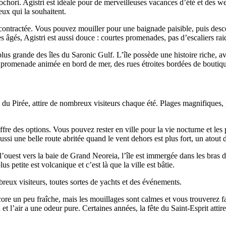
ochori. Agistri est idéale pour de merveilleuses vacances d’été et des w
eux qui la souhaitent.
ontractée. Vous pouvez mouiller pour une baignade paisible, puis descend
 âgés, Agistri est aussi douce : courtes promenades, pas d’escaliers rai
lus grande des îles du Saronic Gulf. L’île possède une histoire riche, a
 promenade animée en bord de mer, des rues étroites bordées de boutique
s du Pirée, attire de nombreux visiteurs chaque été. Plages magnifiques,
 offre des options. Vous pouvez rester en ville pour la vie nocturne et le
ssi une belle route abritée quand le vent dehors est plus fort, un atout 
l’ouest vers la baie de Grand Neoreia, l’île est immergée dans les bras d’
 petite est volcanique et c’est là que la ville est bâtie.
reux visiteurs, toutes sortes de yachts et des événements.
encore un peu fraîche, mais les mouillages sont calmes et vous trouverez
 et l’air a une odeur pure. Certaines années, la fête du Saint-Esprit att