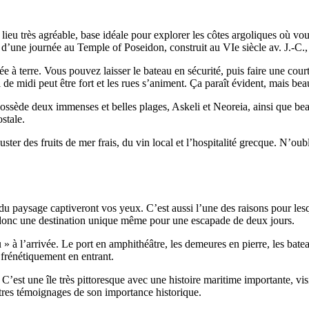
n lieu très agréable, base idéale pour explorer les côtes argoliques où vo
’une journée au Temple of Poseidon, construit au VIe siècle av. J.-C.,
ée à terre. Vous pouvez laisser le bateau en sécurité, puis faire une cou
il de midi peut être fort et les rues s’animent. Ça paraît évident, mais be
 possède deux immenses et belles plages, Askeli et Neoreia, ainsi que be
stale.
er des fruits de mer frais, du vin local et l’hospitalité grecque. N’oubl
e du paysage captiveront vos yeux. C’est aussi l’une des raisons pour le
t donc une destination unique même pour une escapade de deux jours.
 à l’arrivée. Le port en amphithéâtre, les demeures en pierre, les bateau
frénétiquement en entrant.
 C’est une île très pittoresque avec une histoire maritime importante, vis
tres témoignages de son importance historique.