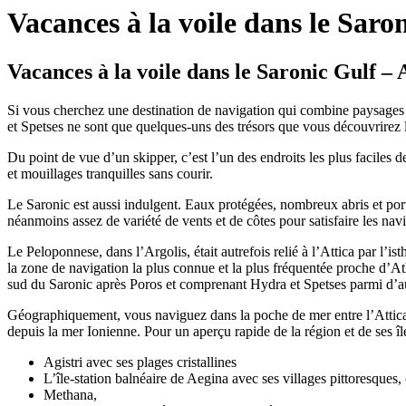
Vacances à la voile dans le Saro
Vacances à la voile dans le Saronic Gulf – 
Si vous cherchez une destination de navigation qui combine paysages s
et Spetses ne sont que quelques-uns des trésors que vous découvrirez lo
Du point de vue d’un skipper, c’est l’un des endroits les plus faciles
et mouillages tranquilles sans courir.
Le Saronic est aussi indulgent. Eaux protégées, nombreux abris et ports
néanmoins assez de variété de vents et de côtes pour satisfaire les nav
Le Peloponnese, dans l’Argolis, était autrefois relié à l’Attica par l’
la zone de navigation la plus connue et la plus fréquentée proche d’At
sud du Saronic après Poros et comprenant Hydra et Spetses parmi d’aut
Géographiquement, vous naviguez dans la poche de mer entre l’Attica et
depuis la mer Ionienne. Pour un aperçu rapide de la région et de ses î
Agistri avec ses plages cristallines
L’île-station balnéaire de Aegina avec ses villages pittoresques, 
Methana,