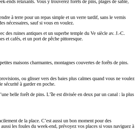
eek-ends relaxants. Vous y trouverez forêts de pins, plages de sable,
re à terre pour un repas simple et un verre tardif, sans le vernis
des nécessaires, sauf si vous en voulez.
vec des ruines antiques et un superbe temple du Ve siècle av. J.-C.
s et cafés, et un port de pêche pittoresque.
 petites maisons charmantes, montagnes couvertes de forêts de pins.
s provisions, ou glisser vers des baies plus calmes quand vous ne voulez
de sécurité à garder en poche.
une belle forêt de pins. L’île est divisée en deux par un canal : la plus
 facilement de la place. C’est aussi un bon moment pour des
ire aussi les foules du week-end, prévoyez vos places si vous naviguez à