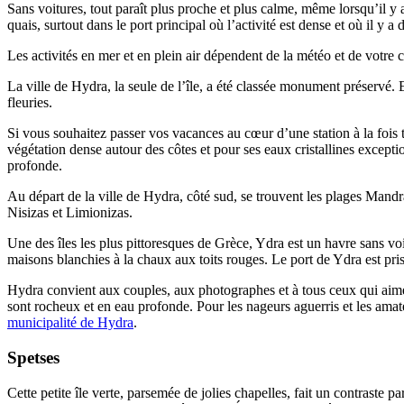
Sans voitures, tout paraît plus proche et plus calme, même lorsqu’il y a
quais, surtout dans le port principal où l’activité est dense et où il y a
Les activités en mer et en plein air dépendent de la météo et de votre c
La ville de Hydra, la seule de l’île, a été classée monument préservé. E
fleuries.
Si vous souhaitez passer vos vacances au cœur d’une station à la fois 
végétation dense autour des côtes et pour ses eaux cristallines excepti
profonde.
Au départ de la ville de Hydra, côté sud, se trouvent les plages Mandra
Nisizas et Limionizas.
Une des îles les plus pittoresques de Grèce, Ydra est un havre sans voi
maisons blanchies à la chaux aux toits rouges. Le port de Ydra est pris
Hydra convient aux couples, aux photographes et à tous ceux qui aiment
sont rocheux et en eau profonde. Pour les nageurs aguerris et les amate
municipalité de Hydra
.
Spetses
Cette petite île verte, parsemée de jolies chapelles, fait un contraste p