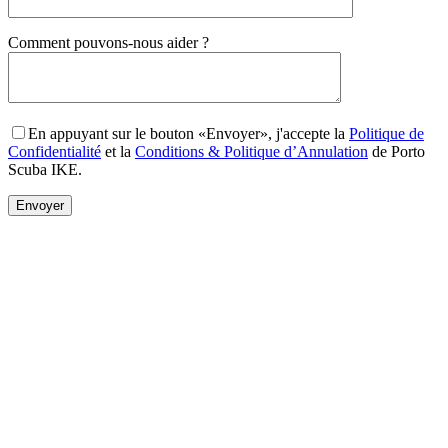
Gender
Comment pouvons-nous aider ?
En appuyant sur le bouton «Envoyer», j'accepte la
Politique de
Confidentialité
et la
Conditions & Politique d’Annulation
de Porto
Scuba IKE.