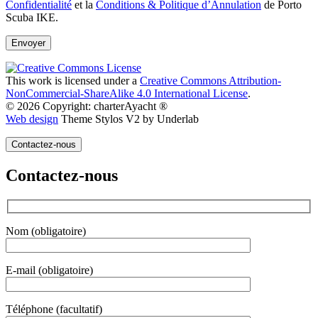
Confidentialité
et la
Conditions & Politique d’Annulation
de Porto
Scuba IKE.
This work is licensed under a
Creative Commons Attribution-
NonCommercial-ShareAlike 4.0 International License
.
© 2026 Copyright: charterAyacht ®
Web design
Theme Stylos V2 by Underlab
Contactez-nous
Contactez-nous
Nom (obligatoire)
E-mail (obligatoire)
Téléphone (facultatif)