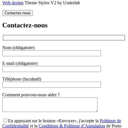
Web design
Theme Stylos V2 by Underlab
Contactez-nous
Contactez-nous
Nom (obligatoire)
E-mail (obligatoire)
Téléphone (facultatif)
Gender
Comment pouvons-nous aider ?
En appuyant sur le bouton «Envoyer», j'accepte la
Politique de
Confidentialité
et la
Conditions & Politique d’Annulation
de Porto