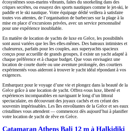
écosystèmes sous-marins vibrants, faites du snorkeling dans des
criques secrètes, ou essayez des sports nautiques comme le jet-ski, le
paddle et le ski nautique. Votre équipage dédié veillera à satisfaire
toutes vos attentes, de l’organisation de barbecues sur la plage à la
mise en place d’excursions privées, avec un service personnalisé
pour une expérience inoubliable.
En matière de location de yachts de luxe en Grèce, les possibilités
sont aussi variées que les îles elles-mêmes. Des bateaux intimistes et
chaleureux, parfaits pour les couples, aux superyachts spacieux
conçus pour accueillir de grands groupes, il existe un yacht adapté à
chaque préférence et à chaque budget. Que vous envisagiez une
location de courte durée ou une aventure prolongée, des courtiers
expérimentés vous aideront à trouver le yacht idéal répondant à vos
exigences.
Embarquez pour le voyage d’une vie et plongez dans la beauté de la
Grèce grâce à une location de yacht. Offrez-vous luxe, liberté et
expériences incomparables en naviguant le long d’un littoral
spectaculaire, en découvrant des joyaux cachés et en créant des
souvenirs impérissables. Les îles envoûtantes de la Grèce et ses eaux
cristallines vous attendent — commencez dès aujourd’hui à planifier
votre location de yacht de rêve en Grèce.
Catamaran Athens Bali 12 m à Halkidiki