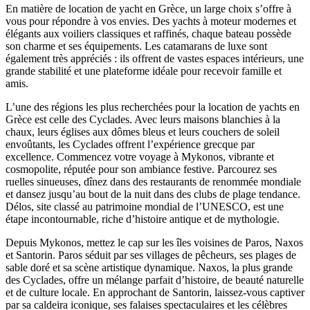
En matière de location de yacht en Grèce, un large choix s’offre à
vous pour répondre à vos envies. Des yachts à moteur modernes et
élégants aux voiliers classiques et raffinés, chaque bateau possède
son charme et ses équipements. Les catamarans de luxe sont
également très appréciés : ils offrent de vastes espaces intérieurs, une
grande stabilité et une plateforme idéale pour recevoir famille et
amis.
L’une des régions les plus recherchées pour la location de yachts en
Grèce est celle des Cyclades. Avec leurs maisons blanchies à la
chaux, leurs églises aux dômes bleus et leurs couchers de soleil
envoûtants, les Cyclades offrent l’expérience grecque par
excellence. Commencez votre voyage à Mykonos, vibrante et
cosmopolite, réputée pour son ambiance festive. Parcourez ses
ruelles sinueuses, dînez dans des restaurants de renommée mondiale
et dansez jusqu’au bout de la nuit dans des clubs de plage tendance.
Délos, site classé au patrimoine mondial de l’UNESCO, est une
étape incontournable, riche d’histoire antique et de mythologie.
Depuis Mykonos, mettez le cap sur les îles voisines de Paros, Naxos
et Santorin. Paros séduit par ses villages de pêcheurs, ses plages de
sable doré et sa scène artistique dynamique. Naxos, la plus grande
des Cyclades, offre un mélange parfait d’histoire, de beauté naturelle
et de culture locale. En approchant de Santorin, laissez-vous captiver
par sa caldeira iconique, ses falaises spectaculaires et les célèbres