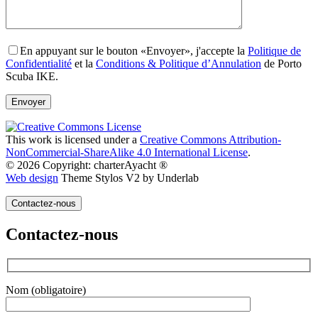
En appuyant sur le bouton «Envoyer», j'accepte la
Politique de
Confidentialité
et la
Conditions & Politique d’Annulation
de Porto
Scuba IKE.
This work is licensed under a
Creative Commons Attribution-
NonCommercial-ShareAlike 4.0 International License
.
© 2026 Copyright: charterAyacht ®
Web design
Theme Stylos V2 by Underlab
Contactez-nous
Contactez-nous
Nom (obligatoire)