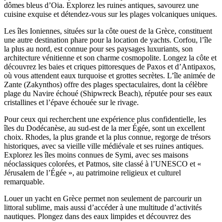
dômes bleus d’Oia. Explorez les ruines antiques, savourez une
cuisine exquise et détendez-vous sur les plages volcaniques uniques.
Les îles Ioniennes, situées sur la côte ouest de la Grèce, constituent
une autre destination phare pour la location de yachts. Corfou, l’île
la plus au nord, est connue pour ses paysages luxuriants, son
architecture vénitienne et son charme cosmopolite. Longez la côte et
découvrez les baies et criques pittoresques de Paxos et d’Antipaxos,
où vous attendent eaux turquoise et grottes secrètes. L’île animée de
Zante (Zakynthos) offre des plages spectaculaires, dont la célèbre
plage du Navire échoué (Shipwreck Beach), réputée pour ses eaux
cristallines et l’épave échouée sur le rivage.
Pour ceux qui recherchent une expérience plus confidentielle, les
îles du Dodécanèse, au sud-est de la mer Égée, sont un excellent
choix. Rhodes, la plus grande et la plus connue, regorge de trésors
historiques, avec sa vieille ville médiévale et ses ruines antiques.
Explorez les îles moins connues de Symi, avec ses maisons
néoclassiques colorées, et Patmos, site classé à l’UNESCO et «
Jérusalem de l’Égée », au patrimoine religieux et culturel
remarquable.
Louer un yacht en Grèce permet non seulement de parcourir un
littoral sublime, mais aussi d’accéder à une multitude d’activités
nautiques. Plongez dans des eaux limpides et découvrez des