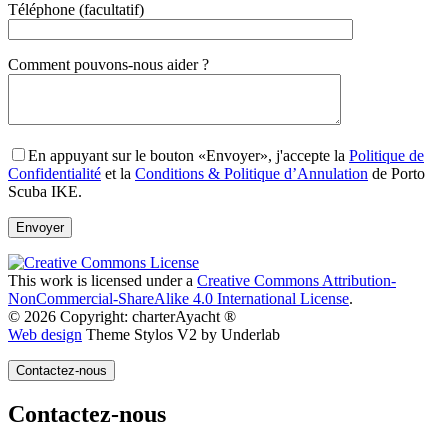
Téléphone (facultatif)
Gender
Comment pouvons-nous aider ?
En appuyant sur le bouton «Envoyer», j'accepte la
Politique de
Confidentialité
et la
Conditions & Politique d’Annulation
de Porto
Scuba IKE.
This work is licensed under a
Creative Commons Attribution-
NonCommercial-ShareAlike 4.0 International License
.
© 2026 Copyright: charterAyacht ®
Web design
Theme Stylos V2 by Underlab
Contactez-nous
Contactez-nous